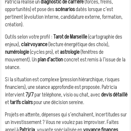
Patricia réalise un
diagnostic de carrière
(forces, freins,
opportunités) et pose des
scénarios
datés lorsque c’est
pertinent (évolution interne, candidature externe, formation,
création).
Outils selon votre profil :
Tarot de Marseille
(cartographie des
enjeux),
clairvoyance
(lecture énergétique des choix),
numérologie
(cycles pro), et
astrologie
(fenêtres de
mouvement). Un
plan d’action
concret est remis à l’issue de la
séance.
Si la situation est complexe (pression hiérarchique, risques
financiers), une séance approfondie est proposée. Patricia
intervient
7j/7
par téléphone, visio ou chat, avec
devis détaillé
et
tarifs clairs
pour une décision sereine.
Projets en attente, dépenses qui s’enchaînent, incertitudes sur
un investissement ? Vous ne voulez pas improviser. Faites
appel à
Patricia
, voyante spécialisée en
voyance finances