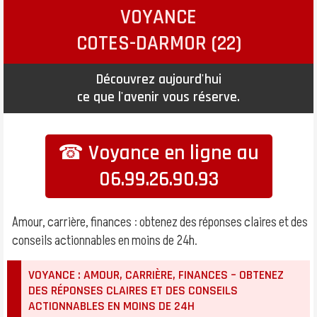
VOYANCE
COTES-DARMOR (22)
Découvrez aujourd'hui
ce que l'avenir vous réserve.
☎ Voyance en ligne au
06.99.26.90.93
Amour, carrière, finances : obtenez des réponses claires et des
conseils actionnables en moins de 24h.
VOYANCE : AMOUR, CARRIÈRE, FINANCES – OBTENEZ
DES RÉPONSES CLAIRES ET DES CONSEILS
ACTIONNABLES EN MOINS DE 24H