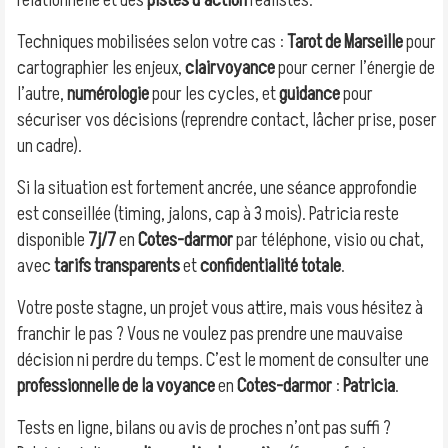
relationnelle et des
pistes d’action
réalistes.
Techniques mobilisées selon votre cas :
Tarot de Marseille
pour
cartographier les enjeux,
clairvoyance
pour cerner l’énergie de
l’autre,
numérologie
pour les cycles, et
guidance
pour
sécuriser vos décisions (reprendre contact, lâcher prise, poser
un cadre).
Si la situation est fortement ancrée, une séance approfondie
est conseillée (timing, jalons, cap à 3 mois). Patricia reste
disponible
7j/7
en
Cotes-darmor
par téléphone, visio ou chat,
avec
tarifs transparents
et
confidentialité totale
.
Votre poste stagne, un projet vous attire, mais vous hésitez à
franchir le pas ? Vous ne voulez pas prendre une mauvaise
décision ni perdre du temps. C’est le moment de consulter une
professionnelle de la voyance
en
Cotes-darmor
:
Patricia
.
Tests en ligne, bilans ou avis de proches n’ont pas suffi ?