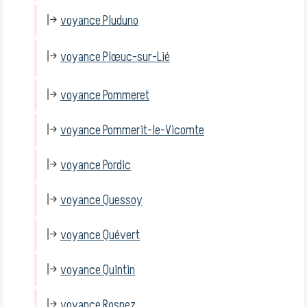
voyance Pluduno
voyance Plœuc-sur-Lié
voyance Pommeret
voyance Pommerit-le-Vicomte
voyance Pordic
voyance Quessoy
voyance Quévert
voyance Quintin
voyance Rospez