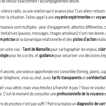
in de choisir exactement l’accompagnement désiré.
 silence radio, ou une relation qui n’avance plus ? Les allers-retou
rer la situation. Faites appel à une
voyante expérimentée
en
voyan
moureux sont multiples : peur d’engagement, attentes différentes, 
 tentatives (pauses, messages, tirages amateurs) n’ont rien donné,
re précise
de la dynamique relationnelle et des
pistes d’action
réalis
on votre cas :
Tarot de Marseille
pour cartographier les enjeux,
clai
logie
pour les cycles, et
guidance
pour sécuriser vos décisions (re
nt ancrée, une séance approfondie est conseillée (timing, jalons, cap
ar téléphone, visio ou chat, avec
tarifs transparents
et
confidential
jet vous attire, mais vous hésitez à franchir le pas ? Vous ne voule
ps. C’est le moment de consulter une
professionnelle de la voyance
vis de proches n’ont pas suffi ? Patricia réalise un
diagnostic de carr