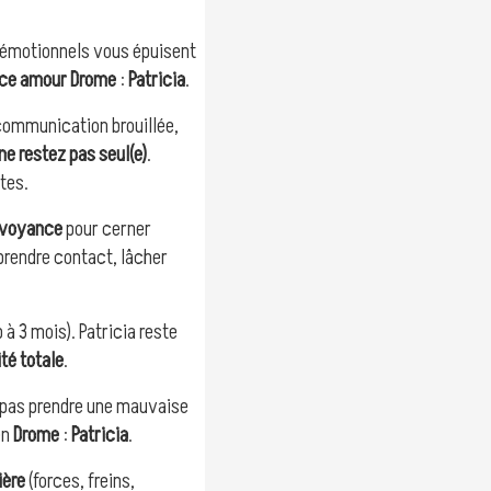
rs émotionnels vous épuisent
ce amour Drome
:
Patricia
.
communication brouillée,
ne restez pas seul(e)
.
tes.
rvoyance
pour cerner
prendre contact, lâcher
 à 3 mois). Patricia reste
ité totale
.
z pas prendre une mauvaise
en
Drome
:
Patricia
.
ière
(forces, freins,