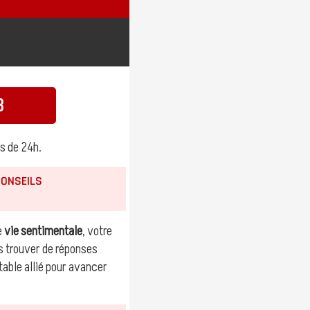
3
s de 24h.
CONSEILS
e
vie sentimentale
, votre
ns trouver de réponses
table allié pour avancer