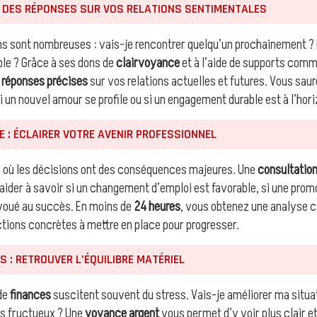
 DES RÉPONSES SUR VOS RELATIONS SENTIMENTALES
ns sont nombreuses : vais-je rencontrer quelqu’un prochainement ? M
ible ? Grâce à ses dons de
clairvoyance
et à l’aide de supports comm
s
réponses précises
sur vos relations actuelles et futures. Vous saure
i un nouvel amour se profile ou si un engagement durable est à l’hori
E : ÉCLAIRER VOTRE AVENIR PROFESSIONNEL
e où les décisions ont des conséquences majeures. Une
consultatio
aider à savoir si un changement d’emploi est favorable, si une prom
t voué au succès. En moins de
24 heures
, vous obtenez une analyse c
ctions concrètes à mettre en place pour progresser.
 : RETROUVER L’ÉQUILIBRE MATÉRIEL
 de
finances
suscitent souvent du stress. Vais-je améliorer ma situat
ls fructueux ? Une
voyance argent
vous permet d’y voir plus clair e