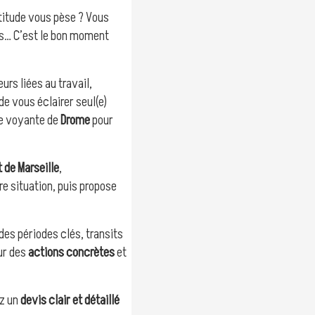
rtitude vous pèse ? Vous
tes… C’est le bon moment
urs liées au travail,
de vous éclairer seul(e)
tre voyante de
Drome
pour
t de Marseille
,
re situation, puis propose
des périodes clés, transits
ur des
actions concrètes
et
ez un
devis clair et détaillé