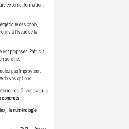
ure externe, formation,
ergétique des choix),
emis à l’issue de la
e est proposée. Patricia
on sereine.
voulez pas improviser.
re
de vos options.
xtérieures. Si vos calculs
s concrets
.
es), la
numérologie