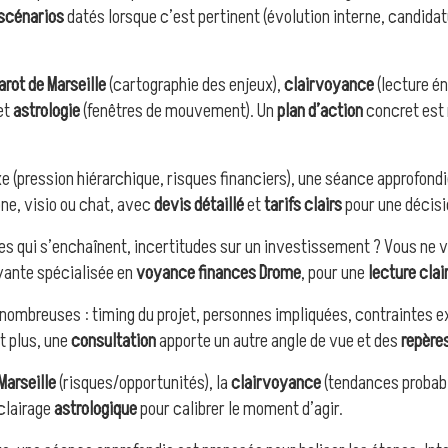
scénarios
datés lorsque c’est pertinent (évolution interne, candidat
arot de Marseille
(cartographie des enjeux),
clairvoyance
(lecture én
et
astrologie
(fenêtres de mouvement). Un
plan d’action
concret est r
xe (pression hiérarchique, risques financiers), une séance approfondi
ne, visio ou chat, avec
devis détaillé
et
tarifs clairs
pour une décisi
es qui s’enchaînent, incertitudes sur un investissement ? Vous ne 
yante spécialisée en
voyance finances Drome
, pour une
lecture clai
 nombreuses : timing du projet, personnes impliquées, contraintes e
t plus, une
consultation
apporte un autre angle de vue et des
repère
Marseille
(risques/opportunités), la
clairvoyance
(tendances probabl
éclairage
astrologique
pour calibrer le moment d’agir.