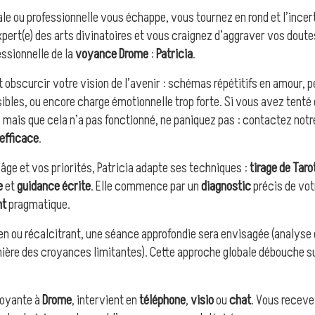
le ou professionnelle vous échappe, vous tournez en rond et l’ince
xpert(e) des arts divinatoires et vous craignez d’aggraver vos dou
essionnelle de la
voyance Drome
:
Patricia
.
 obscurcir votre vision de l’avenir : schémas répétitifs en amour, pe
ibles, ou encore charge émotionnelle trop forte. Si vous avez tenté 
s), mais que cela n’a pas fonctionné, ne paniquez pas : contactez no
 efficace
.
 âge et vos priorités, Patricia adapte ses techniques :
tirage de Taro
e
et
guidance écrite
. Elle commence par un
diagnostic
précis de vot
nt
pragmatique.
ien ou récalcitrant, une séance approfondie sera envisagée (analyse 
mière des croyances limitantes). Cette approche globale débouche s
 voyante à
Drome
, intervient en
téléphone
,
visio
ou
chat
. Vous recev