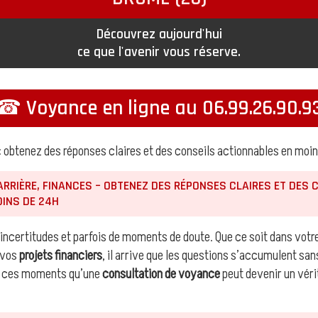
Découvrez aujourd'hui
ce que l'avenir vous réserve.
☎ Voyance en ligne au 06.99.26.90.9
: obtenez des réponses claires et des conseils actionnables en moin
ARRIÈRE, FINANCES – OBTENEZ DES RÉPONSES CLAIRES ET DES 
INS DE 24H
 d’incertitudes et parfois de moments de doute. Que ce soit dans votr
 vos
projets financiers
, il arrive que les questions s’accumulent sa
ns ces moments qu’une
consultation de voyance
peut devenir un véri