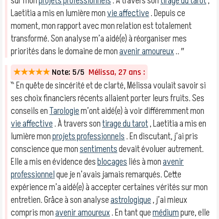
sur mon
projets professionnels
. À travers son
tirage du tarot
,
Laetitia a mis en lumière mon
vie affective
. Depuis ce
moment, mon rapport avec mon relation est totalement
transformé. Son analyse m’a aidé(e) à réorganiser mes
priorités dans le domaine de mon
avenir amoureux
.. ″
★★★★★
Note: 5/5
Mélissa, 27 ans :
‶ En quête de sincérité et de clarté, Mélissa voulait savoir si
ses choix financiers récents allaient porter leurs fruits. Ses
conseils en
Tarologie
m’ont aidé(e) à voir différemment mon
vie affective
. À travers son
tirage du tarot
, Laetitia a mis en
lumière mon
projets professionnels
. En discutant, j’ai pris
conscience que mon
sentiments
devait évoluer autrement.
Elle a mis en évidence des
blocages
liés à mon
avenir
professionnel
que je n’avais jamais remarqués. Cette
expérience m’a aidé(e) à accepter certaines vérités sur mon
entretien. Grâce à son analyse
astrologique
, j’ai mieux
compris mon
avenir amoureux
. En tant que
médium
pure, elle