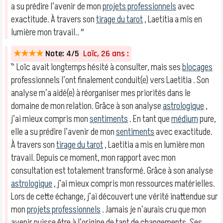
a su prédire l’avenir de mon
projets professionnels
avec
exactitude. À travers son
tirage du tarot
, Laetitia a mis en
lumière mon travail.. ″
★★★★
Note: 4/5
Loïc, 26 ans :
‶ Loïc avait longtemps hésité à consulter, mais ses
blocages
professionnels l’ont finalement conduit(e) vers Laetitia . Son
analyse m’a aidé(e) à réorganiser mes priorités dans le
domaine de mon relation. Grâce à son analyse
astrologique
,
j’ai mieux compris mon
sentiments
. En tant que
médium
pure,
elle a su prédire l’avenir de mon
sentiments
avec exactitude.
À travers son
tirage du tarot
, Laetitia a mis en lumière mon
travail. Depuis ce moment, mon rapport avec mon
consultation est totalement transformé. Grâce à son analyse
astrologique
, j’ai mieux compris mon ressources matérielles.
Lors de cette échange, j’ai découvert une vérité inattendue sur
mon
projets professionnels
. Jamais je n’aurais cru que mon
avenir puisse être à l’origine de tant de changements. Ses