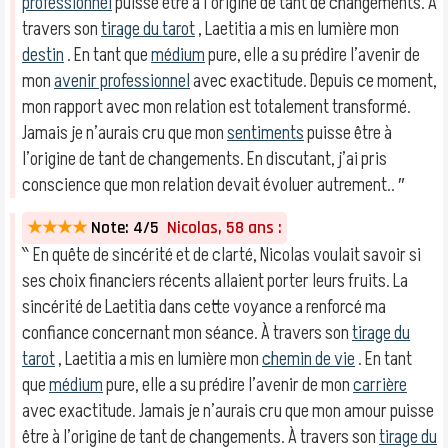
professionnel
puisse être à l’origine de tant de changements. À
travers son
tirage du tarot
, Laetitia a mis en lumière mon
destin
. En tant que
médium
pure, elle a su prédire l’avenir de
mon
avenir professionnel
avec exactitude. Depuis ce moment,
mon rapport avec mon relation est totalement transformé.
Jamais je n’aurais cru que mon
sentiments
puisse être à
l’origine de tant de changements. En discutant, j’ai pris
conscience que mon relation devait évoluer autrement.. ″
★★★★
Note: 4/5
Nicolas, 58 ans :
‶ En quête de sincérité et de clarté, Nicolas voulait savoir si
ses choix financiers récents allaient porter leurs fruits. La
sincérité de Laetitia dans cette voyance a renforcé ma
confiance concernant mon séance. À travers son
tirage du
tarot
, Laetitia a mis en lumière mon
chemin de vie
. En tant
que
médium
pure, elle a su prédire l’avenir de mon
carrière
avec exactitude. Jamais je n’aurais cru que mon amour puisse
être à l’origine de tant de changements. À travers son
tirage du