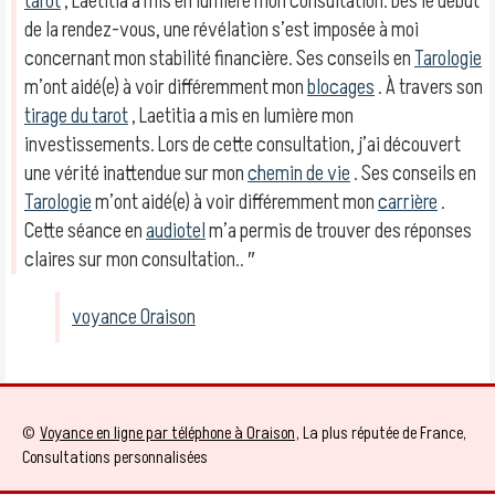
tarot
, Laetitia a mis en lumière mon consultation. Dès le début
de la rendez-vous, une révélation s’est imposée à moi
concernant mon stabilité financière. Ses conseils en
Tarologie
m’ont aidé(e) à voir différemment mon
blocages
. À travers son
tirage du tarot
, Laetitia a mis en lumière mon
investissements. Lors de cette consultation, j’ai découvert
une vérité inattendue sur mon
chemin de vie
. Ses conseils en
Tarologie
m’ont aidé(e) à voir différemment mon
carrière
.
Cette séance en
audiotel
m’a permis de trouver des réponses
claires sur mon consultation.. ″
voyance Oraison
©
Voyance en ligne par téléphone à Oraison
, La plus réputée de France,
Consultations personnalisées