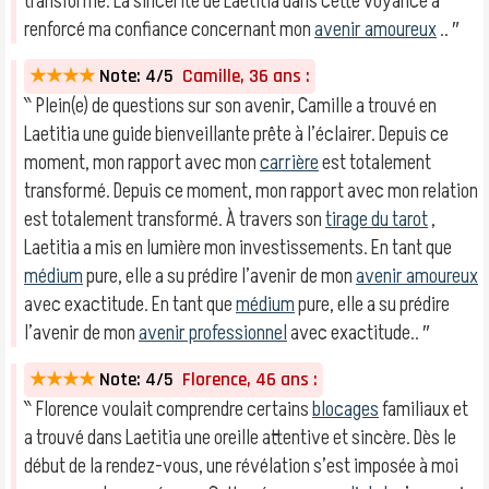
transformé. La sincérité de Laetitia dans cette voyance a
renforcé ma confiance concernant mon
avenir amoureux
.. ″
★★★★
Note: 4/5
Camille, 36 ans :
‶ Plein(e) de questions sur son avenir, Camille a trouvé en
Laetitia une guide bienveillante prête à l’éclairer. Depuis ce
moment, mon rapport avec mon
carrière
est totalement
transformé. Depuis ce moment, mon rapport avec mon relation
est totalement transformé. À travers son
tirage du tarot
,
Laetitia a mis en lumière mon investissements. En tant que
médium
pure, elle a su prédire l’avenir de mon
avenir amoureux
avec exactitude. En tant que
médium
pure, elle a su prédire
l’avenir de mon
avenir professionnel
avec exactitude.. ″
★★★★
Note: 4/5
Florence, 46 ans :
‶ Florence voulait comprendre certains
blocages
familiaux et
a trouvé dans Laetitia une oreille attentive et sincère. Dès le
début de la rendez-vous, une révélation s’est imposée à moi