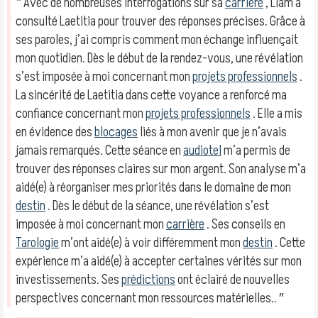
‶ Avec de nombreuses interrogations sur sa
carrière
, Liam a
consulté Laetitia pour trouver des réponses précises. Grâce à
ses paroles, j’ai compris comment mon échange influençait
mon quotidien. Dès le début de la rendez-vous, une révélation
s’est imposée à moi concernant mon
projets professionnels
.
La sincérité de Laetitia dans cette voyance a renforcé ma
confiance concernant mon
projets professionnels
. Elle a mis
en évidence des
blocages
liés à mon avenir que je n’avais
jamais remarqués. Cette séance en
audiotel
m’a permis de
trouver des réponses claires sur mon argent. Son analyse m’a
aidé(e) à réorganiser mes priorités dans le domaine de mon
destin
. Dès le début de la séance, une révélation s’est
imposée à moi concernant mon
carrière
. Ses conseils en
Tarologie
m’ont aidé(e) à voir différemment mon
destin
. Cette
expérience m’a aidé(e) à accepter certaines vérités sur mon
investissements. Ses
prédictions
ont éclairé de nouvelles
perspectives concernant mon ressources matérielles.. ″