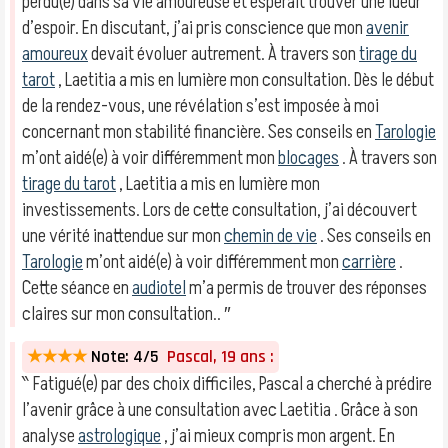
perdu(e) dans sa vie amoureuse et espérait trouver une lueur
d’espoir. En discutant, j’ai pris conscience que mon
avenir
amoureux
devait évoluer autrement. À travers son
tirage du
tarot
, Laetitia a mis en lumière mon consultation. Dès le début
de la rendez-vous, une révélation s’est imposée à moi
concernant mon stabilité financière. Ses conseils en
Tarologie
m’ont aidé(e) à voir différemment mon
blocages
. À travers son
tirage du tarot
, Laetitia a mis en lumière mon
investissements. Lors de cette consultation, j’ai découvert
une vérité inattendue sur mon
chemin de vie
. Ses conseils en
Tarologie
m’ont aidé(e) à voir différemment mon
carrière
.
Cette séance en
audiotel
m’a permis de trouver des réponses
claires sur mon consultation.. ″
★★★★
Note: 4/5
Pascal, 19 ans :
‶ Fatigué(e) par des choix difficiles, Pascal a cherché à prédire
l’avenir grâce à une consultation avec Laetitia . Grâce à son
analyse
astrologique
, j’ai mieux compris mon argent. En