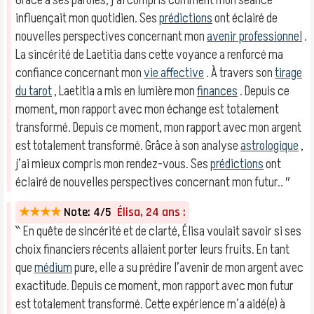
Grâce à ses paroles, j’ai compris comment mon séance
influençait mon quotidien. Ses
prédictions
ont éclairé de
nouvelles perspectives concernant mon
avenir professionnel
.
La sincérité de Laetitia dans cette voyance a renforcé ma
confiance concernant mon
vie affective
. À travers son
tirage
du tarot
, Laetitia a mis en lumière mon
finances
. Depuis ce
moment, mon rapport avec mon échange est totalement
transformé. Depuis ce moment, mon rapport avec mon argent
est totalement transformé. Grâce à son analyse
astrologique
,
j’ai mieux compris mon rendez-vous. Ses
prédictions
ont
éclairé de nouvelles perspectives concernant mon futur.. ″
★★★★
Note: 4/5
Élisa, 24 ans :
‶ En quête de sincérité et de clarté, Élisa voulait savoir si ses
choix financiers récents allaient porter leurs fruits. En tant
que
médium
pure, elle a su prédire l’avenir de mon argent avec
exactitude. Depuis ce moment, mon rapport avec mon futur
est totalement transformé. Cette expérience m’a aidé(e) à