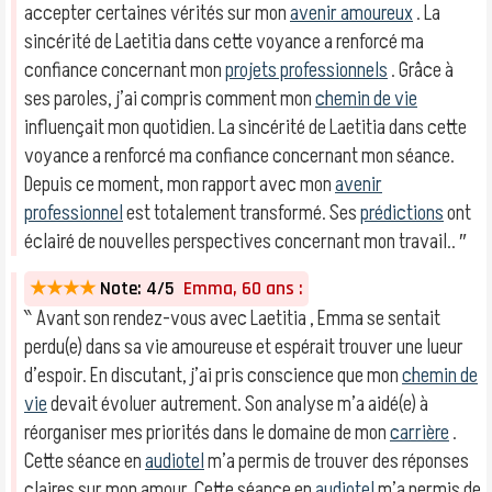
accepter certaines vérités sur mon
avenir amoureux
. La
sincérité de Laetitia dans cette voyance a renforcé ma
confiance concernant mon
projets professionnels
. Grâce à
ses paroles, j’ai compris comment mon
chemin de vie
influençait mon quotidien. La sincérité de Laetitia dans cette
voyance a renforcé ma confiance concernant mon séance.
Depuis ce moment, mon rapport avec mon
avenir
professionnel
est totalement transformé. Ses
prédictions
ont
éclairé de nouvelles perspectives concernant mon travail.. ″
★★★★
Note: 4/5
Emma, 60 ans :
‶ Avant son rendez-vous avec Laetitia , Emma se sentait
perdu(e) dans sa vie amoureuse et espérait trouver une lueur
d’espoir. En discutant, j’ai pris conscience que mon
chemin de
vie
devait évoluer autrement. Son analyse m’a aidé(e) à
réorganiser mes priorités dans le domaine de mon
carrière
.
Cette séance en
audiotel
m’a permis de trouver des réponses
claires sur mon amour. Cette séance en
audiotel
m’a permis de