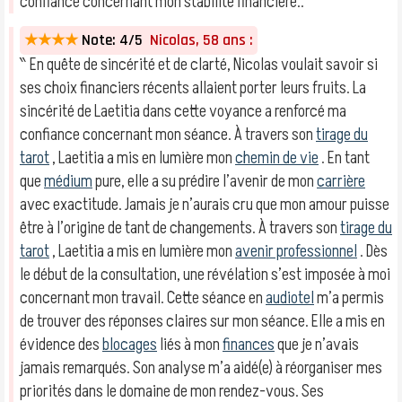
confiance concernant mon stabilité financière.. ″
★★★★
Note: 4/5
Nicolas, 58 ans :
‶ En quête de sincérité et de clarté, Nicolas voulait savoir si
ses choix financiers récents allaient porter leurs fruits. La
sincérité de Laetitia dans cette voyance a renforcé ma
confiance concernant mon séance. À travers son
tirage du
tarot
, Laetitia a mis en lumière mon
chemin de vie
. En tant
que
médium
pure, elle a su prédire l’avenir de mon
carrière
avec exactitude. Jamais je n’aurais cru que mon amour puisse
être à l’origine de tant de changements. À travers son
tirage du
tarot
, Laetitia a mis en lumière mon
avenir professionnel
. Dès
le début de la consultation, une révélation s’est imposée à moi
concernant mon travail. Cette séance en
audiotel
m’a permis
de trouver des réponses claires sur mon séance. Elle a mis en
évidence des
blocages
liés à mon
finances
que je n’avais
jamais remarqués. Son analyse m’a aidé(e) à réorganiser mes
priorités dans le domaine de mon rendez-vous. Ses