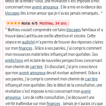
début de la rendez-vous, une révélation s’est imposée à moi
concernant mon
avenir amoureux
. Elle a mis en évidence des
blocages
liés à mon amour que je n’avais jamais remarqués.. ″
★★★★
Note: 4/5
Mathieu, 34 ans :
‶ Mathieu voulait comprendre certains
blocages
familiaux et a
trouvé dans Laetitia une oreille attentive et sincère. Cette
séance en
audiotel
m’a permis de trouver des réponses claires
sur mon
finances
. Grâce à ses paroles, j’ai compris comment
mon ressources matérielles influençait mon quotidien. Ses
prédictions
ont éclairé de nouvelles perspectives concernant
mon chemin de
carrière
. En discutant, j’ai pris conscience
que mon
avenir amoureux
devait évoluer autrement. Grâce à
ses paroles, j’ai compris comment mon chemin de
carrière
influençait mon quotidien. Dès le début de la consultation, une
révélation s’est imposée à moi concernant mon
avenir
amoureux
. Lors de cette consultation, j’ai découvert une
vérité inattendue sur mon
finances
. Jamais je n’aurais cru que