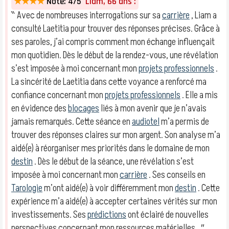
★★★★
Note: 4/5
Liam, 66 ans :
‶ Avec de nombreuses interrogations sur sa
carrière
, Liam a
consulté Laetitia pour trouver des réponses précises. Grâce à
ses paroles, j’ai compris comment mon échange influençait
mon quotidien. Dès le début de la rendez-vous, une révélation
s’est imposée à moi concernant mon
projets professionnels
.
La sincérité de Laetitia dans cette voyance a renforcé ma
confiance concernant mon
projets professionnels
. Elle a mis
en évidence des
blocages
liés à mon avenir que je n’avais
jamais remarqués. Cette séance en
audiotel
m’a permis de
trouver des réponses claires sur mon argent. Son analyse m’a
aidé(e) à réorganiser mes priorités dans le domaine de mon
destin
. Dès le début de la séance, une révélation s’est
imposée à moi concernant mon
carrière
. Ses conseils en
Tarologie
m’ont aidé(e) à voir différemment mon
destin
. Cette
expérience m’a aidé(e) à accepter certaines vérités sur mon
investissements. Ses
prédictions
ont éclairé de nouvelles
perspectives concernant mon ressources matérielles.. ″