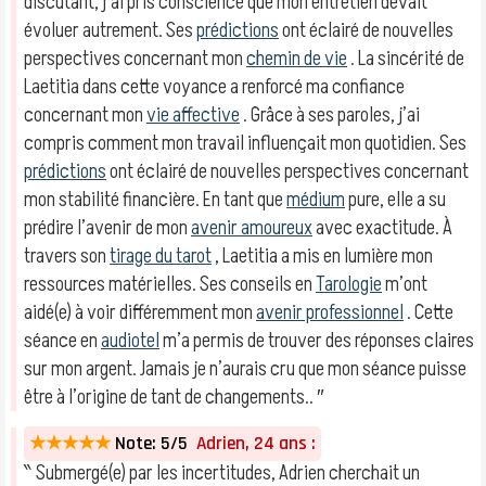
discutant, j’ai pris conscience que mon entretien devait
évoluer autrement. Ses
prédictions
ont éclairé de nouvelles
perspectives concernant mon
chemin de vie
. La sincérité de
Laetitia dans cette voyance a renforcé ma confiance
concernant mon
vie affective
. Grâce à ses paroles, j’ai
compris comment mon travail influençait mon quotidien. Ses
prédictions
ont éclairé de nouvelles perspectives concernant
mon stabilité financière. En tant que
médium
pure, elle a su
prédire l’avenir de mon
avenir amoureux
avec exactitude. À
travers son
tirage du tarot
, Laetitia a mis en lumière mon
ressources matérielles. Ses conseils en
Tarologie
m’ont
aidé(e) à voir différemment mon
avenir professionnel
. Cette
séance en
audiotel
m’a permis de trouver des réponses claires
sur mon argent. Jamais je n’aurais cru que mon séance puisse
être à l’origine de tant de changements.. ″
★★★★★
Note: 5/5
Adrien, 24 ans :
‶ Submergé(e) par les incertitudes, Adrien cherchait un