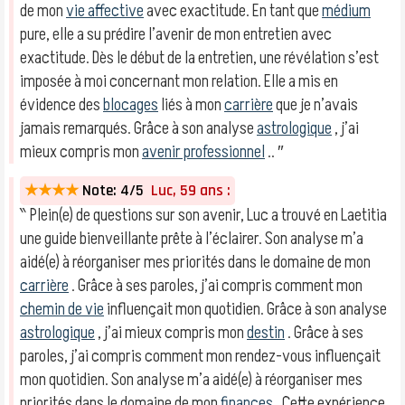
de mon
vie affective
avec exactitude. En tant que
médium
pure, elle a su prédire l’avenir de mon entretien avec
exactitude. Dès le début de la entretien, une révélation s’est
imposée à moi concernant mon relation. Elle a mis en
évidence des
blocages
liés à mon
carrière
que je n’avais
jamais remarqués. Grâce à son analyse
astrologique
, j’ai
mieux compris mon
avenir professionnel
.. ″
★★★★
Note: 4/5
Luc, 59 ans :
‶ Plein(e) de questions sur son avenir, Luc a trouvé en Laetitia
une guide bienveillante prête à l’éclairer. Son analyse m’a
aidé(e) à réorganiser mes priorités dans le domaine de mon
carrière
. Grâce à ses paroles, j’ai compris comment mon
chemin de vie
influençait mon quotidien. Grâce à son analyse
astrologique
, j’ai mieux compris mon
destin
. Grâce à ses
paroles, j’ai compris comment mon rendez-vous influençait
mon quotidien. Son analyse m’a aidé(e) à réorganiser mes
priorités dans le domaine de mon
finances
. Cette expérience