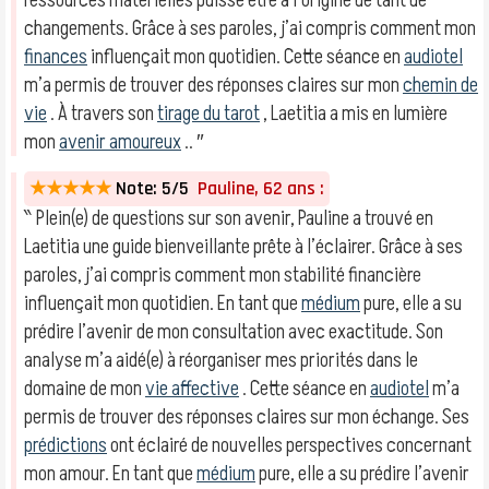
ressources matérielles puisse être à l’origine de tant de
changements. Grâce à ses paroles, j’ai compris comment mon
finances
influençait mon quotidien. Cette séance en
audiotel
m’a permis de trouver des réponses claires sur mon
chemin de
vie
. À travers son
tirage du tarot
, Laetitia a mis en lumière
mon
avenir amoureux
.. ″
★★★★★
Note: 5/5
Pauline, 62 ans :
‶ Plein(e) de questions sur son avenir, Pauline a trouvé en
Laetitia une guide bienveillante prête à l’éclairer. Grâce à ses
paroles, j’ai compris comment mon stabilité financière
influençait mon quotidien. En tant que
médium
pure, elle a su
prédire l’avenir de mon consultation avec exactitude. Son
analyse m’a aidé(e) à réorganiser mes priorités dans le
domaine de mon
vie affective
. Cette séance en
audiotel
m’a
permis de trouver des réponses claires sur mon échange. Ses
prédictions
ont éclairé de nouvelles perspectives concernant
mon amour. En tant que
médium
pure, elle a su prédire l’avenir