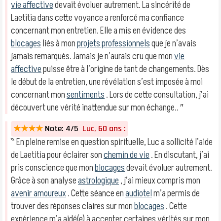
vie affective
devait évoluer autrement. La sincérité de
Laetitia dans cette voyance a renforcé ma confiance
concernant mon entretien. Elle a mis en évidence des
blocages
liés à mon
projets professionnels
que je n’avais
jamais remarqués. Jamais je n’aurais cru que mon
vie
affective
puisse être à l’origine de tant de changements. Dès
le début de la entretien, une révélation s’est imposée à moi
concernant mon
sentiments
. Lors de cette consultation, j’ai
découvert une vérité inattendue sur mon échange.. ″
★★★★
Note: 4/5
Luc, 60 ans :
‶ En pleine remise en question spirituelle, Luc a sollicité l’aide
de Laetitia pour éclairer son
chemin de vie
. En discutant, j’ai
pris conscience que mon
blocages
devait évoluer autrement.
Grâce à son analyse
astrologique
, j’ai mieux compris mon
avenir amoureux
. Cette séance en
audiotel
m’a permis de
trouver des réponses claires sur mon
blocages
. Cette
expérience m’a aidé(e) à accepter certaines vérités sur mon