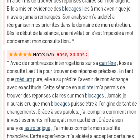
m’a permis de trouver des réponses claires sur mon argent.
Elle a mis en évidence des
blocages
liés à mon avenir que je
n’avais jamais remarqués. Son analyse m’a aidé(e) à
réorganiser mes priorités dans le domaine de mon entretien.
Dès le début de la séance, une révélation s’est imposée à moi
concernant mon consultation.. ″
★★★★★
Note: 5/5
Rose, 30 ans :
‶ Avec de nombreuses interrogations sur sa
carrière
, Rose a
consulté Laetitia pour trouver des réponses précises. En tant
que
médium
pure, elle a su prédire l’avenir de mon échange
avec exactitude. Cette séance en
audiotel
m’a permis de
trouver des réponses claires sur mon
blocages
. Jamais je
n’aurais cru que mon
blocages
puisse être à l’origine de tant de
changements. Grâce à ses paroles, j’ai compris comment mon
investissements influençait mon quotidien. Grâce à son
analyse
astrologique
, j’ai mieux compris mon stabilité
financière. Cette expérience m’a aidé(e) à accepter certaines