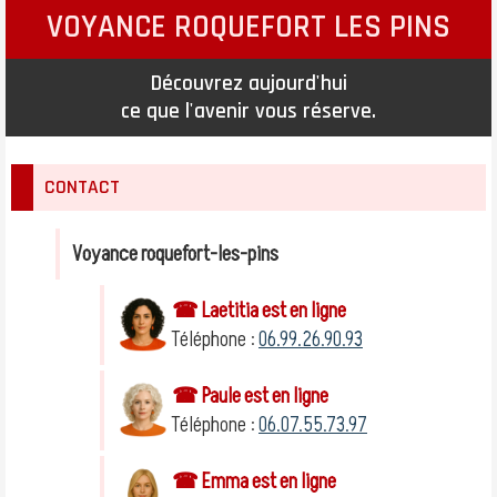
VOYANCE ROQUEFORT LES PINS
Découvrez aujourd'hui
ce que l'avenir vous réserve.
CONTACT
Voyance roquefort-les-pins
☎ Laetitia est en ligne
Téléphone :
06.99.26.90.93
☎ Paule est en ligne
Téléphone :
06.07.55.73.97
☎ Emma est en ligne