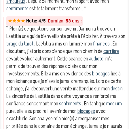
amoureux
. Depuis ce moment, mon rapport avec mon
sentiments
est totalement transformé.. ″
★★★★
Note: 4/5
Damien, 53 ans :
‶ Plein(e) de questions sur son avenir, Damien a trouvé en
Laetitia une guide bienveillante prête à l’éclairer. À travers son
tirage du tarot
, Laetitia a mis en lumière mon
finances
. En
discutant, j’ai pris conscience que mon chemin de
carrière
devait évoluer autrement. Cette séance en
audiotel
m’a
permis de trouver des réponses claires sur mon
investissements. Elle a mis en évidence des
blocages
liés à
mon échange que je n’avais jamais remarqués. Lors de cette
échange, j’ai découvert une vérité inattendue sur mon
destin
.
La sincérité de Laetitia dans cette voyance a renforcé ma
confiance concernant mon
sentiments
. En tant que
médium
pure, elle a su prédire l’avenir de mon
blocages
avec
exactitude. Son analyse m’a aidé(e) à réorganiser mes
priorités dans le domaine de mon échange. Jamais je n’aurais