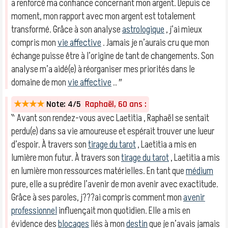
a renforcé ma confiance concernant mon argent. Depuis ce
moment, mon rapport avec mon argent est totalement
transformé. Grâce à son analyse
astrologique
, j’ai mieux
compris mon
vie affective
. Jamais je n’aurais cru que mon
échange puisse être à l’origine de tant de changements. Son
analyse m’a aidé(e) à réorganiser mes priorités dans le
domaine de mon
vie affective
.. ″
★★★★
Note: 4/5
Raphaël, 60 ans :
‶ Avant son rendez-vous avec Laetitia , Raphaël se sentait
perdu(e) dans sa vie amoureuse et espérait trouver une lueur
d’espoir. À travers son
tirage du tarot
, Laetitia a mis en
lumière mon futur. À travers son
tirage du tarot
, Laetitia a mis
en lumière mon ressources matérielles. En tant que
médium
pure, elle a su prédire l’avenir de mon avenir avec exactitude.
Grâce à ses paroles, j???ai compris comment mon
avenir
professionnel
influençait mon quotidien. Elle a mis en
évidence des
blocages
liés à mon
destin
que je n’avais jamais