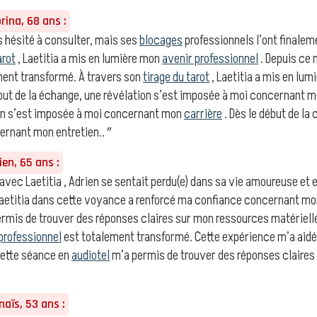
ina, 68 ans :
 hésité à consulter, mais ses
blocages
professionnels l’ont finaleme
arot
, Laetitia a mis en lumière mon
avenir professionnel
. Depuis ce
ment transformé. À travers son
tirage du tarot
, Laetitia a mis en lu
ébut de la échange, une révélation s’est imposée à moi concernant 
tion s’est imposée à moi concernant mon
carrière
. Dès le début de la
ernant mon entretien.. ″
en, 65 ans :
vec Laetitia , Adrien se sentait perdu(e) dans sa vie amoureuse et e
e Laetitia dans cette voyance a renforcé ma confiance concernant m
rmis de trouver des réponses claires sur mon ressources matériel
professionnel
est totalement transformé. Cette expérience m’a aidé
Cette séance en
audiotel
m’a permis de trouver des réponses claire
aïs, 53 ans :