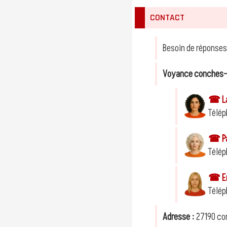
CONTACT
Besoin de réponses
Voyance conches
☎ Lae
Télép
☎ Pau
Télép
☎ Em
Télép
Adresse :
27190 co