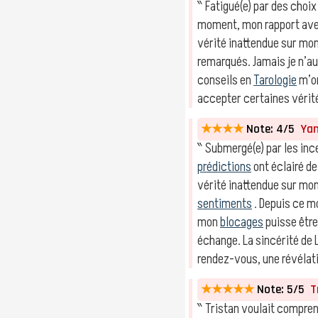
‶ Fatigué(e) par des choix
moment, mon rapport av
vérité inattendue sur mo
remarqués. Jamais je n’a
conseils en
Tarologie
m’on
accepter certaines vérité
★★★★
Note: 4/5
Yani
‶ Submergé(e) par les inc
prédictions
ont éclairé d
vérité inattendue sur mo
sentiments
. Depuis ce m
mon
blocages
puisse être
échange. La sincérité de 
rendez-vous, une révélat
★★★★★
Note: 5/5
Tr
‶ Tristan voulait compre