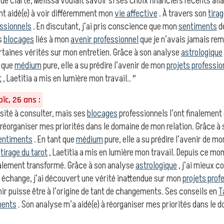
 de clarté, Mélissa voulait savoir si ses choix financiers récents alla
t aidé(e) à voir différemment mon
vie affective
. À travers son
tirag
essionnels
. En discutant, j’ai pris conscience que mon
sentiments
d
es
blocages
liés à mon
avenir professionnel
que je n’avais jamais re
rtaines vérités sur mon entretien. Grâce à son analyse
astrologique
t que
médium
pure, elle a su prédire l’avenir de mon
projets professio
t
, Laetitia a mis en lumière mon travail.. ″
ïc, 26 ans :
sité à consulter, mais ses
blocages
professionnels l’ont finalement c
 réorganiser mes priorités dans le domaine de mon relation. Grâce à
entiments
. En tant que
médium
pure, elle a su prédire l’avenir de m
n
tirage du tarot
, Laetitia a mis en lumière mon travail. Depuis ce m
alement transformé. Grâce à son analyse
astrologique
, j’ai mieux 
e échange, j’ai découvert une vérité inattendue sur mon
projets prof
ir puisse être à l’origine de tant de changements. Ses conseils en
T
ments
. Son analyse m’a aidé(e) à réorganiser mes priorités dans le