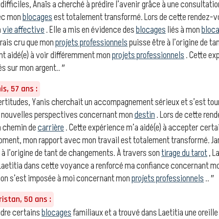
 difficiles, Anaïs a cherché à prédire l’avenir grâce à une consultatio
ec mon
blocages
est totalement transformé. Lors de cette rendez-vo
n
vie affective
. Elle a mis en évidence des
blocages
liés à mon
bloc
urais cru que mon
projets professionnels
puisse être à l’origine de 
t aidé(e) à voir différemment mon
projets professionnels
. Cette ex
s sur mon argent.. ″
s, 57 ans :
ertitudes, Yanis cherchait un accompagnement sérieux et s’est tourn
e nouvelles perspectives concernant mon
destin
. Lors de cette ren
n chemin de
carrière
. Cette expérience m’a aidé(e) à accepter cert
oment, mon rapport avec mon travail est totalement transformé. Jam
 à l’origine de tant de changements. À travers son
tirage du tarot
, L
Laetitia dans cette voyance a renforcé ma confiance concernant mon
ion s’est imposée à moi concernant mon
projets professionnels
.. ″
istan, 50 ans :
ndre certains
blocages
familiaux et a trouvé dans Laetitia une oreille