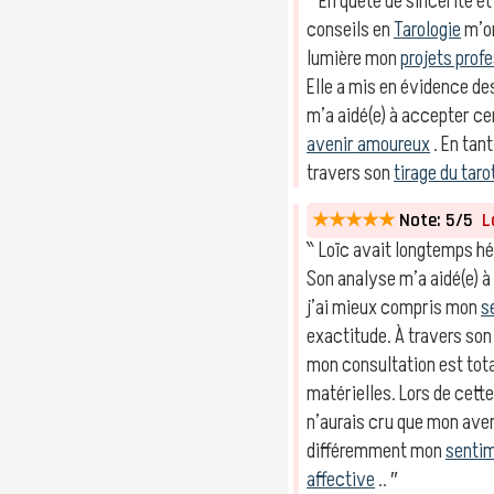
‶ En quête de sincérité et
conseils en
Tarologie
m’on
lumière mon
projets prof
Elle a mis en évidence d
m’a aidé(e) à accepter ce
avenir amoureux
. En tan
travers son
tirage du taro
★★★★★
Note: 5/5
Lo
‶ Loïc avait longtemps hé
Son analyse m’a aidé(e) à
j’ai mieux compris mon
s
exactitude. À travers so
mon consultation est tot
matérielles. Lors de cett
n’aurais cru que mon aven
différemment mon
senti
affective
.. ″