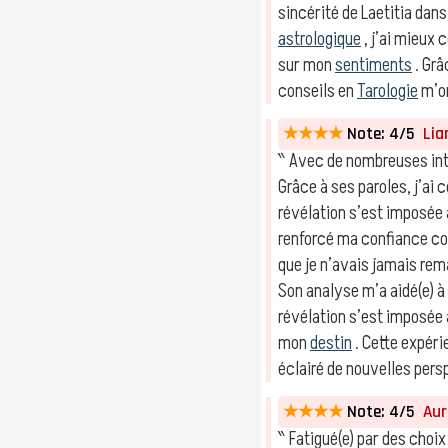
sincérité de Laetitia da
astrologique
, j’ai mieux
sur mon
sentiments
. Grâ
conseils en
Tarologie
m’on
★★★★
Note: 4/5
Liam
‶ Avec de nombreuses int
Grâce à ses paroles, j’ai
révélation s’est imposé
renforcé ma confiance c
que je n’avais jamais re
Son analyse m’a aidé(e) à
révélation s’est imposé
mon
destin
. Cette expér
éclairé de nouvelles per
★★★★
Note: 4/5
Auré
‶ Fatigué(e) par des choix