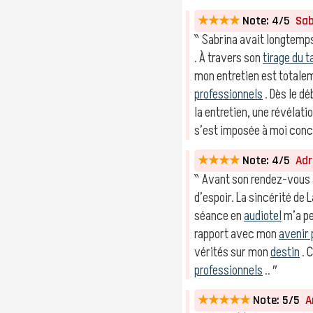
★★★★
Note: 4/5
Sabr
‶ Sabrina avait longtemps
. À travers son
tirage du t
mon entretien est totale
professionnels
. Dès le d
la entretien, une révéla
s’est imposée à moi conc
★★★★
Note: 4/5
Adri
‶ Avant son rendez-vous a
d’espoir. La sincérité d
séance en
audiotel
m’a pe
rapport avec mon
avenir 
vérités sur mon
destin
. 
professionnels
.. ″
★★★★★
Note: 5/5
An