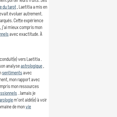
ient porter leurs fruits. Ses
e du tarot
, Laetitia a mis en
evait évoluer autrement.
marqués. Cette expérience
, j’ai mieux compris mon
nnels
avec exactitude. À
onduit(e) vers Laetitia .
 son analyse
astrologique
,
on
sentiments
avec
oment, mon rapport avec
compris mon ressources
essionnels
. Jamais je
arologie
m’ont aidé(e) à voir
 domaine de mon
vie