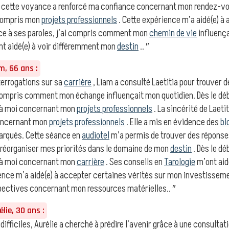
ns cette voyance a renforcé ma confiance concernant mon rendez-vo
 compris mon
projets professionnels
. Cette expérience m’a aidé(e) à
ce à ses paroles, j’ai compris comment mon
chemin de vie
influença
t aidé(e) à voir différemment mon
destin
.. ″
, 66 ans :
errogations sur sa
carrière
, Liam a consulté Laetitia pour trouver 
 compris comment mon échange influençait mon quotidien. Dès le dé
e à moi concernant mon
projets professionnels
. La sincérité de Laet
oncernant mon
projets professionnels
. Elle a mis en évidence des
bl
marqués. Cette séance en
audiotel
m’a permis de trouver des réponses
 réorganiser mes priorités dans le domaine de mon
destin
. Dès le dé
e à moi concernant mon
carrière
. Ses conseils en
Tarologie
m’ont aid
ience m’a aidé(e) à accepter certaines vérités sur mon investissem
spectives concernant mon ressources matérielles.. ″
lie, 30 ans :
 difficiles, Aurélie a cherché à prédire l’avenir grâce à une consultat