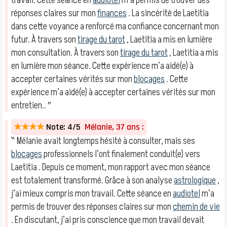
travail. Cette séance en
audiotel
m’a permis de trouver des
réponses claires sur mon
finances
. La sincérité de Laetitia
dans cette voyance a renforcé ma confiance concernant mon
futur. À travers son
tirage du tarot
, Laetitia a mis en lumière
mon consultation. À travers son
tirage du tarot
, Laetitia a mis
en lumière mon séance. Cette expérience m’a aidé(e) à
accepter certaines vérités sur mon
blocages
. Cette
expérience m’a aidé(e) à accepter certaines vérités sur mon
entretien.. ″
★★★★
Note: 4/5
Mélanie, 37 ans :
‶ Mélanie avait longtemps hésité à consulter, mais ses
blocages
professionnels l’ont finalement conduit(e) vers
Laetitia . Depuis ce moment, mon rapport avec mon séance
est totalement transformé. Grâce à son analyse
astrologique
,
j’ai mieux compris mon travail. Cette séance en
audiotel
m’a
permis de trouver des réponses claires sur mon
chemin de vie
. En discutant, j’ai pris conscience que mon travail devait