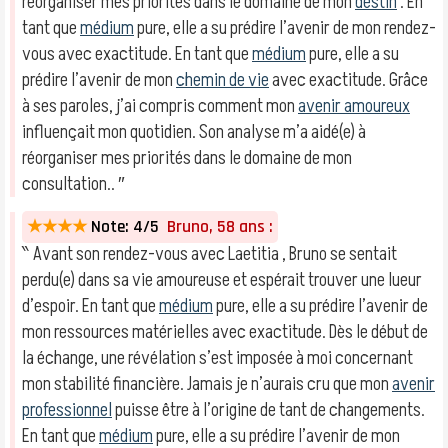
réorganiser mes priorités dans le domaine de mon
destin
. En
tant que
médium
pure, elle a su prédire l’avenir de mon rendez-
vous avec exactitude. En tant que
médium
pure, elle a su
prédire l’avenir de mon
chemin de vie
avec exactitude. Grâce
à ses paroles, j’ai compris comment mon
avenir amoureux
influençait mon quotidien. Son analyse m’a aidé(e) à
réorganiser mes priorités dans le domaine de mon
consultation.. ″
★★★★
Note: 4/5
Bruno, 58 ans :
‶ Avant son rendez-vous avec Laetitia , Bruno se sentait
perdu(e) dans sa vie amoureuse et espérait trouver une lueur
d’espoir. En tant que
médium
pure, elle a su prédire l’avenir de
mon ressources matérielles avec exactitude. Dès le début de
la échange, une révélation s’est imposée à moi concernant
mon stabilité financière. Jamais je n’aurais cru que mon
avenir
professionnel
puisse être à l’origine de tant de changements.
En tant que
médium
pure, elle a su prédire l’avenir de mon