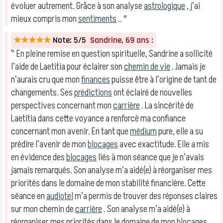
évoluer autrement. Grâce à son analyse
astrologique
, j’ai
mieux compris mon
sentiments
.. ″
★★★★★
Note: 5/5
Sandrine, 69 ans :
‶ En pleine remise en question spirituelle, Sandrine a sollicité
l’aide de Laetitia pour éclairer son
chemin de vie
. Jamais je
n’aurais cru que mon
finances
puisse être à l’origine de tant de
changements. Ses
prédictions
ont éclairé de nouvelles
perspectives concernant mon
carrière
. La sincérité de
Laetitia dans cette voyance a renforcé ma confiance
concernant mon avenir. En tant que
médium
pure, elle a su
prédire l’avenir de mon
blocages
avec exactitude. Elle a mis
en évidence des
blocages
liés à mon séance que je n’avais
jamais remarqués. Son analyse m’a aidé(e) à réorganiser mes
priorités dans le domaine de mon stabilité financière. Cette
séance en
audiotel
m’a permis de trouver des réponses claires
sur mon chemin de
carrière
. Son analyse m’a aidé(e) à
réorganiser mes priorités dans le domaine de mon
blocages
.