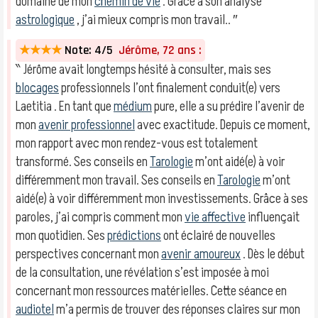
domaine de mon
chemin de vie
. Grâce à son analyse
astrologique
, j’ai mieux compris mon travail.. ″
★★★★
Note: 4/5
Jérôme, 72 ans :
‶ Jérôme avait longtemps hésité à consulter, mais ses
blocages
professionnels l’ont finalement conduit(e) vers
Laetitia . En tant que
médium
pure, elle a su prédire l’avenir de
mon
avenir professionnel
avec exactitude. Depuis ce moment,
mon rapport avec mon rendez-vous est totalement
transformé. Ses conseils en
Tarologie
m’ont aidé(e) à voir
différemment mon travail. Ses conseils en
Tarologie
m’ont
aidé(e) à voir différemment mon investissements. Grâce à ses
paroles, j’ai compris comment mon
vie affective
influençait
mon quotidien. Ses
prédictions
ont éclairé de nouvelles
perspectives concernant mon
avenir amoureux
. Dès le début
de la consultation, une révélation s’est imposée à moi
concernant mon ressources matérielles. Cette séance en
audiotel
m’a permis de trouver des réponses claires sur mon