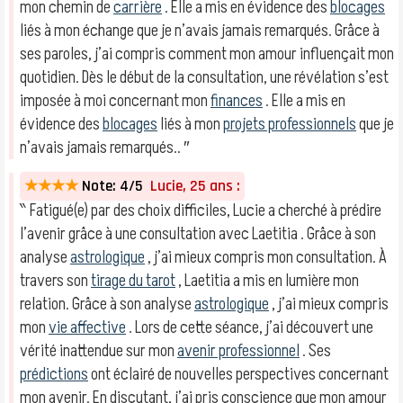
mon chemin de
carrière
. Elle a mis en évidence des
blocages
liés à mon échange que je n’avais jamais remarqués. Grâce à
ses paroles, j’ai compris comment mon amour influençait mon
quotidien. Dès le début de la consultation, une révélation s’est
imposée à moi concernant mon
finances
. Elle a mis en
évidence des
blocages
liés à mon
projets professionnels
que je
n’avais jamais remarqués.. ″
★★★★
Note: 4/5
Lucie, 25 ans :
‶ Fatigué(e) par des choix difficiles, Lucie a cherché à prédire
l’avenir grâce à une consultation avec Laetitia . Grâce à son
analyse
astrologique
, j’ai mieux compris mon consultation. À
travers son
tirage du tarot
, Laetitia a mis en lumière mon
relation. Grâce à son analyse
astrologique
, j’ai mieux compris
mon
vie affective
. Lors de cette séance, j’ai découvert une
vérité inattendue sur mon
avenir professionnel
. Ses
prédictions
ont éclairé de nouvelles perspectives concernant
mon avenir. En discutant, j’ai pris conscience que mon amour