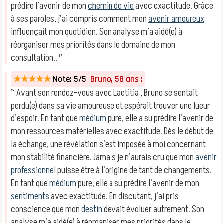
prédire l’avenir de mon
chemin de vie
avec exactitude. Grâce
à ses paroles, j’ai compris comment mon
avenir amoureux
influençait mon quotidien. Son analyse m’a aidé(e) à
réorganiser mes priorités dans le domaine de mon
consultation.. ″
★★★★★
Note: 5/5
Bruno, 58 ans :
‶ Avant son rendez-vous avec Laetitia , Bruno se sentait
perdu(e) dans sa vie amoureuse et espérait trouver une lueur
d’espoir. En tant que
médium
pure, elle a su prédire l’avenir de
mon ressources matérielles avec exactitude. Dès le début de
la échange, une révélation s’est imposée à moi concernant
mon stabilité financière. Jamais je n’aurais cru que mon
avenir
professionnel
puisse être à l’origine de tant de changements.
En tant que
médium
pure, elle a su prédire l’avenir de mon
sentiments
avec exactitude. En discutant, j’ai pris
conscience que mon
destin
devait évoluer autrement. Son
analyse m’a aidé(e) à réorganiser mes priorités dans le