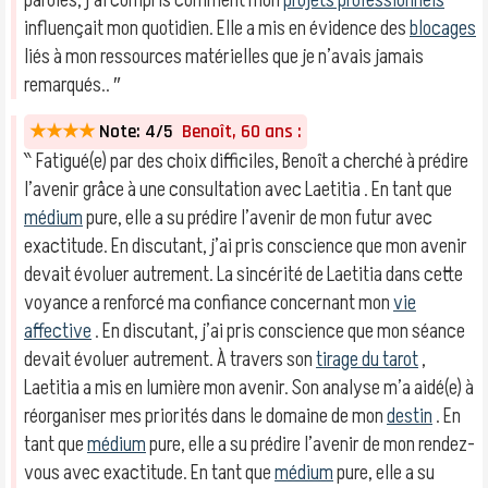
paroles, j’ai compris comment mon
projets professionnels
influençait mon quotidien. Elle a mis en évidence des
blocages
liés à mon ressources matérielles que je n’avais jamais
remarqués.. ″
★★★★
Note: 4/5
Benoît, 60 ans :
‶ Fatigué(e) par des choix difficiles, Benoît a cherché à prédire
l’avenir grâce à une consultation avec Laetitia . En tant que
médium
pure, elle a su prédire l’avenir de mon futur avec
exactitude. En discutant, j’ai pris conscience que mon avenir
devait évoluer autrement. La sincérité de Laetitia dans cette
voyance a renforcé ma confiance concernant mon
vie
affective
. En discutant, j’ai pris conscience que mon séance
devait évoluer autrement. À travers son
tirage du tarot
,
Laetitia a mis en lumière mon avenir. Son analyse m’a aidé(e) à
réorganiser mes priorités dans le domaine de mon
destin
. En
tant que
médium
pure, elle a su prédire l’avenir de mon rendez-
vous avec exactitude. En tant que
médium
pure, elle a su