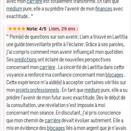
avec mon
carrière
est totalement transformé. En tant que
médium
pure, elle a su prédire l’avenir de mon
finances
avec
exactitude.. ″
★★★★
Note: 4/5
Liam, 29 ans :
‶ Plein(e) de questions sur son avenir, Liam a trouvé en Laetitia
une guide bienveillante prête à l’éclairer. Grâce à ses paroles,
j’ai compris comment mon avenir influençait mon quotidien.
Ses
prédictions
ont éclairé de nouvelles perspectives
concernant mon
carrière
. La sincérité de Laetitia dans cette
voyance a renforcé ma confiance concernant mon
blocages
.
Cette expérience m’a aidé(e) à accepter certaines vérités sur
mon
projets professionnels
. En tant que
médium
pure, elle a su
prédire l’avenir de mon futur avec exactitude. Dès le début de
la consultation, une révélation s’est imposée à moi
concernant mon séance. En discutant, j’ai pris conscience
que mon chemin de
carrière
devait évoluer autrement. Elle a
mis en évidence des
blocages
liés à mon argent que je n’avais