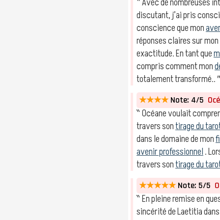
‶ Avec de nombreuses int
discutant, j’ai pris cons
conscience que mon
ave
réponses claires sur mon
exactitude. En tant que
m
compris comment mon
d
totalement transformé.. 
★★★★
Note: 4/5
Océa
‶ Océane voulait compre
travers son
tirage du taro
dans le domaine de mon
f
avenir professionnel
. Lor
travers son
tirage du taro
★★★★★
Note: 5/5
Ol
‶ En pleine remise en quest
sincérité de Laetitia da