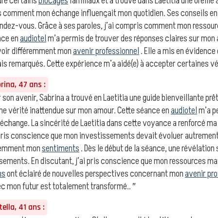
dre certains
blocages
familiaux et a trouvé dans Laetitia une oreille 
ris comment mon échange influençait mon quotidien. Ses conseils e
ndez-vous. Grâce à ses paroles, j’ai compris comment mon ressourc
nce en
audiotel
m’a permis de trouver des réponses claires sur mon 
 voir différemment mon
avenir professionnel
. Elle a mis en évidence
ais remarqués. Cette expérience m’a aidé(e) à accepter certaines vér
ina, 47 ans :
 son avenir, Sabrina a trouvé en Laetitia une guide bienveillante prête
une vérité inattendue sur mon amour. Cette séance en
audiotel
m’a pe
 échange. La sincérité de Laetitia dans cette voyance a renforcé 
i pris conscience que mon investissements devait évoluer autremen
féremment mon
sentiments
. Dès le début de la séance, une révélation
ements. En discutant, j’ai pris conscience que mon ressources mat
ns
ont éclairé de nouvelles perspectives concernant mon
avenir pro
 mon futur est totalement transformé.. ″
ella, 41 ans :