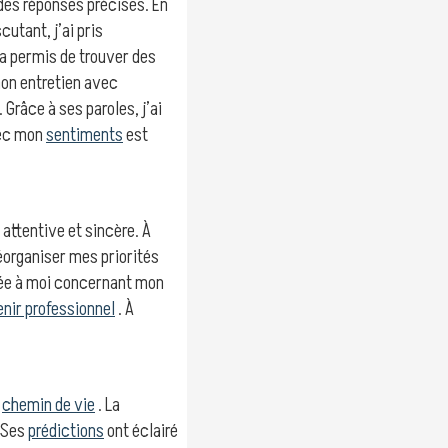
 des réponses précises. En
utant, j’ai pris
a permis de trouver des
 mon entretien avec
 Grâce à ses paroles, j’ai
vec mon
sentiments
est
 attentive et sincère. À
réorganiser mes priorités
osée à moi concernant mon
nir professionnel
. À
n
chemin de vie
. La
. Ses
prédictions
ont éclairé