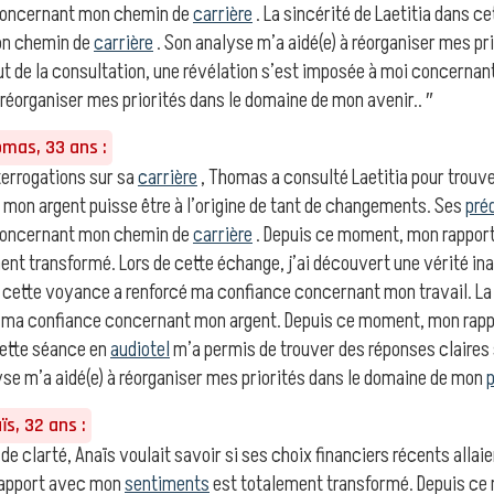
concernant mon chemin de
carrière
. La sincérité de Laetitia dans 
on chemin de
carrière
. Son analyse m’a aidé(e) à réorganiser mes pr
but de la consultation, une révélation s’est imposée à moi concerna
 réorganiser mes priorités dans le domaine de mon avenir.. ″
as, 33 ans :
errogations sur sa
carrière
, Thomas a consulté Laetitia pour trouv
e mon argent puisse être à l’origine de tant de changements. Ses
pré
concernant mon chemin de
carrière
. Depuis ce moment, mon rappo
ent transformé. Lors de cette échange, j’ai découvert une vérité in
s cette voyance a renforcé ma confiance concernant mon travail. La 
 ma confiance concernant mon argent. Depuis ce moment, mon rapp
Cette séance en
audiotel
m’a permis de trouver des réponses claires
yse m’a aidé(e) à réorganiser mes priorités dans le domaine de mon
p
s, 32 ans :
 de clarté, Anaïs voulait savoir si ses choix financiers récents allaie
rapport avec mon
sentiments
est totalement transformé. Depuis ce