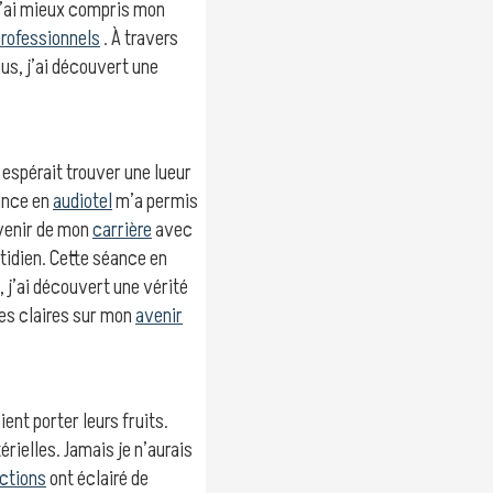
j’ai mieux compris mon
professionnels
. À travers
ous, j’ai découvert une
 espérait trouver une lueur
éance en
audiotel
m’a permis
’avenir de mon
carrière
avec
tidien. Cette séance en
 j’ai découvert une vérité
es claires sur mon
avenir
ient porter leurs fruits.
ielles. Jamais je n’aurais
ictions
ont éclairé de