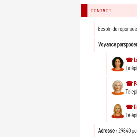
CONTACT
Besoin de réponses
Voyance porspode
☎ Lae
Télép
☎ Pau
Télép
☎ Em
Télép
Adresse :
29840 po