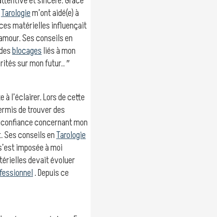
attentive et sincère. Grâce
n
Tarologie
m’ont aidé(e) à
es matérielles influençait
amour. Ses conseils en
 des
blocages
liés à mon
ités sur mon futur.. ″
 à l’éclairer. Lors de cette
rmis de trouver des
ma confiance concernant mon
t. Ses conseils en
Tarologie
 s’est imposée à moi
érielles devait évoluer
fessionnel
. Depuis ce