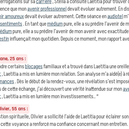
errogations sur sa
carrière
, Stella a consulté Laetitia pour trouver
cience que mon
avenir professionnel
devait évoluer autrement. En disc
nir amoureux
devait évoluer autrement. Cette séance en
audiotel
m’
sentiments
. En tant que
médium
pure, elle a su prédire l’avenir de
édium
pure, elle a su prédire l’avenir de mon avenir avec exactitude.
estin
influençait mon quotidien. Depuis ce moment, mon rapport a
″
ne, 25 ans :
ndre certains
blocages
familiaux et a trouvé dans Laetitia une oreille
t
, Laetitia a mis en lumière mon relation. Son analyse m’a aidé(e) à 
inances
. Dès le début de la rendez-vous, une révélation s’est imp
s de cette échange, j’ai découvert une vérité inattendue sur mon
ave
t
, Laetitia a mis en lumière mon investissements.. ″
ivier, 55 ans :
ion spirituelle, Olivier a sollicité l’aide de Laetitia pour éclairer so
ns cette voyance a renforcé ma confiance concernant mon entretien