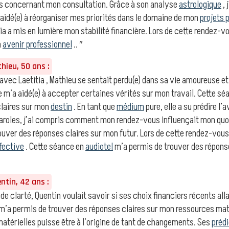
s concernant mon consultation. Grâce à son analyse
astrologique
, 
 aidé(e) à réorganiser mes priorités dans le domaine de mon
projets 
tia a mis en lumière mon stabilité financière. Lors de cette rendez-v
n
avenir professionnel
.. ″
ieu, 50 ans :
vec Laetitia , Mathieu se sentait perdu(e) dans sa vie amoureuse et
e m’a aidé(e) à accepter certaines vérités sur mon travail. Cette s
claires sur mon
destin
. En tant que
médium
pure, elle a su prédire l
paroles, j’ai compris comment mon rendez-vous influençait mon quo
uver des réponses claires sur mon futur. Lors de cette rendez-vous,
ffective
. Cette séance en
audiotel
m’a permis de trouver des répons
tin, 42 ans :
 de clarté, Quentin voulait savoir si ses choix financiers récents alla
m’a permis de trouver des réponses claires sur mon ressources matér
térielles puisse être à l’origine de tant de changements. Ses
préd