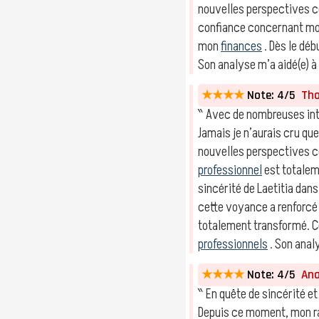
nouvelles perspectives 
confiance concernant m
mon
finances
. Dès le dé
Son analyse m’a aidé(e) à
★★★★
Note: 4/5
Thom
‶ Avec de nombreuses int
Jamais je n’aurais cru qu
nouvelles perspectives 
professionnel
est totalem
sincérité de Laetitia dan
cette voyance a renforcé
totalement transformé. 
professionnels
. Son anal
★★★★
Note: 4/5
Anaï
‶ En quête de sincérité et
Depuis ce moment, mon 