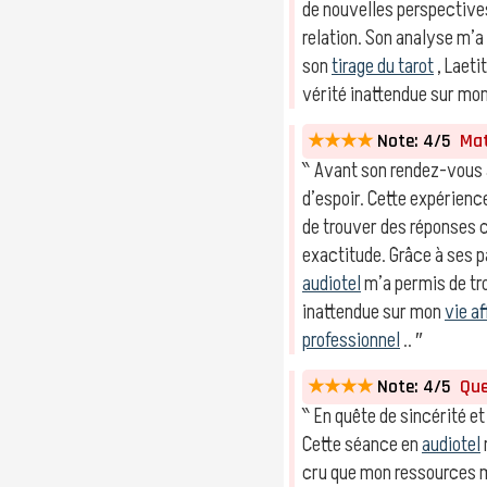
de nouvelles perspective
relation. Son analyse m’a
son
tirage du tarot
, Laeti
vérité inattendue sur mo
★★★★
Note: 4/5
Math
‶ Avant son rendez-vous a
d’espoir. Cette expérienc
de trouver des réponses 
exactitude. Grâce à ses 
audiotel
m’a permis de tro
inattendue sur mon
vie a
professionnel
.. ″
★★★★
Note: 4/5
Quen
‶ En quête de sincérité et
Cette séance en
audiotel
cru que mon ressources ma