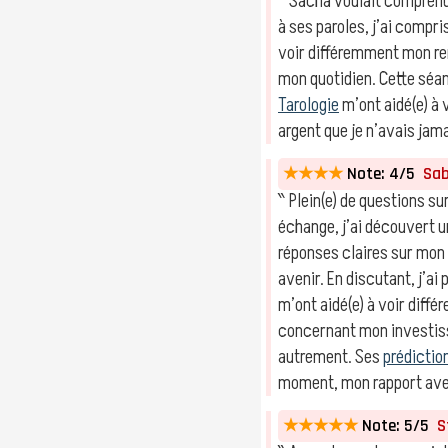
‶ Sacha voulait compren
à ses paroles, j’ai comp
voir différemment mon re
mon quotidien. Cette séa
Tarologie
m’ont aidé(e) à
argent que je n’avais jam
★★★★
Note: 4/5
Sabr
‶ Plein(e) de questions sur
échange, j’ai découvert 
réponses claires sur mon
avenir. En discutant, j’a
m’ont aidé(e) à voir dif
concernant mon investiss
autrement. Ses
prédictio
moment, mon rapport avec
★★★★★
Note: 5/5
St