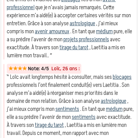
professionnel
que je n’avais jamais remarqués. Cette
expérience m’a aidé(e) à accepter certaines vérités sur mon
entretien. Grâce à son analyse
astrologique
, j’ai mieux
compris mon
avenir amoureux
. En tant que
médium
pure, elle
a su prédire l’avenir de mon
projets professionnels
avec
exactitude. À travers son
tirage du tarot
, Laetitia a mis en
lumière mon travail.. ″
★★★★
Note: 4/5
Loïc, 26 ans :
‶ Loïc avait longtemps hésité à consulter, mais ses
blocages
professionnels l’ont finalement conduit(e) vers Laetitia . Son
analyse m’a aidé(e) à réorganiser mes priorités dans le
domaine de mon relation. Grâce à son analyse
astrologique
,
j’ai mieux compris mon
sentiments
. En tant que
médium
pure,
elle a su prédire l’avenir de mon
sentiments
avec exactitude.
À travers son
tirage du tarot
, Laetitia a mis en lumière mon
travail. Depuis ce moment, mon rapport avec mon