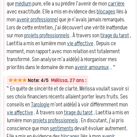
que
médium
pure, elle a su prédire l’avenir de mon
carrière
avec exactitude. Elle a mis en évidence des
blocages
liés à
mon
avenir professionnel
que je n’avais jamais remarqués.
Lors de cette entretien, j’ai découvert une vérité inattendue
sur mon
projets professionnels
. À travers son
tirage du tarot
,
Laetitia a mis en lumière mon
vie affective
. Depuis ce
moment, mon rapport avec mon relation est totalement
transformé. Son analyse m’a aidé(e) à réorganiser mes
priorités dans le domaine de mon
avenir amoureux
.. ″
★★★★
Note: 4/5
Mélissa, 27 ans :
‶ En quête de sincérité et de clarté, Mélissa voulait savoir si
ses choix financiers récents allaient porter leurs fruits. Ses
conseils en
Tarologie
m’ont aidé(e) à voir différemment mon
vie affective
. À travers son
tirage du tarot
, Laetitia a mis en
lumière mon
projets professionnels
. En discutant, j’ai pris
conscience que mon
sentiments
devait évoluer autrement.
Elle a mis en évidence des
blocages
liés à mon
avenir