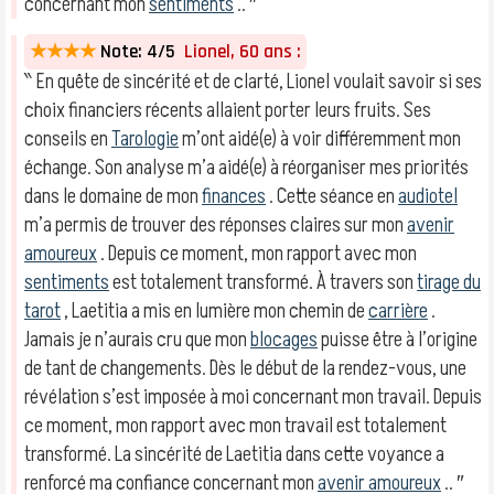
concernant mon
sentiments
.. ″
★★★★
Note: 4/5
Lionel, 60 ans :
‶ En quête de sincérité et de clarté, Lionel voulait savoir si ses
choix financiers récents allaient porter leurs fruits. Ses
conseils en
Tarologie
m’ont aidé(e) à voir différemment mon
échange. Son analyse m’a aidé(e) à réorganiser mes priorités
dans le domaine de mon
finances
. Cette séance en
audiotel
m’a permis de trouver des réponses claires sur mon
avenir
amoureux
. Depuis ce moment, mon rapport avec mon
sentiments
est totalement transformé. À travers son
tirage du
tarot
, Laetitia a mis en lumière mon chemin de
carrière
.
Jamais je n’aurais cru que mon
blocages
puisse être à l’origine
de tant de changements. Dès le début de la rendez-vous, une
révélation s’est imposée à moi concernant mon travail. Depuis
ce moment, mon rapport avec mon travail est totalement
transformé. La sincérité de Laetitia dans cette voyance a
renforcé ma confiance concernant mon
avenir amoureux
.. ″