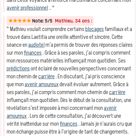
dans cette voyance a renforcé ma confiance concernant mon
avenir professionnel
.. ″
★★★★★
Note: 5/5
Mathieu, 34 ans :
‶ Mathieu voulait comprendre certains
blocages
familiaux et a
trouvé dans Laetitia une oreille attentive et sincère. Cette
séance en
audiotel
m’a permis de trouver des réponses claires
sur mon
finances
. Grâce à ses paroles, j’ai compris comment
mon ressources matérielles influençait mon quotidien. Ses
prédictions
ont éclairé de nouvelles perspectives concernant
mon chemin de
carrière
. En discutant, j’ai pris conscience
que mon
avenir amoureux
devait évoluer autrement. Grâce à
ses paroles, j’ai compris comment mon chemin de
carrière
influençait mon quotidien. Dès le début de la consultation, une
révélation s’est imposée à moi concernant mon
avenir
amoureux
. Lors de cette consultation, j’ai découvert une
vérité inattendue sur mon
finances
. Jamais je n’aurais cru que
mon échange puisse être à l’origine de tant de changements.