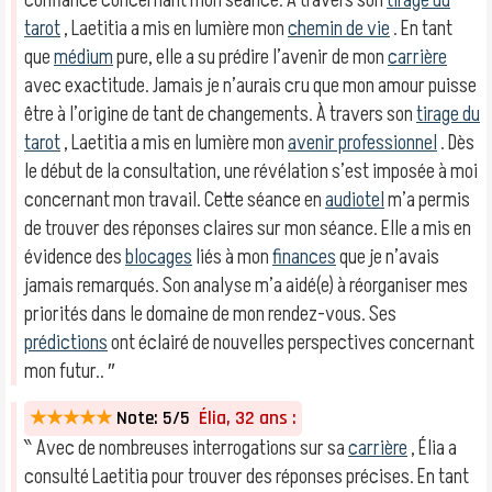
confiance concernant mon séance. À travers son
tirage du
tarot
, Laetitia a mis en lumière mon
chemin de vie
. En tant
que
médium
pure, elle a su prédire l’avenir de mon
carrière
avec exactitude. Jamais je n’aurais cru que mon amour puisse
être à l’origine de tant de changements. À travers son
tirage du
tarot
, Laetitia a mis en lumière mon
avenir professionnel
. Dès
le début de la consultation, une révélation s’est imposée à moi
concernant mon travail. Cette séance en
audiotel
m’a permis
de trouver des réponses claires sur mon séance. Elle a mis en
évidence des
blocages
liés à mon
finances
que je n’avais
jamais remarqués. Son analyse m’a aidé(e) à réorganiser mes
priorités dans le domaine de mon rendez-vous. Ses
prédictions
ont éclairé de nouvelles perspectives concernant
mon futur.. ″
★★★★★
Note: 5/5
Élia, 32 ans :
‶ Avec de nombreuses interrogations sur sa
carrière
, Élia a
consulté Laetitia pour trouver des réponses précises. En tant