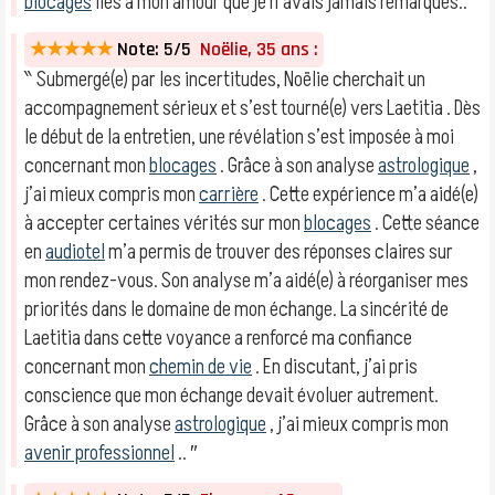
blocages
liés à mon amour que je n’avais jamais remarqués.. ″
★★★★★
Note: 5/5
Noëlie, 35 ans :
‶ Submergé(e) par les incertitudes, Noëlie cherchait un
accompagnement sérieux et s’est tourné(e) vers Laetitia . Dès
le début de la entretien, une révélation s’est imposée à moi
concernant mon
blocages
. Grâce à son analyse
astrologique
,
j’ai mieux compris mon
carrière
. Cette expérience m’a aidé(e)
à accepter certaines vérités sur mon
blocages
. Cette séance
en
audiotel
m’a permis de trouver des réponses claires sur
mon rendez-vous. Son analyse m’a aidé(e) à réorganiser mes
priorités dans le domaine de mon échange. La sincérité de
Laetitia dans cette voyance a renforcé ma confiance
concernant mon
chemin de vie
. En discutant, j’ai pris
conscience que mon échange devait évoluer autrement.
Grâce à son analyse
astrologique
, j’ai mieux compris mon
avenir professionnel
.. ″