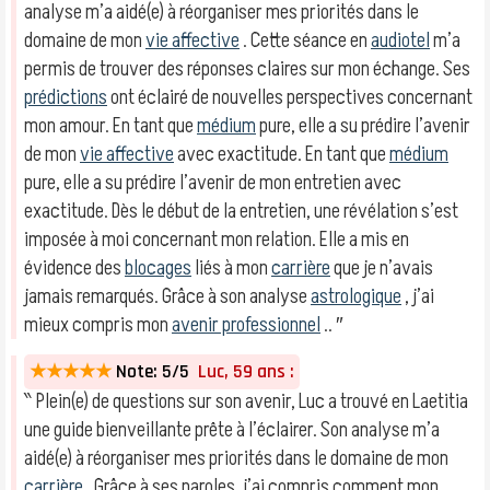
analyse m’a aidé(e) à réorganiser mes priorités dans le
domaine de mon
vie affective
. Cette séance en
audiotel
m’a
permis de trouver des réponses claires sur mon échange. Ses
prédictions
ont éclairé de nouvelles perspectives concernant
mon amour. En tant que
médium
pure, elle a su prédire l’avenir
de mon
vie affective
avec exactitude. En tant que
médium
pure, elle a su prédire l’avenir de mon entretien avec
exactitude. Dès le début de la entretien, une révélation s’est
imposée à moi concernant mon relation. Elle a mis en
évidence des
blocages
liés à mon
carrière
que je n’avais
jamais remarqués. Grâce à son analyse
astrologique
, j’ai
mieux compris mon
avenir professionnel
.. ″
★★★★★
Note: 5/5
Luc, 59 ans :
‶ Plein(e) de questions sur son avenir, Luc a trouvé en Laetitia
une guide bienveillante prête à l’éclairer. Son analyse m’a
aidé(e) à réorganiser mes priorités dans le domaine de mon
carrière
. Grâce à ses paroles, j’ai compris comment mon