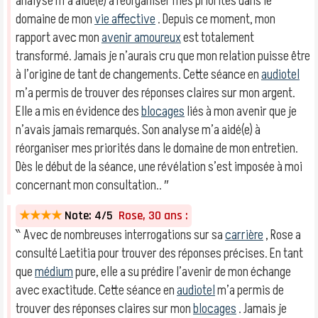
analyse m’a aidé(e) à réorganiser mes priorités dans le
domaine de mon
vie affective
. Depuis ce moment, mon
rapport avec mon
avenir amoureux
est totalement
transformé. Jamais je n’aurais cru que mon relation puisse être
à l’origine de tant de changements. Cette séance en
audiotel
m’a permis de trouver des réponses claires sur mon argent.
Elle a mis en évidence des
blocages
liés à mon avenir que je
n’avais jamais remarqués. Son analyse m’a aidé(e) à
réorganiser mes priorités dans le domaine de mon entretien.
Dès le début de la séance, une révélation s’est imposée à moi
concernant mon consultation.. ″
★★★★
Note: 4/5
Rose, 30 ans :
‶ Avec de nombreuses interrogations sur sa
carrière
, Rose a
consulté Laetitia pour trouver des réponses précises. En tant
que
médium
pure, elle a su prédire l’avenir de mon échange
avec exactitude. Cette séance en
audiotel
m’a permis de
trouver des réponses claires sur mon
blocages
. Jamais je