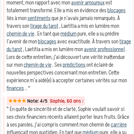
moment, mon rapport avec mon
avenir amoureux
est
totalement transformé. Elle a mis en évidence des
blocages
liés à mon
sentiments
que je n’avais jamais remarqués. À
travers son
tirage du tarot
, Laetitia a mis en lumière mon
chemin de vie
. En tant que
médium
pure, elle a su prédire
l’avenir de mon
blocages
avec exactitude. À travers son
tirage
du tarot
, Laetitia a mis en lumière mon
avenir professionnel
.
Lors de cette entretien, j’ai découvert une vérité inattendue
sur mon
chemin de vie
. Ses
prédictions
ont éclairé de
nouvelles perspectives concernant mon entretien. Cette
expérience m’a aidé(e) à accepter certaines vérités sur mon
finances
.. ″
★★★★
Note: 4/5
Sophie, 60 ans :
‶ En quête de sincérité et de clarté, Sophie voulait savoir si
ses choix financiers récents allaient porter leurs fruits. Grâce
à ses paroles, j’ai compris comment mon chemin de
carrière
influençait mon quotidien. En tant que
médium
pure, elle a su