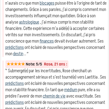
n’aurais cru que mon
blocages
puisse être à l’origine de tant de
changements. Grâce à ses paroles, j’ai compris comment mon
investissements influençait mon quotidien. Grâce à son
analyse
astrologique
, j’ai mieux compris mon stabilité
financière. Cette expérience m’a aidé(e) à accepter certaines
vérités sur mon investissements. En discutant, j’ai pris
conscience que mon
finances
devait évoluer autrement. Ses
prédictions
ont éclairé de nouvelles perspectives concernant
mon
destin
.. ″
★★★★★
Note: 5/5
Rose, 21 ans :
‶ Submergé(e) par les incertitudes, Rose cherchait un
accompagnement sérieux et s’est tourné(e) vers Laetitia . Ses
prédictions
ont éclairé de nouvelles perspectives concernant
mon stabilité financière. En tant que
médium
pure, elle a su
prédire l’avenir de mon
chemin de vie
avec exactitude. Ses
prédictions
ont éclairé de nouvelles perspectives concernant
mon avenir. En discutant, j’ai pris conscience que mon