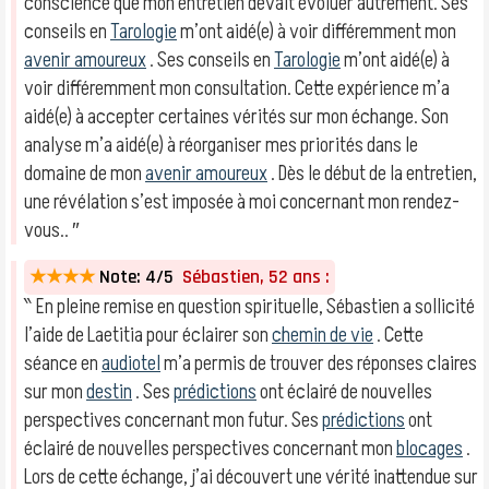
conscience que mon entretien devait évoluer autrement. Ses
conseils en
Tarologie
m’ont aidé(e) à voir différemment mon
avenir amoureux
. Ses conseils en
Tarologie
m’ont aidé(e) à
voir différemment mon consultation. Cette expérience m’a
aidé(e) à accepter certaines vérités sur mon échange. Son
analyse m’a aidé(e) à réorganiser mes priorités dans le
domaine de mon
avenir amoureux
. Dès le début de la entretien,
une révélation s’est imposée à moi concernant mon rendez-
vous.. ″
★★★★
Note: 4/5
Sébastien, 52 ans :
‶ En pleine remise en question spirituelle, Sébastien a sollicité
l’aide de Laetitia pour éclairer son
chemin de vie
. Cette
séance en
audiotel
m’a permis de trouver des réponses claires
sur mon
destin
. Ses
prédictions
ont éclairé de nouvelles
perspectives concernant mon futur. Ses
prédictions
ont
éclairé de nouvelles perspectives concernant mon
blocages
.
Lors de cette échange, j’ai découvert une vérité inattendue sur