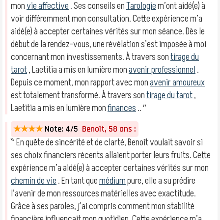
mon
vie affective
. Ses conseils en
Tarologie
m’ont aidé(e) à
voir différemment mon consultation. Cette expérience m’a
aidé(e) à accepter certaines vérités sur mon séance. Dès le
début de la rendez-vous, une révélation s’est imposée à moi
concernant mon investissements. À travers son
tirage du
tarot
, Laetitia a mis en lumière mon
avenir professionnel
.
Depuis ce moment, mon rapport avec mon
avenir amoureux
est totalement transformé. À travers son
tirage du tarot
,
Laetitia a mis en lumière mon
finances
.. ″
★★★★
Note: 4/5
Benoît, 58 ans :
‶ En quête de sincérité et de clarté, Benoît voulait savoir si
ses choix financiers récents allaient porter leurs fruits. Cette
expérience m’a aidé(e) à accepter certaines vérités sur mon
chemin de vie
. En tant que
médium
pure, elle a su prédire
l’avenir de mon ressources matérielles avec exactitude.
Grâce à ses paroles, j’ai compris comment mon stabilité
financière influençait mon quotidien. Cette expérience m’a