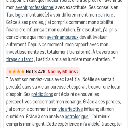
d’espoir. En tant que
médium
pure, elle a su prédire l’avenir de
mon
avenir professionnel
avec exactitude. Ses conseils en
Tarologie
m’ont aidé(e) à voir différemment mon
carrière
.
Grâce à ses paroles, j’ai compris comment mon stabilité
financière influençait mon quotidien. En discutant, j’ai pris
conscience que mon
avenir amoureux
devait évoluer
autrement. Depuis ce moment, mon rapport avec mon
investissements est totalement transformé. À travers son
tirage du tarot
, Laetitia a mis en lumière mon entretien.. ″
★★★★
Note: 4/5
Noëlie, 60 ans :
‶ Avant son rendez-vous avec Laetitia , Noëlie se sentait
perdu(e) dans sa vie amoureuse et espérait trouver une lueur
d’espoir. Ses
prédictions
ont éclairé de nouvelles
perspectives concernant mon échange. Grâce à ses paroles,
j’ai compris comment mon
vie affective
influençait mon
quotidien. Grâce à son analyse
astrologique
, j’ai mieux
compris mon argent. Cette expérience m’a aidé(e) à accepter