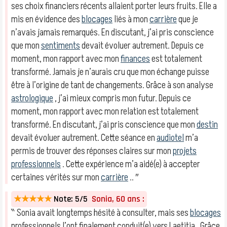
ses choix financiers récents allaient porter leurs fruits. Elle a
mis en évidence des
blocages
liés à mon
carrière
que je
n’avais jamais remarqués. En discutant, j’ai pris conscience
que mon
sentiments
devait évoluer autrement. Depuis ce
moment, mon rapport avec mon
finances
est totalement
transformé. Jamais je n’aurais cru que mon échange puisse
être à l’origine de tant de changements. Grâce à son analyse
astrologique
, j’ai mieux compris mon futur. Depuis ce
moment, mon rapport avec mon relation est totalement
transformé. En discutant, j’ai pris conscience que mon
destin
devait évoluer autrement. Cette séance en
audiotel
m’a
permis de trouver des réponses claires sur mon
projets
professionnels
. Cette expérience m’a aidé(e) à accepter
certaines vérités sur mon
carrière
.. ″
★★★★★
Note: 5/5
Sonia, 60 ans :
‶ Sonia avait longtemps hésité à consulter, mais ses
blocages
professionnels l’ont finalement conduit(e) vers Laetitia . Grâce