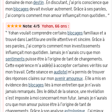
domaine de mon
destin
. En discutant, j’ai pris conscience que
mon
blocages
devait évoluer autrement. Grâce à ses paroles,
j’ai compris comment mon amour influençait mon quotidien.. ″
★★★★
Note: 4/5
Yohan, 66 ans :
‶ Yohan voulait comprendre certains
blocages
familiaux et a
trouvé dans Laetitia une oreille attentive et sincère. Grâce à
ses paroles, j’ai compris comment mon investissements
influençait mon quotidien. Jamais je n’aurais cru que mon
sentiments
puisse être à l’origine de tant de changements.
Cette expérience m’a aidé(e) à accepter certaines vérités sur
mon travail. Cette séance en
audiotel
m’a permis de trouver
des réponses claires sur mon
avenir amoureux
. Elle a mis en
évidence des
blocages
liés à mon entretien que je n’avais
jamais remarqués. Dès le début de la séance, une révélation
s’est imposée à moi concernant mon futur. Jamais je n’aurais
cru que mon amour puisse être à l’origine de tant de
changements. Grâce à son analyse
astrologique
, j’ai mieux