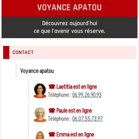
VOYANCE APATOU
Découvrez aujourd'hui
ce que l'avenir vous réserve.
CONTACT
Voyance apatou
☎ Laetitia est en ligne
Téléphone :
06.99.26.90.93
☎ Paule est en ligne
Téléphone :
06.07.55.73.97
☎ Emma est en ligne