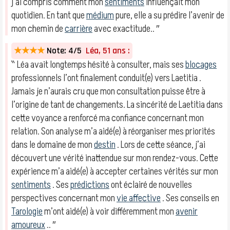
j’ai compris comment mon
sentiments
influençait mon
quotidien. En tant que
médium
pure, elle a su prédire l’avenir de
mon chemin de
carrière
avec exactitude.. ″
★★★★
Note: 4/5
Léa, 51 ans :
‶ Léa avait longtemps hésité à consulter, mais ses
blocages
professionnels l’ont finalement conduit(e) vers Laetitia .
Jamais je n’aurais cru que mon consultation puisse être à
l’origine de tant de changements. La sincérité de Laetitia dans
cette voyance a renforcé ma confiance concernant mon
relation. Son analyse m’a aidé(e) à réorganiser mes priorités
dans le domaine de mon
destin
. Lors de cette séance, j’ai
découvert une vérité inattendue sur mon rendez-vous. Cette
expérience m’a aidé(e) à accepter certaines vérités sur mon
sentiments
. Ses
prédictions
ont éclairé de nouvelles
perspectives concernant mon
vie affective
. Ses conseils en
Tarologie
m’ont aidé(e) à voir différemment mon
avenir
amoureux
.. ″