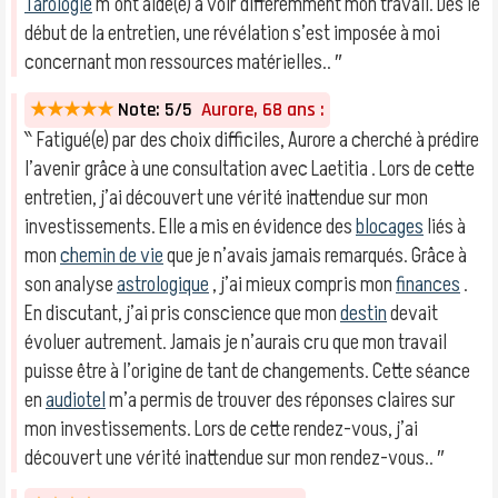
Tarologie
m’ont aidé(e) à voir différemment mon travail. Dès le
début de la entretien, une révélation s’est imposée à moi
concernant mon ressources matérielles.. ″
★★★★★
Note: 5/5
Aurore, 68 ans :
‶ Fatigué(e) par des choix difficiles, Aurore a cherché à prédire
l’avenir grâce à une consultation avec Laetitia . Lors de cette
entretien, j’ai découvert une vérité inattendue sur mon
investissements. Elle a mis en évidence des
blocages
liés à
mon
chemin de vie
que je n’avais jamais remarqués. Grâce à
son analyse
astrologique
, j’ai mieux compris mon
finances
.
En discutant, j’ai pris conscience que mon
destin
devait
évoluer autrement. Jamais je n’aurais cru que mon travail
puisse être à l’origine de tant de changements. Cette séance
en
audiotel
m’a permis de trouver des réponses claires sur
mon investissements. Lors de cette rendez-vous, j’ai
découvert une vérité inattendue sur mon rendez-vous.. ″