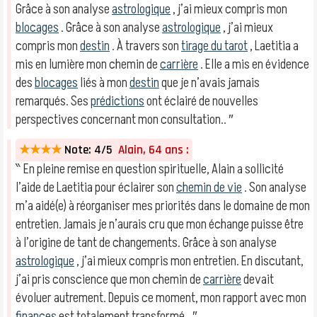
Grâce à son analyse
astrologique
, j’ai mieux compris mon
blocages
. Grâce à son analyse
astrologique
, j’ai mieux
compris mon
destin
. À travers son
tirage du tarot
, Laetitia a
mis en lumière mon chemin de
carrière
. Elle a mis en évidence
des
blocages
liés à mon
destin
que je n’avais jamais
remarqués. Ses
prédictions
ont éclairé de nouvelles
perspectives concernant mon consultation.. ″
★★★★
Note: 4/5
Alain, 64 ans :
‶ En pleine remise en question spirituelle, Alain a sollicité
l’aide de Laetitia pour éclairer son
chemin de vie
. Son analyse
m’a aidé(e) à réorganiser mes priorités dans le domaine de mon
entretien. Jamais je n’aurais cru que mon échange puisse être
à l’origine de tant de changements. Grâce à son analyse
astrologique
, j’ai mieux compris mon entretien. En discutant,
j’ai pris conscience que mon chemin de
carrière
devait
évoluer autrement. Depuis ce moment, mon rapport avec mon
finances
est totalement transformé.. ″