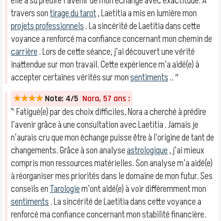
elle a su prédire l’avenir de mon échange avec exactitude. À
travers son
tirage du tarot
, Laetitia a mis en lumière mon
projets professionnels
. La sincérité de Laetitia dans cette
voyance a renforcé ma confiance concernant mon chemin de
carrière
. Lors de cette séance, j’ai découvert une vérité
inattendue sur mon travail. Cette expérience m’a aidé(e) à
accepter certaines vérités sur mon
sentiments
.. ″
★★★★
Note: 4/5
Nora, 57 ans :
‶ Fatigué(e) par des choix difficiles, Nora a cherché à prédire
l’avenir grâce à une consultation avec Laetitia . Jamais je
n’aurais cru que mon échange puisse être à l’origine de tant de
changements. Grâce à son analyse
astrologique
, j’ai mieux
compris mon ressources matérielles. Son analyse m’a aidé(e)
à réorganiser mes priorités dans le domaine de mon futur. Ses
conseils en
Tarologie
m’ont aidé(e) à voir différemment mon
sentiments
. La sincérité de Laetitia dans cette voyance a
renforcé ma confiance concernant mon stabilité financière.