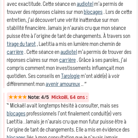
avec exactitude. Cette séance en
audiotel
m’a permis de
trouver des réponses claires sur mon
blocages
. Lors de cette
entretien, j’ai découvert une vérité inattendue sur mon
stabilité financière. Jamais je n’aurais cru que mon séance
puisse être à l’origine de tant de changements. À travers son
tirage du tarot
, Laetitia a mis en lumière mon chemin de
carrière
. Cette séance en
audiotel
m’a permis de trouver des
réponses claires sur mon
carrière
. Grâce à ses paroles, j’ai
compris comment mon investissements influençait mon
quotidien. Ses conseils en
Tarologie
m’ont aidé(e) à voir
différemment mon
avenir amoureux
.. ″
★★★★
Note: 4/5
Mickaël, 64 ans :
‶ Mickaël avait longtemps hésité à consulter, mais ses
blocages
professionnels l’ont finalement conduit(e) vers
Laetitia . Jamais je n’aurais cru que mon futur puisse être à
l’origine de tant de changements. Elle a mis en évidence des
blocages
liés à mon consultation que je n’avais jamais