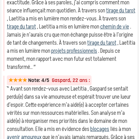
exactitude. Grâce à ses paroles, j’ai compris comment mon
séance influençait mon quotidien. À travers son
tirage du tarot
, Laetitia a mis en lumière mon rendez-vous. À travers son
tirage du tarot
, Laetitia a mis en lumière mon
chemin de vie
.
Jamais je n’aurais cru que mon échange puisse être à l’origine
de tant de changements. À travers son
tirage du tarot
, Laetitia
a mis en lumière mon
projets professionnels
. Depuis ce
moment, mon rapport avec mon futur est totalement
transformé.. ″
★★★★
Note: 4/5
Gaspard, 22 ans :
‶ Avant son rendez-vous avec Laetitia , Gaspard se sentait
perdu(e) dans sa vie amoureuse et espérait trouver une lueur
d’espoir. Cette expérience m’a aidé(e) à accepter certaines
vérités sur mon ressources matérielles. Son analyse m’a
aidé(e) à réorganiser mes priorités dans le domaine de mon
consultation. Elle a mis en évidence des
blocages
liés à mon
avenir amoureux
que je n’avais jamais remarqués. Grâce à ses