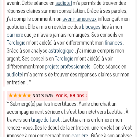
avenir. Cette séance en
audiotel
m’a permis de trouver des
réponses claires sur mon consultation. Grâce à ses paroles,
j’ai compris comment mon
avenir amoureux
influençait mon
quotidien. Elle a mis en évidence des
blocages
liés à mon
carrière
que je n’avais jamais remarqués. Ses conseils en
Tarologie
m’ont aidé(e) à voir différemment mon
finances
.
Grâce à son analyse
astrologique
, j’ai mieux compris mon
argent. Ses conseils en
Tarologie
m’ont aidé(e) à voir
différemment mon
projets professionnels
. Cette séance en
audiotel
m’a permis de trouver des réponses claires sur mon
entretien.. ″
★★★★★
Note: 5/5
Yanis, 68 ans :
‶ Submergé(e) par les incertitudes, Yanis cherchait un
accompagnement sérieux et s’est tourné(e) vers Laetitia . À
travers son
tirage du tarot
, Laetitia a mis en lumière mon
rendez-vous. Dès le début de la entretien, une révélation s’est
imposée à moi concernant mon
carrière
. Grâce à son analyse