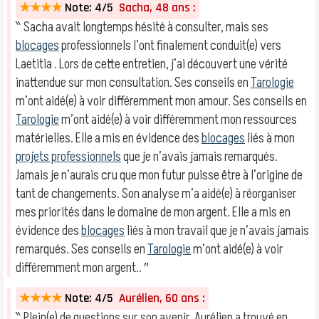
★★★★
Note: 4/5
Sacha, 48 ans :
‶ Sacha avait longtemps hésité à consulter, mais ses
blocages
professionnels l’ont finalement conduit(e) vers
Laetitia . Lors de cette entretien, j’ai découvert une vérité
inattendue sur mon consultation. Ses conseils en
Tarologie
m’ont aidé(e) à voir différemment mon amour. Ses conseils en
Tarologie
m’ont aidé(e) à voir différemment mon ressources
matérielles. Elle a mis en évidence des
blocages
liés à mon
projets professionnels
que je n’avais jamais remarqués.
Jamais je n’aurais cru que mon futur puisse être à l’origine de
tant de changements. Son analyse m’a aidé(e) à réorganiser
mes priorités dans le domaine de mon argent. Elle a mis en
évidence des
blocages
liés à mon travail que je n’avais jamais
remarqués. Ses conseils en
Tarologie
m’ont aidé(e) à voir
différemment mon argent.. ″
★★★★
Note: 4/5
Aurélien, 60 ans :
‶ Plein(e) de questions sur son avenir, Aurélien a trouvé en