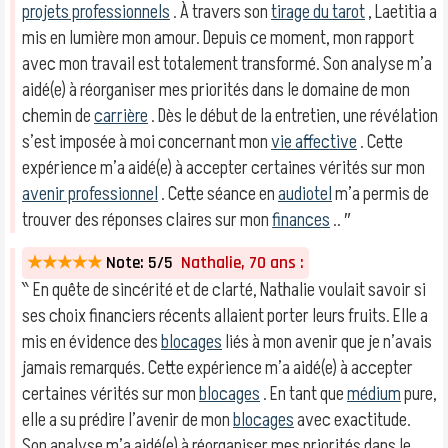
projets professionnels
. À travers son
tirage du tarot
, Laetitia a
mis en lumière mon amour. Depuis ce moment, mon rapport
avec mon travail est totalement transformé. Son analyse m’a
aidé(e) à réorganiser mes priorités dans le domaine de mon
chemin de
carrière
. Dès le début de la entretien, une révélation
s’est imposée à moi concernant mon
vie affective
. Cette
expérience m’a aidé(e) à accepter certaines vérités sur mon
avenir professionnel
. Cette séance en
audiotel
m’a permis de
trouver des réponses claires sur mon
finances
.. ″
★★★★★
Note: 5/5
Nathalie, 70 ans :
‶ En quête de sincérité et de clarté, Nathalie voulait savoir si
ses choix financiers récents allaient porter leurs fruits. Elle a
mis en évidence des
blocages
liés à mon avenir que je n’avais
jamais remarqués. Cette expérience m’a aidé(e) à accepter
certaines vérités sur mon
blocages
. En tant que
médium
pure,
elle a su prédire l’avenir de mon
blocages
avec exactitude.
Son analyse m’a aidé(e) à réorganiser mes priorités dans le