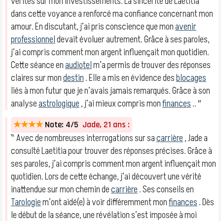
vérités sur mon investissements. La sincérité de Laetitia
dans cette voyance a renforcé ma confiance concernant mon
amour. En discutant, j’ai pris conscience que mon
avenir
professionnel
devait évoluer autrement. Grâce à ses paroles,
j’ai compris comment mon argent influençait mon quotidien.
Cette séance en
audiotel
m’a permis de trouver des réponses
claires sur mon
destin
. Elle a mis en évidence des
blocages
liés à mon futur que je n’avais jamais remarqués. Grâce à son
analyse
astrologique
, j’ai mieux compris mon
finances
.. ″
★★★★
Note: 4/5
Jade, 21 ans :
‶ Avec de nombreuses interrogations sur sa
carrière
, Jade a
consulté Laetitia pour trouver des réponses précises. Grâce à
ses paroles, j’ai compris comment mon argent influençait mon
quotidien. Lors de cette échange, j’ai découvert une vérité
inattendue sur mon chemin de
carrière
. Ses conseils en
Tarologie
m’ont aidé(e) à voir différemment mon
finances
. Dès
le début de la séance, une révélation s’est imposée à moi