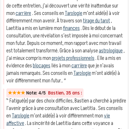
de cette entretien, j’ai découvert une vérité inattendue sur
mon
carrière
. Ses conseils en
Tarologie
m’ont aidé(e) à voir
différemment mon avenir. À travers son
tirage du tarot
,
Laetitia a mis en lumière mon
finances
. Dès le début de la
consultation, une révélation s’est imposée à moi concernant
mon futur. Depuis ce moment, mon rapport avec mon travail
est totalement transformé. Grâce à son analyse
astrologique
,
j’ai mieux compris mon
projets professionnels
. Elle a mis en
évidence des
blocages
liés à mon
carrière
que je n’avais
jamais remarqués. Ses conseils en
Tarologie
m’ont aidé(e) à
voir différemment mon futur.. ″
★★★★
Note: 4/5
Bastien, 35 ans :
‶ Fatigué(e) par des choix difficiles, Bastien a cherché à prédire
l’avenir grâce à une consultation avec Laetitia . Ses conseils
en
Tarologie
m’ont aidé(e) à voir différemment mon
vie
affective
. La sincérité de Laetitia dans cette voyance a