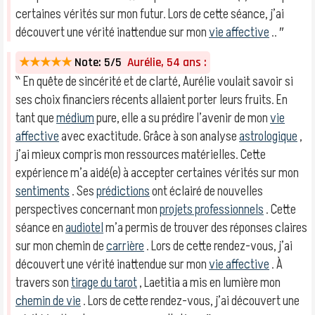
certaines vérités sur mon futur. Lors de cette séance, j’ai
découvert une vérité inattendue sur mon
vie affective
.. ″
★★★★★
Note: 5/5
Aurélie, 54 ans :
‶ En quête de sincérité et de clarté, Aurélie voulait savoir si
ses choix financiers récents allaient porter leurs fruits. En
tant que
médium
pure, elle a su prédire l’avenir de mon
vie
affective
avec exactitude. Grâce à son analyse
astrologique
,
j’ai mieux compris mon ressources matérielles. Cette
expérience m’a aidé(e) à accepter certaines vérités sur mon
sentiments
. Ses
prédictions
ont éclairé de nouvelles
perspectives concernant mon
projets professionnels
. Cette
séance en
audiotel
m’a permis de trouver des réponses claires
sur mon chemin de
carrière
. Lors de cette rendez-vous, j’ai
découvert une vérité inattendue sur mon
vie affective
. À
travers son
tirage du tarot
, Laetitia a mis en lumière mon
chemin de vie
. Lors de cette rendez-vous, j’ai découvert une