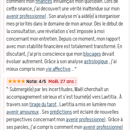
comment mon
finances
influençait mon quotidien. Lors de
cette séance, j’ai découvert une vérité inattendue sur mon
avenir professionnel
. Son analyse m’a aidé(e) à réorganiser
mes priorités dans le domaine de mon amour. Dès le début de
la consultation, une révélation s’est imposée à moi
concernant mon entretien. Depuis ce moment, mon rapport
avec mon stabilité financière est totalement transformé. En
discutant, j’ai pris conscience que mon
blocages
devait
évoluer autrement. Grâce à son analyse
astrologique
, j’ai
mieux compris mon
vie affective
.. ″
★★★★
Note: 4/5
Maël, 27 ans :
‶ Submergé(e) par les incertitudes, Maël cherchait un
accompagnement sérieux et s’est tourné(e) vers Laetitia . À
travers son
tirage du tarot
, Laetitia a mis en lumière mon
avenir amoureux
. Ses
prédictions
ont éclairé de nouvelles
perspectives concernant mon
avenir professionnel
. Grâce à
ses paroles, j’ai compris comment mon
avenir professionnel