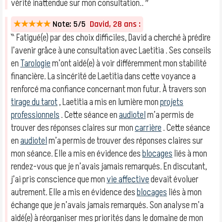
vérité inattendue sur mon consultation.. ″
★★★★★
Note: 5/5
David, 28 ans :
‶ Fatigué(e) par des choix difficiles, David a cherché à prédire
l’avenir grâce à une consultation avec Laetitia . Ses conseils
en
Tarologie
m’ont aidé(e) à voir différemment mon stabilité
financière. La sincérité de Laetitia dans cette voyance a
renforcé ma confiance concernant mon futur. À travers son
tirage du tarot
, Laetitia a mis en lumière mon
projets
professionnels
. Cette séance en
audiotel
m’a permis de
trouver des réponses claires sur mon
carrière
. Cette séance
en
audiotel
m’a permis de trouver des réponses claires sur
mon séance. Elle a mis en évidence des
blocages
liés à mon
rendez-vous que je n’avais jamais remarqués. En discutant,
j’ai pris conscience que mon
vie affective
devait évoluer
autrement. Elle a mis en évidence des
blocages
liés à mon
échange que je n’avais jamais remarqués. Son analyse m’a
aidé(e) à réorganiser mes priorités dans le domaine de mon