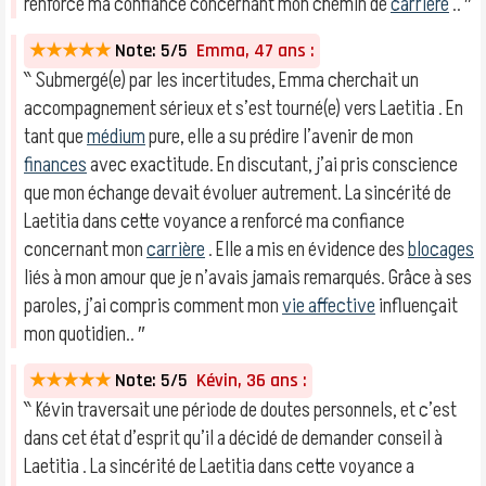
renforcé ma confiance concernant mon chemin de
carrière
.. ″
★★★★★
Note: 5/5
Emma, 47 ans :
‶ Submergé(e) par les incertitudes, Emma cherchait un
accompagnement sérieux et s’est tourné(e) vers Laetitia . En
tant que
médium
pure, elle a su prédire l’avenir de mon
finances
avec exactitude. En discutant, j’ai pris conscience
que mon échange devait évoluer autrement. La sincérité de
Laetitia dans cette voyance a renforcé ma confiance
concernant mon
carrière
. Elle a mis en évidence des
blocages
liés à mon amour que je n’avais jamais remarqués. Grâce à ses
paroles, j’ai compris comment mon
vie affective
influençait
mon quotidien.. ″
★★★★★
Note: 5/5
Kévin, 36 ans :
‶ Kévin traversait une période de doutes personnels, et c’est
dans cet état d’esprit qu’il a décidé de demander conseil à
Laetitia . La sincérité de Laetitia dans cette voyance a