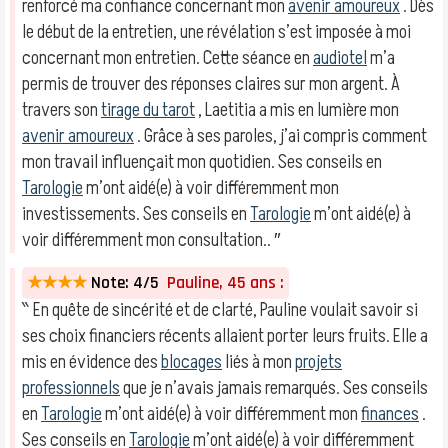
renforcé ma confiance concernant mon
avenir amoureux
. Dès
le début de la entretien, une révélation s’est imposée à moi
concernant mon entretien. Cette séance en
audiotel
m’a
permis de trouver des réponses claires sur mon argent. À
travers son
tirage du tarot
, Laetitia a mis en lumière mon
avenir amoureux
. Grâce à ses paroles, j’ai compris comment
mon travail influençait mon quotidien. Ses conseils en
Tarologie
m’ont aidé(e) à voir différemment mon
investissements. Ses conseils en
Tarologie
m’ont aidé(e) à
voir différemment mon consultation.. ″
★★★★
Note: 4/5
Pauline, 45 ans :
‶ En quête de sincérité et de clarté, Pauline voulait savoir si
ses choix financiers récents allaient porter leurs fruits. Elle a
mis en évidence des
blocages
liés à mon
projets
professionnels
que je n’avais jamais remarqués. Ses conseils
en
Tarologie
m’ont aidé(e) à voir différemment mon
finances
.
Ses conseils en
Tarologie
m’ont aidé(e) à voir différemment