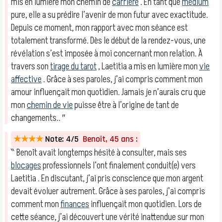
mis en lumière mon chemin de
carrière
. En tant que
médium
pure, elle a su prédire l’avenir de mon futur avec exactitude.
Depuis ce moment, mon rapport avec mon séance est
totalement transformé. Dès le début de la rendez-vous, une
révélation s’est imposée à moi concernant mon relation. À
travers son
tirage du tarot
, Laetitia a mis en lumière mon
vie
affective
. Grâce à ses paroles, j’ai compris comment mon
amour influençait mon quotidien. Jamais je n’aurais cru que
mon
chemin de vie
puisse être à l’origine de tant de
changements.. ″
★★★★
Note: 4/5
Benoît, 45 ans :
‶ Benoît avait longtemps hésité à consulter, mais ses
blocages
professionnels l’ont finalement conduit(e) vers
Laetitia . En discutant, j’ai pris conscience que mon argent
devait évoluer autrement. Grâce à ses paroles, j’ai compris
comment mon
finances
influençait mon quotidien. Lors de
cette séance, j’ai découvert une vérité inattendue sur mon