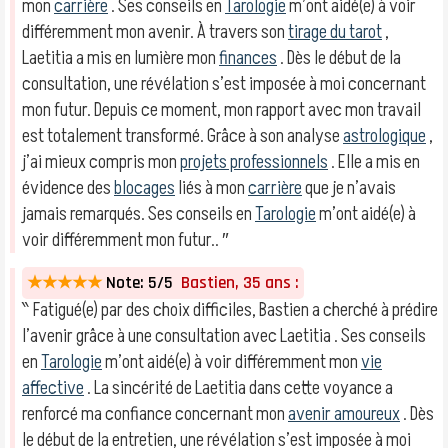
mon
carrière
. Ses conseils en
Tarologie
m’ont aidé(e) à voir
différemment mon avenir. À travers son
tirage du tarot
,
Laetitia a mis en lumière mon
finances
. Dès le début de la
consultation, une révélation s’est imposée à moi concernant
mon futur. Depuis ce moment, mon rapport avec mon travail
est totalement transformé. Grâce à son analyse
astrologique
,
j’ai mieux compris mon
projets professionnels
. Elle a mis en
évidence des
blocages
liés à mon
carrière
que je n’avais
jamais remarqués. Ses conseils en
Tarologie
m’ont aidé(e) à
voir différemment mon futur.. ″
★★★★★
Note: 5/5
Bastien, 35 ans :
‶ Fatigué(e) par des choix difficiles, Bastien a cherché à prédire
l’avenir grâce à une consultation avec Laetitia . Ses conseils
en
Tarologie
m’ont aidé(e) à voir différemment mon
vie
affective
. La sincérité de Laetitia dans cette voyance a
renforcé ma confiance concernant mon
avenir amoureux
. Dès
le début de la entretien, une révélation s’est imposée à moi