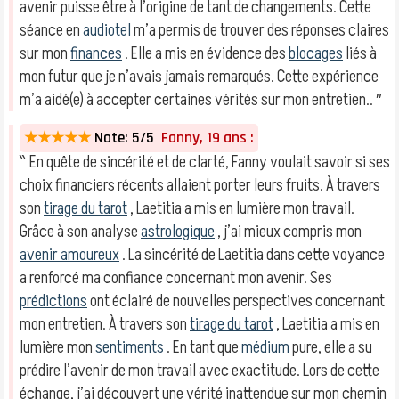
avenir puisse être à l’origine de tant de changements. Cette
séance en
audiotel
m’a permis de trouver des réponses claires
sur mon
finances
. Elle a mis en évidence des
blocages
liés à
mon futur que je n’avais jamais remarqués. Cette expérience
m’a aidé(e) à accepter certaines vérités sur mon entretien.. ″
★★★★★
Note: 5/5
Fanny, 19 ans :
‶ En quête de sincérité et de clarté, Fanny voulait savoir si ses
choix financiers récents allaient porter leurs fruits. À travers
son
tirage du tarot
, Laetitia a mis en lumière mon travail.
Grâce à son analyse
astrologique
, j’ai mieux compris mon
avenir amoureux
. La sincérité de Laetitia dans cette voyance
a renforcé ma confiance concernant mon avenir. Ses
prédictions
ont éclairé de nouvelles perspectives concernant
mon entretien. À travers son
tirage du tarot
, Laetitia a mis en
lumière mon
sentiments
. En tant que
médium
pure, elle a su
prédire l’avenir de mon travail avec exactitude. Lors de cette
échange, j’ai découvert une vérité inattendue sur mon chemin