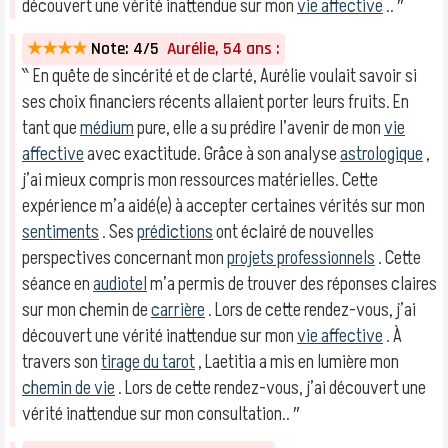
découvert une vérité inattendue sur mon
vie affective
.. ″
★★★★
Note: 4/5
Aurélie, 54 ans :
‶ En quête de sincérité et de clarté, Aurélie voulait savoir si
ses choix financiers récents allaient porter leurs fruits. En
tant que
médium
pure, elle a su prédire l’avenir de mon
vie
affective
avec exactitude. Grâce à son analyse
astrologique
,
j’ai mieux compris mon ressources matérielles. Cette
expérience m’a aidé(e) à accepter certaines vérités sur mon
sentiments
. Ses
prédictions
ont éclairé de nouvelles
perspectives concernant mon
projets professionnels
. Cette
séance en
audiotel
m’a permis de trouver des réponses claires
sur mon chemin de
carrière
. Lors de cette rendez-vous, j’ai
découvert une vérité inattendue sur mon
vie affective
. À
travers son
tirage du tarot
, Laetitia a mis en lumière mon
chemin de vie
. Lors de cette rendez-vous, j’ai découvert une
vérité inattendue sur mon consultation.. ″