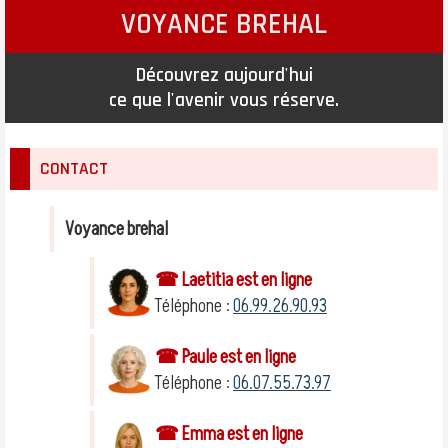
VOYANCE BREHAL
Découvrez aujourd'hui
ce que l'avenir vous réserve.
CONTACT
Voyance brehal
☎ Laetitia est en ligne
Téléphone :
06.99.26.90.93
☎ Paule est en ligne
Téléphone :
06.07.55.73.97
☎ Emma est en ligne