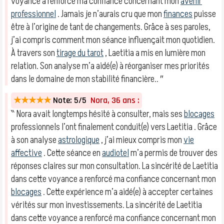
voyance a renforcé ma confiance concernant mon
avenir
professionnel
. Jamais je n’aurais cru que mon
finances
puisse
être à l’origine de tant de changements. Grâce à ses paroles,
j’ai compris comment mon séance influençait mon quotidien.
À travers son
tirage du tarot
, Laetitia a mis en lumière mon
relation. Son analyse m’a aidé(e) à réorganiser mes priorités
dans le domaine de mon stabilité financière.. ″
★★★★★
Note: 5/5
Nora, 36 ans :
‶ Nora avait longtemps hésité à consulter, mais ses
blocages
professionnels l’ont finalement conduit(e) vers Laetitia . Grâce
à son analyse
astrologique
, j’ai mieux compris mon
vie
affective
. Cette séance en
audiotel
m’a permis de trouver des
réponses claires sur mon consultation. La sincérité de Laetitia
dans cette voyance a renforcé ma confiance concernant mon
blocages
. Cette expérience m’a aidé(e) à accepter certaines
vérités sur mon investissements. La sincérité de Laetitia
dans cette voyance a renforcé ma confiance concernant mon