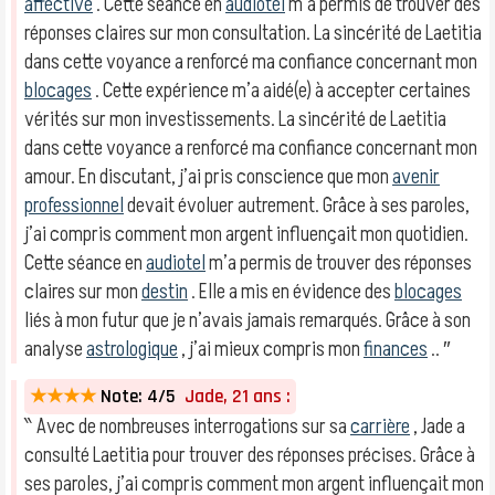
affective
. Cette séance en
audiotel
m’a permis de trouver des
réponses claires sur mon consultation. La sincérité de Laetitia
dans cette voyance a renforcé ma confiance concernant mon
blocages
. Cette expérience m’a aidé(e) à accepter certaines
vérités sur mon investissements. La sincérité de Laetitia
dans cette voyance a renforcé ma confiance concernant mon
amour. En discutant, j’ai pris conscience que mon
avenir
professionnel
devait évoluer autrement. Grâce à ses paroles,
j’ai compris comment mon argent influençait mon quotidien.
Cette séance en
audiotel
m’a permis de trouver des réponses
claires sur mon
destin
. Elle a mis en évidence des
blocages
liés à mon futur que je n’avais jamais remarqués. Grâce à son
analyse
astrologique
, j’ai mieux compris mon
finances
.. ″
★★★★
Note: 4/5
Jade, 21 ans :
‶ Avec de nombreuses interrogations sur sa
carrière
, Jade a
consulté Laetitia pour trouver des réponses précises. Grâce à
ses paroles, j’ai compris comment mon argent influençait mon