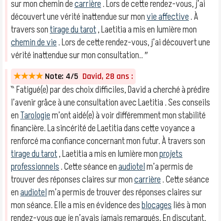
sur mon chemin de
carrière
. Lors de cette rendez-vous, j’ai
découvert une vérité inattendue sur mon
vie affective
. À
travers son
tirage du tarot
, Laetitia a mis en lumière mon
chemin de vie
. Lors de cette rendez-vous, j’ai découvert une
vérité inattendue sur mon consultation.. ″
★★★★
Note: 4/5
David, 28 ans :
‶ Fatigué(e) par des choix difficiles, David a cherché à prédire
l’avenir grâce à une consultation avec Laetitia . Ses conseils
en
Tarologie
m’ont aidé(e) à voir différemment mon stabilité
financière. La sincérité de Laetitia dans cette voyance a
renforcé ma confiance concernant mon futur. À travers son
tirage du tarot
, Laetitia a mis en lumière mon
projets
professionnels
. Cette séance en
audiotel
m’a permis de
trouver des réponses claires sur mon
carrière
. Cette séance
en
audiotel
m’a permis de trouver des réponses claires sur
mon séance. Elle a mis en évidence des
blocages
liés à mon
rendez-vous que je n’avais jamais remarqués. En discutant,