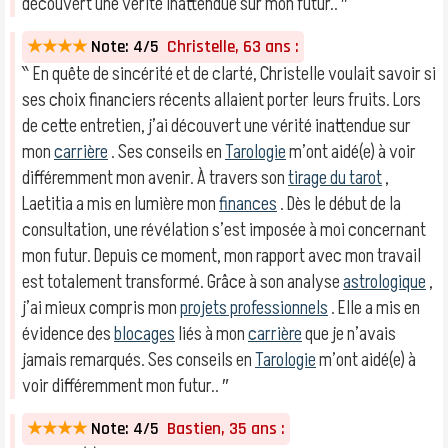
découvert une vérité inattendue sur mon futur.. ″
★★★★
Note: 4/5
Christelle, 63 ans :
‶ En quête de sincérité et de clarté, Christelle voulait savoir si
ses choix financiers récents allaient porter leurs fruits. Lors
de cette entretien, j’ai découvert une vérité inattendue sur
mon
carrière
. Ses conseils en
Tarologie
m’ont aidé(e) à voir
différemment mon avenir. À travers son
tirage du tarot
,
Laetitia a mis en lumière mon
finances
. Dès le début de la
consultation, une révélation s’est imposée à moi concernant
mon futur. Depuis ce moment, mon rapport avec mon travail
est totalement transformé. Grâce à son analyse
astrologique
,
j’ai mieux compris mon
projets professionnels
. Elle a mis en
évidence des
blocages
liés à mon
carrière
que je n’avais
jamais remarqués. Ses conseils en
Tarologie
m’ont aidé(e) à
voir différemment mon futur.. ″
★★★★
Note: 4/5
Bastien, 35 ans :