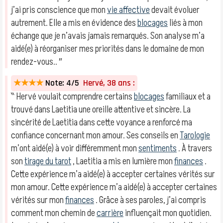
j’ai pris conscience que mon
vie affective
devait évoluer
autrement. Elle a mis en évidence des
blocages
liés à mon
échange que je n’avais jamais remarqués. Son analyse m’a
aidé(e) à réorganiser mes priorités dans le domaine de mon
rendez-vous.. ″
★★★★
Note: 4/5
Hervé, 38 ans :
‶ Hervé voulait comprendre certains
blocages
familiaux et a
trouvé dans Laetitia une oreille attentive et sincère. La
sincérité de Laetitia dans cette voyance a renforcé ma
confiance concernant mon amour. Ses conseils en
Tarologie
m’ont aidé(e) à voir différemment mon
sentiments
. À travers
son
tirage du tarot
, Laetitia a mis en lumière mon
finances
.
Cette expérience m’a aidé(e) à accepter certaines vérités sur
mon amour. Cette expérience m’a aidé(e) à accepter certaines
vérités sur mon
finances
. Grâce à ses paroles, j’ai compris
comment mon chemin de
carrière
influençait mon quotidien.