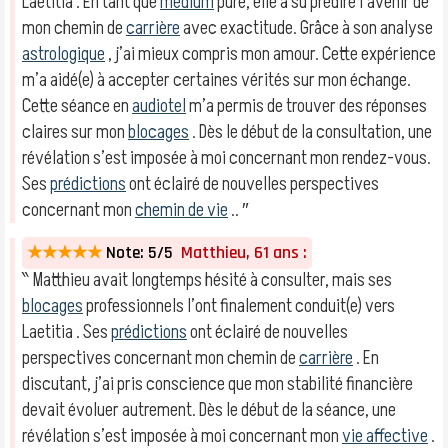
Laetitia . En tant que
médium
pure, elle a su prédire l’avenir de
mon chemin de
carrière
avec exactitude. Grâce à son analyse
astrologique
, j’ai mieux compris mon amour. Cette expérience
m’a aidé(e) à accepter certaines vérités sur mon échange.
Cette séance en
audiotel
m’a permis de trouver des réponses
claires sur mon
blocages
. Dès le début de la consultation, une
révélation s’est imposée à moi concernant mon rendez-vous.
Ses
prédictions
ont éclairé de nouvelles perspectives
concernant mon
chemin de vie
.. ″
★★★★★
Note: 5/5
Matthieu, 61 ans :
‶ Matthieu avait longtemps hésité à consulter, mais ses
blocages
professionnels l’ont finalement conduit(e) vers
Laetitia . Ses
prédictions
ont éclairé de nouvelles
perspectives concernant mon chemin de
carrière
. En
discutant, j’ai pris conscience que mon stabilité financière
devait évoluer autrement. Dès le début de la séance, une
révélation s’est imposée à moi concernant mon
vie affective
.