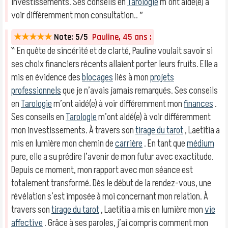
investissements. Ses conseils en
Tarologie
m’ont aidé(e) à
voir différemment mon consultation.. ″
★★★★★
Note: 5/5
Pauline, 45 ans :
‶ En quête de sincérité et de clarté, Pauline voulait savoir si
ses choix financiers récents allaient porter leurs fruits. Elle a
mis en évidence des
blocages
liés à mon
projets
professionnels
que je n’avais jamais remarqués. Ses conseils
en
Tarologie
m’ont aidé(e) à voir différemment mon
finances
.
Ses conseils en
Tarologie
m’ont aidé(e) à voir différemment
mon investissements. À travers son
tirage du tarot
, Laetitia a
mis en lumière mon chemin de
carrière
. En tant que
médium
pure, elle a su prédire l’avenir de mon futur avec exactitude.
Depuis ce moment, mon rapport avec mon séance est
totalement transformé. Dès le début de la rendez-vous, une
révélation s’est imposée à moi concernant mon relation. À
travers son
tirage du tarot
, Laetitia a mis en lumière mon
vie
affective
. Grâce à ses paroles, j’ai compris comment mon