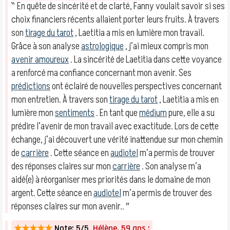
‶ En quête de sincérité et de clarté, Fanny voulait savoir si ses
choix financiers récents allaient porter leurs fruits. À travers
son
tirage du tarot
, Laetitia a mis en lumière mon travail.
Grâce à son analyse
astrologique
, j’ai mieux compris mon
avenir amoureux
. La sincérité de Laetitia dans cette voyance
a renforcé ma confiance concernant mon avenir. Ses
prédictions
ont éclairé de nouvelles perspectives concernant
mon entretien. À travers son
tirage du tarot
, Laetitia a mis en
lumière mon
sentiments
. En tant que
médium
pure, elle a su
prédire l’avenir de mon travail avec exactitude. Lors de cette
échange, j’ai découvert une vérité inattendue sur mon chemin
de
carrière
. Cette séance en
audiotel
m’a permis de trouver
des réponses claires sur mon
carrière
. Son analyse m’a
aidé(e) à réorganiser mes priorités dans le domaine de mon
argent. Cette séance en
audiotel
m’a permis de trouver des
réponses claires sur mon avenir.. ″
★★★★★
Note: 5/5
Hélène, 59 ans :