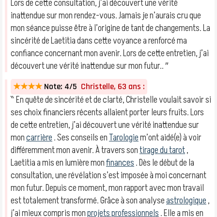
Lors de cette consultation, j’ai découvert une vérité
inattendue sur mon rendez-vous. Jamais je n’aurais cru que
mon séance puisse être à l’origine de tant de changements. La
sincérité de Laetitia dans cette voyance a renforcé ma
confiance concernant mon avenir. Lors de cette entretien, j’ai
découvert une vérité inattendue sur mon futur.. ″
★★★★
Note: 4/5
Christelle, 63 ans :
‶ En quête de sincérité et de clarté, Christelle voulait savoir si
ses choix financiers récents allaient porter leurs fruits. Lors
de cette entretien, j’ai découvert une vérité inattendue sur
mon
carrière
. Ses conseils en
Tarologie
m’ont aidé(e) à voir
différemment mon avenir. À travers son
tirage du tarot
,
Laetitia a mis en lumière mon
finances
. Dès le début de la
consultation, une révélation s’est imposée à moi concernant
mon futur. Depuis ce moment, mon rapport avec mon travail
est totalement transformé. Grâce à son analyse
astrologique
,
j’ai mieux compris mon
projets professionnels
. Elle a mis en