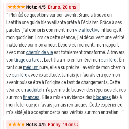
★★★★
Note: 4/5
Bruno, 28 ans :
‶ Plein(e) de questions sur son avenir, Bruno a trouvé en
Laetitia une guide bienveillante prête à l’éclairer. Grâce à ses
paroles, j’ai compris comment mon
vie affective
influençait
mon quotidien. Lors de cette séance, j’ai découvert une vérité
inattendue sur mon amour. Depuis ce moment, mon rapport
avec mon
chemin de vie
est totalement transformé. À travers
son
tirage du tarot
, Laetitia a mis en lumière mon
carrière
. En
tant que
médium
pure, elle a su prédire l’avenir de mon chemin
de
carrière
avec exactitude. Jamais je n’aurais cru que mon
avenir puisse être à l’origine de tant de changements. Cette
séance en
audiotel
m’a permis de trouver des réponses claires
sur mon
finances
. Elle a mis en évidence des
blocages
liés à
mon futur que je n’avais jamais remarqués. Cette expérience
m’a aidé(e) à accepter certaines vérités sur mon entretien.. ″
★★★★
Note: 4/5
Fanny, 19 ans :