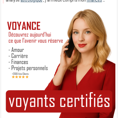
analyse
astrologique
, j’ai mieux compris mon
finances
.. ″