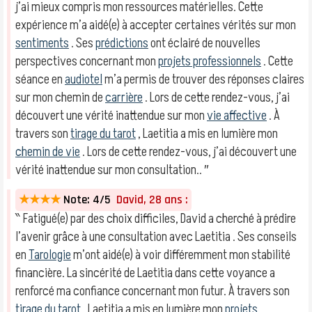
j’ai mieux compris mon ressources matérielles. Cette
expérience m’a aidé(e) à accepter certaines vérités sur mon
sentiments
. Ses
prédictions
ont éclairé de nouvelles
perspectives concernant mon
projets professionnels
. Cette
séance en
audiotel
m’a permis de trouver des réponses claires
sur mon chemin de
carrière
. Lors de cette rendez-vous, j’ai
découvert une vérité inattendue sur mon
vie affective
. À
travers son
tirage du tarot
, Laetitia a mis en lumière mon
chemin de vie
. Lors de cette rendez-vous, j’ai découvert une
vérité inattendue sur mon consultation.. ″
★★★★
Note: 4/5
David, 28 ans :
‶ Fatigué(e) par des choix difficiles, David a cherché à prédire
l’avenir grâce à une consultation avec Laetitia . Ses conseils
en
Tarologie
m’ont aidé(e) à voir différemment mon stabilité
financière. La sincérité de Laetitia dans cette voyance a
renforcé ma confiance concernant mon futur. À travers son
tirage du tarot
, Laetitia a mis en lumière mon
projets