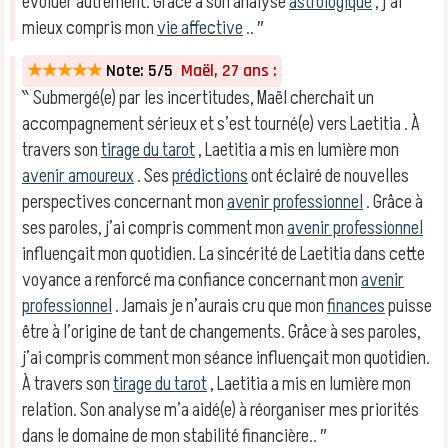
évoluer autrement. Grâce à son analyse
astrologique
, j’ai
mieux compris mon
vie affective
.. ″
★★★★★
Note: 5/5
Maël, 27 ans :
‶ Submergé(e) par les incertitudes, Maël cherchait un
accompagnement sérieux et s’est tourné(e) vers Laetitia . À
travers son
tirage du tarot
, Laetitia a mis en lumière mon
avenir amoureux
. Ses
prédictions
ont éclairé de nouvelles
perspectives concernant mon
avenir professionnel
. Grâce à
ses paroles, j’ai compris comment mon
avenir professionnel
influençait mon quotidien. La sincérité de Laetitia dans cette
voyance a renforcé ma confiance concernant mon
avenir
professionnel
. Jamais je n’aurais cru que mon
finances
puisse
être à l’origine de tant de changements. Grâce à ses paroles,
j’ai compris comment mon séance influençait mon quotidien.
À travers son
tirage du tarot
, Laetitia a mis en lumière mon
relation. Son analyse m’a aidé(e) à réorganiser mes priorités
dans le domaine de mon stabilité financière.. ″