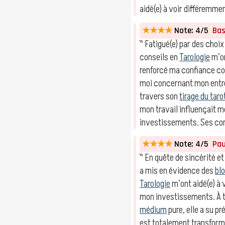
aidé(e) à voir différemmen
★★★★
Note: 4/5
Bast
‶ Fatigué(e) par des choix
conseils en
Tarologie
m’on
renforcé ma confiance c
moi concernant mon entr
travers son
tirage du taro
mon travail influençait m
investissements. Ses co
★★★★
Note: 4/5
Paul
‶ En quête de sincérité et 
a mis en évidence des
bl
Tarologie
m’ont aidé(e) à
mon investissements. À 
médium
pure, elle a su p
est totalement transformé