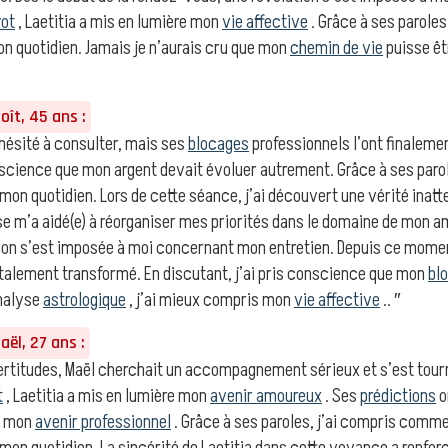
rot
, Laetitia a mis en lumière mon
vie affective
. Grâce à ses parole
n quotidien. Jamais je n’aurais cru que mon
chemin de vie
puisse êtr
ît, 45 ans :
hésité à consulter, mais ses
blocages
professionnels l’ont finalemen
onscience que mon argent devait évoluer autrement. Grâce à ses par
 mon quotidien. Lors de cette séance, j’ai découvert une vérité ina
e m’a aidé(e) à réorganiser mes priorités dans le domaine de mon am
tion s’est imposée à moi concernant mon entretien. Depuis ce mom
totalement transformé. En discutant, j’ai pris conscience que mon
bl
analyse
astrologique
, j’ai mieux compris mon
vie affective
.. ″
ël, 27 ans :
ertitudes, Maël cherchait un accompagnement sérieux et s’est tourné
t
, Laetitia a mis en lumière mon
avenir amoureux
. Ses
prédictions
o
t mon
avenir professionnel
. Grâce à ses paroles, j’ai compris com