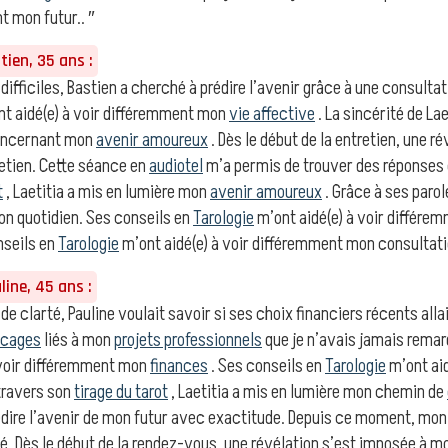
t mon futur.. ″
ien, 35 ans :
 difficiles, Bastien a cherché à prédire l’avenir grâce à une consultat
t aidé(e) à voir différemment mon
vie affective
. La sincérité de La
oncernant mon
avenir amoureux
. Dès le début de la entretien, une r
etien. Cette séance en
audiotel
m’a permis de trouver des réponses 
t
, Laetitia a mis en lumière mon
avenir amoureux
. Grâce à ses paro
on quotidien. Ses conseils en
Tarologie
m’ont aidé(e) à voir différe
nseils en
Tarologie
m’ont aidé(e) à voir différemment mon consultatio
ine, 45 ans :
de clarté, Pauline voulait savoir si ses choix financiers récents allai
ocages
liés à mon
projets professionnels
que je n’avais jamais remar
 voir différemment mon
finances
. Ses conseils en
Tarologie
m’ont aid
travers son
tirage du tarot
, Laetitia a mis en lumière mon chemin de
rédire l’avenir de mon futur avec exactitude. Depuis ce moment, m
. Dès le début de la rendez-vous, une révélation s’est imposée à m