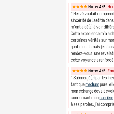
★★★★
Note: 4/5
Herv
‶ Hervé voulait comprend
sincérité de Laetitia da
m’ont aidé(e) à voir dif
Cette expérience m’a aidé
certaines vérités sur mo
quotidien. Jamais je n’au
rendez-vous, une révélati
cette voyance a renforc
★★★★
Note: 4/5
Emm
‶ Submergé(e) par les inc
tant que
médium
pure, ell
mon échange devait évolu
concernant mon
carrière
à ses paroles, j’ai comp