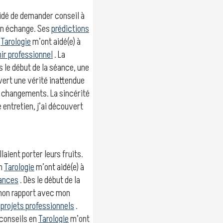
écidé de demander conseil à
mon échange. Ses
prédictions
n
Tarologie
m’ont aidé(e) à
ir professionnel
. La
 le début de la séance, une
vert une vérité inattendue
e changements. La sincérité
entretien, j’ai découvert
laient porter leurs fruits.
en
Tarologie
m’ont aidé(e) à
nances
. Dès le début de la
 mon rapport avec mon
n
projets professionnels
.
 conseils en
Tarologie
m’ont