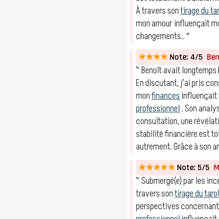
À travers son
tirage du ta
mon amour influençait mo
changements.. ″
★★★★
Note: 4/5
Beno
‶ Benoît avait longtemps 
En discutant, j’ai pris c
mon
finances
influençait
professionnel
. Son analys
consultation, une révéla
stabilité financière est 
autrement. Grâce à son 
★★★★★
Note: 5/5
Ma
‶ Submergé(e) par les inc
travers son
tirage du taro
perspectives concernan