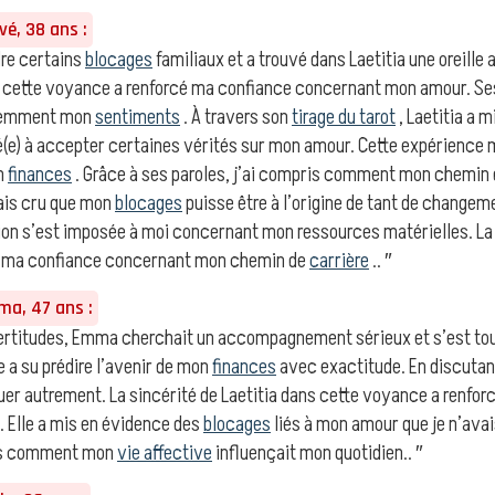
é, 38 ans :
re certains
blocages
familiaux et a trouvé dans Laetitia une oreille 
ns cette voyance a renforcé ma confiance concernant mon amour. Se
féremment mon
sentiments
. À travers son
tirage du tarot
, Laetitia a 
(e) à accepter certaines vérités sur mon amour. Cette expérience m
n
finances
. Grâce à ses paroles, j’ai compris comment mon chemin
rais cru que mon
blocages
puisse être à l’origine de tant de changeme
on s’est imposée à moi concernant mon ressources matérielles. La 
é ma confiance concernant mon chemin de
carrière
.. ″
a, 47 ans :
ertitudes, Emma cherchait un accompagnement sérieux et s’est tourn
e a su prédire l’avenir de mon
finances
avec exactitude. En discutant
er autrement. La sincérité de Laetitia dans cette voyance a renfor
. Elle a mis en évidence des
blocages
liés à mon amour que je n’ava
ris comment mon
vie affective
influençait mon quotidien.. ″