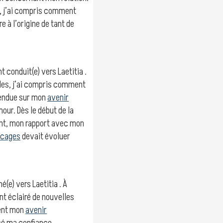
s, j’ai compris comment
e à l’origine de tant de
t conduit(e) vers Laetitia .
oles, j’ai compris comment
ttendue sur mon
avenir
our. Dès le début de la
ent, mon rapport avec mon
ocages
devait évoluer
(e) vers Laetitia . À
nt éclairé de nouvelles
ment mon
avenir