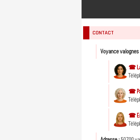
CONTACT
Voyance valognes
☎ Lae
Télép
☎ Pau
Télép
☎ Em
Télép
Adresse :
50700 va