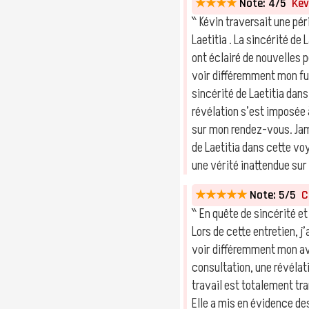
★★★★
Note: 4/5
Kévi
‶ Kévin traversait une pér
Laetitia . La sincérité 
ont éclairé de nouvelles
voir différemment mon fu
sincérité de Laetitia dan
révélation s’est imposée 
sur mon rendez-vous. Jama
de Laetitia dans cette vo
une vérité inattendue sur 
★★★★★
Note: 5/5
Ch
‶ En quête de sincérité et 
Lors de cette entretien, 
voir différemment mon av
consultation, une révéla
travail est totalement t
Elle a mis en évidence d