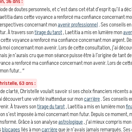
n, 36 ans :
iode de doutes personnels, et c’est dans cet état d’esprit qu’il a d
de Laetitia dans cette voyance a renforcé ma confiance concernant 
 perspectives concernant mon
avenir professionnel
. Ses conseils e
tur. À travers son
tirage du tarot
, Laetitia a mis en lumière mon
aven
s cette voyance a renforcé ma confiance concernant mon argent. Dès
à moi concernant mon avenir. Lors de cette consultation, j’ai décou
is je n’aurais cru que mon séance puisse être à l’origine de tant d
yance a renforcé ma confiance concernant mon avenir. Lors de cette 
mon futur.. ″
ristelle, 63 ans :
de clarté, Christelle voulait savoir si ses choix financiers récents al
j’ai découvert une vérité inattendue sur mon
carrière
. Ses conseils 
enir. À travers son
tirage du tarot
, Laetitia a mis en lumière mon
fi
tion s’est imposée à moi concernant mon futur. Depuis ce moment,
ransformé. Grâce à son analyse
astrologique
, j’ai mieux compris mo
es
blocages
liés à mon
carrière
que je n’avais jamais remarqués. Ses