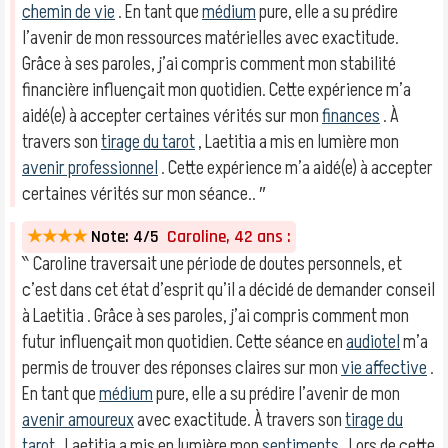
chemin de vie
. En tant que
médium
pure, elle a su prédire
l’avenir de mon ressources matérielles avec exactitude.
Grâce à ses paroles, j’ai compris comment mon stabilité
financière influençait mon quotidien. Cette expérience m’a
aidé(e) à accepter certaines vérités sur mon
finances
. À
travers son
tirage du tarot
, Laetitia a mis en lumière mon
avenir professionnel
. Cette expérience m’a aidé(e) à accepter
certaines vérités sur mon séance.. ″
★★★★
Note: 4/5
Caroline, 42 ans :
‶ Caroline traversait une période de doutes personnels, et
c’est dans cet état d’esprit qu’il a décidé de demander conseil
à Laetitia . Grâce à ses paroles, j’ai compris comment mon
futur influençait mon quotidien. Cette séance en
audiotel
m’a
permis de trouver des réponses claires sur mon
vie affective
.
En tant que
médium
pure, elle a su prédire l’avenir de mon
avenir amoureux
avec exactitude. À travers son
tirage du
tarot
, Laetitia a mis en lumière mon
sentiments
. Lors de cette