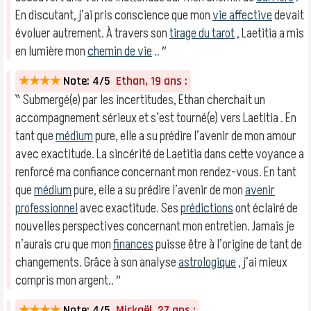
En discutant, j’ai pris conscience que mon
vie affective
devait
évoluer autrement. À travers son
tirage du tarot
, Laetitia a mis
en lumière mon
chemin de vie
.. ″
★★★★
Note: 4/5
Ethan, 19 ans :
‶ Submergé(e) par les incertitudes, Ethan cherchait un
accompagnement sérieux et s’est tourné(e) vers Laetitia . En
tant que
médium
pure, elle a su prédire l’avenir de mon amour
avec exactitude. La sincérité de Laetitia dans cette voyance a
renforcé ma confiance concernant mon rendez-vous. En tant
que
médium
pure, elle a su prédire l’avenir de mon
avenir
professionnel
avec exactitude. Ses
prédictions
ont éclairé de
nouvelles perspectives concernant mon entretien. Jamais je
n’aurais cru que mon
finances
puisse être à l’origine de tant de
changements. Grâce à son analyse
astrologique
, j’ai mieux
compris mon argent.. ″
★★★★
Note: 4/5
Mickaël, 27 ans :