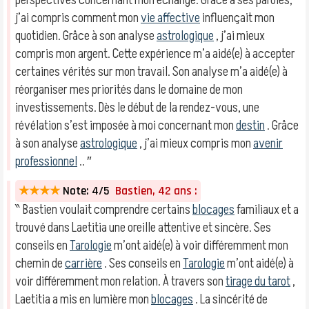
perspectives concernant mon échange. Grâce à ses paroles,
j’ai compris comment mon
vie affective
influençait mon
quotidien. Grâce à son analyse
astrologique
, j’ai mieux
compris mon argent. Cette expérience m’a aidé(e) à accepter
certaines vérités sur mon travail. Son analyse m’a aidé(e) à
réorganiser mes priorités dans le domaine de mon
investissements. Dès le début de la rendez-vous, une
révélation s’est imposée à moi concernant mon
destin
. Grâce
à son analyse
astrologique
, j’ai mieux compris mon
avenir
professionnel
.. ″
★★★★
Note: 4/5
Bastien, 42 ans :
‶ Bastien voulait comprendre certains
blocages
familiaux et a
trouvé dans Laetitia une oreille attentive et sincère. Ses
conseils en
Tarologie
m’ont aidé(e) à voir différemment mon
chemin de
carrière
. Ses conseils en
Tarologie
m’ont aidé(e) à
voir différemment mon relation. À travers son
tirage du tarot
,
Laetitia a mis en lumière mon
blocages
. La sincérité de