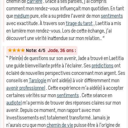
chemin de
carrière
. Grâce à ses paroles, j’ai compris
comment mon rendez-vous influençait mon quotidien. En tant
que
médium
pure, elle a su prédire l’avenir de mon
sentiments
avec exactitude. À travers son
tirage du tarot
, Laetitia a mis
en lumière mon rendez-vous. Lors de cette échange, j’ai
découvert une vérité inattendue sur mon relation.. ″
★★★★
Note: 4/5
Jade, 36 ans :
‶ Plein(e) de questions sur son avenir, Jade a trouvé en Laetitia
une guide bienveillante prête à l’éclairer. Ses
prédictions
ont
éclairé de nouvelles perspectives concernant mon argent. Ses
conseils en
Tarologie
m’ont aidé(e) à voir différemment mon
avenir professionnel
. Cette expérience m’a aidé(e) à accepter
certaines vérités sur mon
sentiments
. Cette séance en
audiotel
m’a permis de trouver des réponses claires sur mon
avenir. Depuis ce moment, mon rapport avec mon
investissements est totalement transformé. Jamais je
n’aurais cru que mon
chemin de vie
puisse être à l’origine de