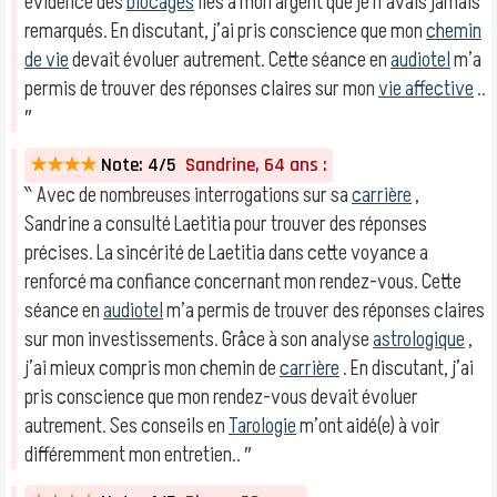
évidence des
blocages
liés à mon argent que je n’avais jamais
remarqués. En discutant, j’ai pris conscience que mon
chemin
de vie
devait évoluer autrement. Cette séance en
audiotel
m’a
permis de trouver des réponses claires sur mon
vie affective
..
″
★★★★
Note: 4/5
Sandrine, 64 ans :
‶ Avec de nombreuses interrogations sur sa
carrière
,
Sandrine a consulté Laetitia pour trouver des réponses
précises. La sincérité de Laetitia dans cette voyance a
renforcé ma confiance concernant mon rendez-vous. Cette
séance en
audiotel
m’a permis de trouver des réponses claires
sur mon investissements. Grâce à son analyse
astrologique
,
j’ai mieux compris mon chemin de
carrière
. En discutant, j’ai
pris conscience que mon rendez-vous devait évoluer
autrement. Ses conseils en
Tarologie
m’ont aidé(e) à voir
différemment mon entretien.. ″