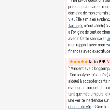
‶ Plein(e) de questions sur
pris conscience que mon
domaine de mon chemin 
vie
. Elle a mis en éviden
Tarologie
m’ont aidé(e) à
à l’origine de tant de ch
avenir. Cette séance en
a
mon rapport avec mon
ca
finances
avec exactitude.
★★★★★
Note: 5/5
Vi
‶ Vincent avait longtemp
. Son analyse m’a aidé(e)
aidé(e) à accepter certa
évoluer autrement. Jamai
tant que
médium
pure, ell
une vérité inattendue sur
chemin de vie
. Grâce à s