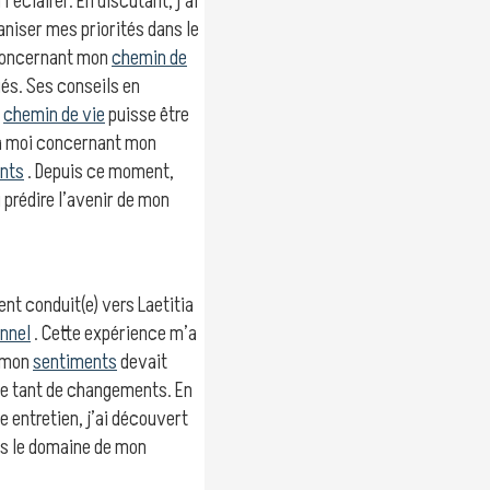
’éclairer. En discutant, j’ai
aniser mes priorités dans le
 concernant mon
chemin de
és. Ses conseils en
n
chemin de vie
puisse être
e à moi concernant mon
nts
. Depuis ce moment,
u prédire l’avenir de mon
ent conduit(e) vers Laetitia
onnel
. Cette expérience m’a
e mon
sentiments
devait
 de tant de changements. En
e entretien, j’ai découvert
ns le domaine de mon