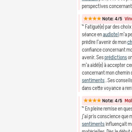
perspectives concernant 
★★★★
Note: 4/5
Vinc
‶ Fatigué(e) par des choix
séance en
audiotel
m’a pe
prédire l’avenir de mon
ch
confiance concernant m
avenir. Ses
prédictions
on
m’a aidé(e) à accepter c
concernant mon chemin 
sentiments
. Ses conseil
dans cette voyance a ren
★★★★
Note: 4/5
Malo
‶ En pleine remise en quest
j’ai pris conscience que
sentiments
influençait m
matérielles. Dès le début