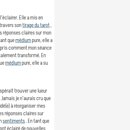
’éclairer. Elle a mis en
 travers son
tirage du tarot
,
s réponses claires sur mon
tant que
médium
pure, elle a
compris comment mon séance
talement transformé. En
que
médium
pure, elle a su
spérait trouver une lueur
Jamais je n’aurais cru que
idé(e) à réorganiser mes
es réponses claires sur
on
sentiments
. En tant que
ont éclairé de nouvelles