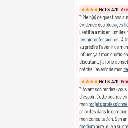
★★★★
Note: 4/5
Axel
‶ Plein(e) de questions sur
évidence des
blocages
li
Laetitia a mis en lumière
avenir professionnel
. À t
su prédire l’avenir de mo
influençait mon quotidie
discutant, j’ai pris con
prédire l’avenir de mon
de
★★★★
Note: 4/5
Émil
‶ Avant son rendez-vous a
d’espoir. Cette séance en
mon
projets professionne
priorités dans le domain
mon consultation. Son an
médium
pure, elle a su pr