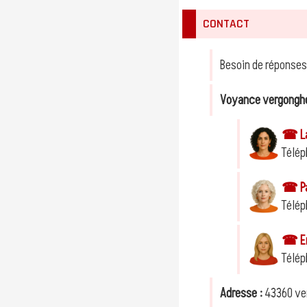
CONTACT
Besoin de réponses
Voyance vergongh
☎ Lae
Télép
☎ Pau
Télép
☎ Em
Télép
Adresse :
43360 ve