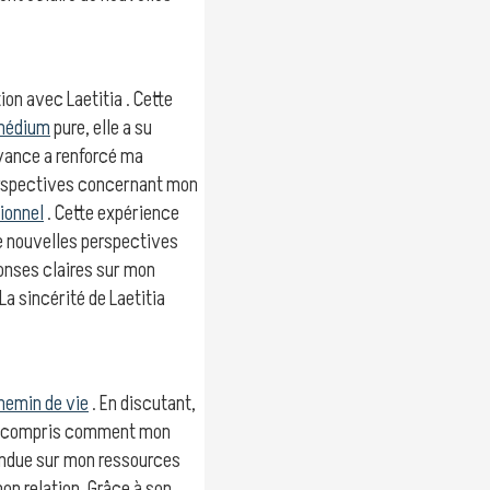
ion avec Laetitia . Cette
médium
pure, elle a su
oyance a renforcé ma
erspectives concernant mon
ionnel
. Cette expérience
e nouvelles perspectives
onses claires sur mon
 La sincérité de Laetitia
hemin de vie
. En discutant,
’ai compris comment mon
tendue sur mon ressources
on relation. Grâce à son