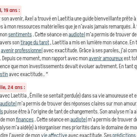
, 19 ans :
 son avenir, Axel a trouvé en Laetitia une guide bienveillante prête à l
és à mon ressources matérielles que je n’avais jamais remarqués. À
 mon
sentiments
. Cette séance en
audiotel
m’a permis de trouver de
ravers son
tirage du tarot
, Laetitia a mis en lumière mon séance. En 
n
avenir professionnel
avec exactitude. Grâce à ses paroles, j’ai 
n. Depuis ce moment, mon rapport avec mon
avenir amoureux
est to
science que mon investissements devait évoluer autrement. En tant 
stin
avec exactitude.. ″
ie, 24 ans :
vec Laetitia , Émilie se sentait perdu(e) dans sa vie amoureuse et e
audiotel
m’a permis de trouver des réponses claires sur mon amour. 
ls
puisse être à l’origine de tant de changements. Son analyse m’a a
e de mon
finances
. Cette séance en
audiotel
m’a permis de trouver d
alyse m’a aidé(e) à réorganiser mes priorités dans le domaine de m
édire l’avenir de mon
vie affective
avec exactitude. Ses
prédictions