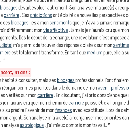
 son avenir, Rose a trouvé en Laetitia une guide bienveillante prête à l
blocages
devait évoluer autrement. Son analyse m’a aidé(e) à réorg
de
carrière
. Ses
prédictions
ont éclairé de nouvelles perspectives
ce des
blocages
liés à mon
sentiments
que je n’avais jamais remarqu
 voir différemment mon
vie affective
. Jamais je n’aurais cru que mo
angements. Dès le début de la échange, une révélation s’est imposé
udiotel
m’a permis de trouver des réponses claires sur mon
sentime
rrière
est totalement transformé. En tant que
médium
pure, elle a s
. ″
ncent, 41 ans :
s hésité à consulter, mais ses
blocages
professionnels l’ont finalem
 à réorganiser mes priorités dans le domaine de mon
avenir professi
ines vérités sur mon
carrière
. En discutant, j’ai pris conscience qu
s je n’aurais cru que mon chemin de
carrière
puisse être à l’origine
e a su prédire l’avenir de mon
finances
avec exactitude. Lors de cett
 mon argent. Son analyse m’a aidé(e) à réorganiser mes priorités da
on analyse
astrologique
, j’ai mieux compris mon travail.. ″