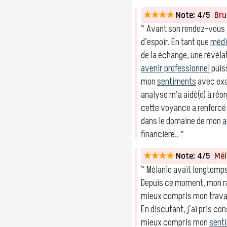
★★★★
Note: 4/5
Brun
‶ Avant son rendez-vous a
d’espoir. En tant que
méd
de la échange, une révéla
avenir professionnel
puiss
mon
sentiments
avec exa
analyse m’a aidé(e) à réo
cette voyance a renforcé
dans le domaine de mon
a
financière.. ″
★★★★
Note: 4/5
Méla
‶ Mélanie avait longtemps
Depuis ce moment, mon r
mieux compris mon travai
En discutant, j’ai pris c
mieux compris mon
sent