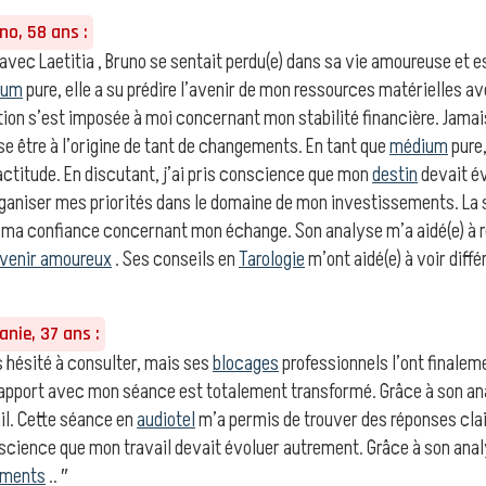
o, 58 ans :
vec Laetitia , Bruno se sentait perdu(e) dans sa vie amoureuse et e
ium
pure, elle a su prédire l’avenir de mon ressources matérielles a
tion s’est imposée à moi concernant mon stabilité financière. Jamai
e être à l’origine de tant de changements. En tant que
médium
pure,
ctitude. En discutant, j’ai pris conscience que mon
destin
devait é
rganiser mes priorités dans le domaine de mon investissements. La s
 ma confiance concernant mon échange. Son analyse m’a aidé(e) à r
venir amoureux
. Ses conseils en
Tarologie
m’ont aidé(e) à voir dif
nie, 37 ans :
 hésité à consulter, mais ses
blocages
professionnels l’ont finaleme
apport avec mon séance est totalement transformé. Grâce à son a
l. Cette séance en
audiotel
m’a permis de trouver des réponses cla
onscience que mon travail devait évoluer autrement. Grâce à son ana
iments
.. ″