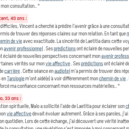
mon consultation.. ″
ent, 40 ans :
 difficiles, Vincent a cherché à prédire l’avenir grâce à une consultat
rmis de trouver des réponses claires sur mon relation. En tant que
emin de vie
avec exactitude. La sincérité de Laetitia dans cette v
on
avenir professionnel
. Ses
prédictions
ont éclairé de nouvelles p
t éclairé de nouvelles perspectives concernant mon
avenir profess
ertaines vérités sur mon
vie affective
. Ses
prédictions
ont éclairé d
de
carrière
. Cette séance en
audiotel
m’a permis de trouver des rép
s en
Tarologie
m’ont aidé(e) à voir différemment mon
chemin de vie
.
forcé ma confiance concernant mon ressources matérielles.. ″
, 33 ans :
ion spirituelle, Malo a sollicité l’aide de Laetitia pour éclairer son
c
 mon
vie affective
devait évoluer autrement. Grâce à ses paroles, j
on quotidien. Lors de cette échange, j’ai découvert une vérité inat
 de la consultation, une révélation s’est imposée à moi concernant m