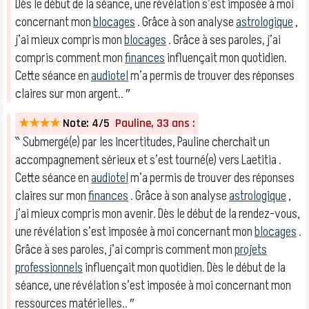
Dès le début de la séance, une révélation s’est imposée à moi
concernant mon
blocages
. Grâce à son analyse
astrologique
,
j’ai mieux compris mon
blocages
. Grâce à ses paroles, j’ai
compris comment mon
finances
influençait mon quotidien.
Cette séance en
audiotel
m’a permis de trouver des réponses
claires sur mon argent.. ″
★★★★
Note: 4/5
Pauline, 33 ans :
‶ Submergé(e) par les incertitudes, Pauline cherchait un
accompagnement sérieux et s’est tourné(e) vers Laetitia .
Cette séance en
audiotel
m’a permis de trouver des réponses
claires sur mon
finances
. Grâce à son analyse
astrologique
,
j’ai mieux compris mon avenir. Dès le début de la rendez-vous,
une révélation s’est imposée à moi concernant mon
blocages
.
Grâce à ses paroles, j’ai compris comment mon
projets
professionnels
influençait mon quotidien. Dès le début de la
séance, une révélation s’est imposée à moi concernant mon
ressources matérielles.. ″