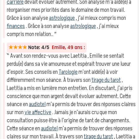
carrière
devait évoluer autrement. Son analyse m’a aidé(e) à
réorganiser mes priorités dans le domaine de mon travail.
Grâce à son analyse
astrologique
, j’ai mieux compris mon
finances
. Grâce à son analyse
astrologique
, j’ai mieux
compris mon relation.. ″
★★★★
Note: 4/5
Emilie, 49 ans :
‶ Avant son rendez-vous avec Laetitia , Emilie se sentait
perdu(e) dans sa vie amoureuse et espérait trouver une lueur
d’espoir. Ses conseils en
Tarologie
m’ont aidé(e) à voir
différemment mon séance. À travers son
tirage du tarot
,
Laetitia a mis en lumière mon entretien. En discutant, j’ai pris
conscience que mon argent devait évoluer autrement. Cette
séance en
audiotel
m’a permis de trouver des réponses claires
sur mon
vie affective
. Jamais je n’aurais cru que mon
consultation puisse être à l’origine de tant de changements.
Cette séance en
audiotel
m’a permis de trouver des réponses
claires sur mon travail. À travers son
tirage du tarot
, Laetitia a