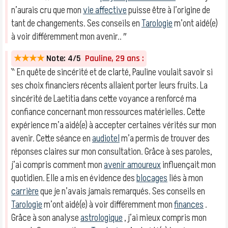
n’aurais cru que mon
vie affective
puisse être à l’origine de
tant de changements. Ses conseils en
Tarologie
m’ont aidé(e)
à voir différemment mon avenir.. ″
★★★★
Note: 4/5
Pauline, 29 ans :
‶ En quête de sincérité et de clarté, Pauline voulait savoir si
ses choix financiers récents allaient porter leurs fruits. La
sincérité de Laetitia dans cette voyance a renforcé ma
confiance concernant mon ressources matérielles. Cette
expérience m’a aidé(e) à accepter certaines vérités sur mon
avenir. Cette séance en
audiotel
m’a permis de trouver des
réponses claires sur mon consultation. Grâce à ses paroles,
j’ai compris comment mon
avenir amoureux
influençait mon
quotidien. Elle a mis en évidence des
blocages
liés à mon
carrière
que je n’avais jamais remarqués. Ses conseils en
Tarologie
m’ont aidé(e) à voir différemment mon
finances
.
Grâce à son analyse
astrologique
, j’ai mieux compris mon