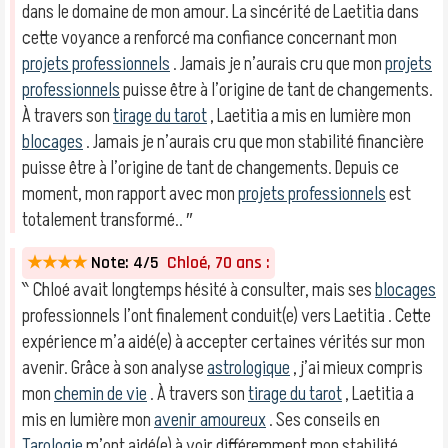
dans le domaine de mon amour. La sincérité de Laetitia dans
cette voyance a renforcé ma confiance concernant mon
projets professionnels
. Jamais je n’aurais cru que mon
projets
professionnels
puisse être à l’origine de tant de changements.
À travers son
tirage du tarot
, Laetitia a mis en lumière mon
blocages
. Jamais je n’aurais cru que mon stabilité financière
puisse être à l’origine de tant de changements. Depuis ce
moment, mon rapport avec mon
projets professionnels
est
totalement transformé.. ″
★★★★
Note: 4/5
Chloé, 70 ans :
‶ Chloé avait longtemps hésité à consulter, mais ses
blocages
professionnels l’ont finalement conduit(e) vers Laetitia . Cette
expérience m’a aidé(e) à accepter certaines vérités sur mon
avenir. Grâce à son analyse
astrologique
, j’ai mieux compris
mon
chemin de vie
. À travers son
tirage du tarot
, Laetitia a
mis en lumière mon
avenir amoureux
. Ses conseils en
Tarologie
m’ont aidé(e) à voir différemment mon stabilité