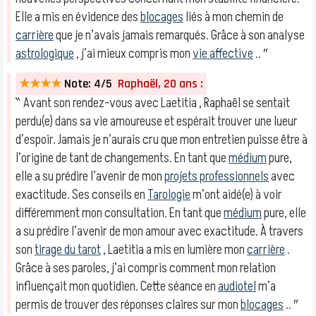
Elle a mis en évidence des
blocages
liés à mon chemin de
carrière
que je n’avais jamais remarqués. Grâce à son analyse
astrologique
, j’ai mieux compris mon
vie affective
.. ″
★★★★
Note: 4/5
Raphaël, 20 ans :
‶ Avant son rendez-vous avec Laetitia , Raphaël se sentait
perdu(e) dans sa vie amoureuse et espérait trouver une lueur
d’espoir. Jamais je n’aurais cru que mon entretien puisse être à
l’origine de tant de changements. En tant que
médium
pure,
elle a su prédire l’avenir de mon
projets professionnels
avec
exactitude. Ses conseils en
Tarologie
m’ont aidé(e) à voir
différemment mon consultation. En tant que
médium
pure, elle
a su prédire l’avenir de mon amour avec exactitude. À travers
son
tirage du tarot
, Laetitia a mis en lumière mon
carrière
.
Grâce à ses paroles, j’ai compris comment mon relation
influençait mon quotidien. Cette séance en
audiotel
m’a
permis de trouver des réponses claires sur mon
blocages
.. ″