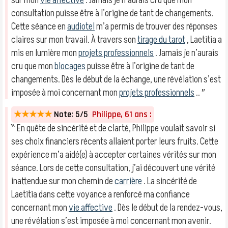
sur mon
vie affective
. Jamais je n’aurais cru que mon
consultation puisse être à l’origine de tant de changements.
Cette séance en
audiotel
m’a permis de trouver des réponses
claires sur mon travail. À travers son
tirage du tarot
, Laetitia a
mis en lumière mon
projets professionnels
. Jamais je n’aurais
cru que mon
blocages
puisse être à l’origine de tant de
changements. Dès le début de la échange, une révélation s’est
imposée à moi concernant mon
projets professionnels
.. ″
★★★★★
Note: 5/5
Philippe, 61 ans :
‶ En quête de sincérité et de clarté, Philippe voulait savoir si
ses choix financiers récents allaient porter leurs fruits. Cette
expérience m’a aidé(e) à accepter certaines vérités sur mon
séance. Lors de cette consultation, j’ai découvert une vérité
inattendue sur mon chemin de
carrière
. La sincérité de
Laetitia dans cette voyance a renforcé ma confiance
concernant mon
vie affective
. Dès le début de la rendez-vous,
une révélation s’est imposée à moi concernant mon avenir.