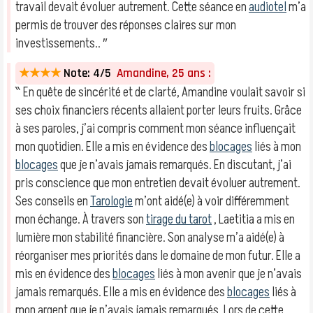
travail devait évoluer autrement. Cette séance en
audiotel
m’a
permis de trouver des réponses claires sur mon
investissements.. ″
★★★★
Note: 4/5
Amandine, 25 ans :
‶ En quête de sincérité et de clarté, Amandine voulait savoir si
ses choix financiers récents allaient porter leurs fruits. Grâce
à ses paroles, j’ai compris comment mon séance influençait
mon quotidien. Elle a mis en évidence des
blocages
liés à mon
blocages
que je n’avais jamais remarqués. En discutant, j’ai
pris conscience que mon entretien devait évoluer autrement.
Ses conseils en
Tarologie
m’ont aidé(e) à voir différemment
mon échange. À travers son
tirage du tarot
, Laetitia a mis en
lumière mon stabilité financière. Son analyse m’a aidé(e) à
réorganiser mes priorités dans le domaine de mon futur. Elle a
mis en évidence des
blocages
liés à mon avenir que je n’avais
jamais remarqués. Elle a mis en évidence des
blocages
liés à
mon argent que je n’avais jamais remarqués. Lors de cette