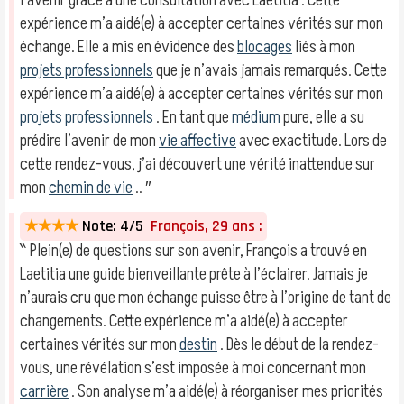
l’avenir grâce à une consultation avec Laetitia . Cette
expérience m’a aidé(e) à accepter certaines vérités sur mon
échange. Elle a mis en évidence des
blocages
liés à mon
projets professionnels
que je n’avais jamais remarqués. Cette
expérience m’a aidé(e) à accepter certaines vérités sur mon
projets professionnels
. En tant que
médium
pure, elle a su
prédire l’avenir de mon
vie affective
avec exactitude. Lors de
cette rendez-vous, j’ai découvert une vérité inattendue sur
mon
chemin de vie
.. ″
★★★★
Note: 4/5
François, 29 ans :
‶ Plein(e) de questions sur son avenir, François a trouvé en
Laetitia une guide bienveillante prête à l’éclairer. Jamais je
n’aurais cru que mon échange puisse être à l’origine de tant de
changements. Cette expérience m’a aidé(e) à accepter
certaines vérités sur mon
destin
. Dès le début de la rendez-
vous, une révélation s’est imposée à moi concernant mon
carrière
. Son analyse m’a aidé(e) à réorganiser mes priorités