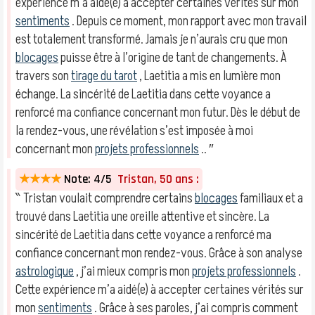
expérience m’a aidé(e) à accepter certaines vérités sur mon
sentiments
. Depuis ce moment, mon rapport avec mon travail
est totalement transformé. Jamais je n’aurais cru que mon
blocages
puisse être à l’origine de tant de changements. À
travers son
tirage du tarot
, Laetitia a mis en lumière mon
échange. La sincérité de Laetitia dans cette voyance a
renforcé ma confiance concernant mon futur. Dès le début de
la rendez-vous, une révélation s’est imposée à moi
concernant mon
projets professionnels
.. ″
★★★★
Note: 4/5
Tristan, 50 ans :
‶ Tristan voulait comprendre certains
blocages
familiaux et a
trouvé dans Laetitia une oreille attentive et sincère. La
sincérité de Laetitia dans cette voyance a renforcé ma
confiance concernant mon rendez-vous. Grâce à son analyse
astrologique
, j’ai mieux compris mon
projets professionnels
.
Cette expérience m’a aidé(e) à accepter certaines vérités sur
mon
sentiments
. Grâce à ses paroles, j’ai compris comment