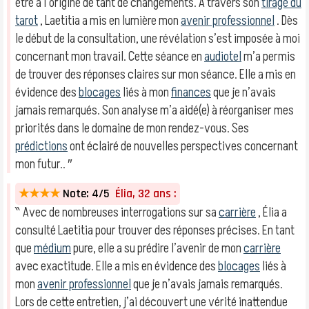
être à l’origine de tant de changements. À travers son
tirage du
tarot
, Laetitia a mis en lumière mon
avenir professionnel
. Dès
le début de la consultation, une révélation s’est imposée à moi
concernant mon travail. Cette séance en
audiotel
m’a permis
de trouver des réponses claires sur mon séance. Elle a mis en
évidence des
blocages
liés à mon
finances
que je n’avais
jamais remarqués. Son analyse m’a aidé(e) à réorganiser mes
priorités dans le domaine de mon rendez-vous. Ses
prédictions
ont éclairé de nouvelles perspectives concernant
mon futur.. ″
★★★★
Note: 4/5
Élia, 32 ans :
‶ Avec de nombreuses interrogations sur sa
carrière
, Élia a
consulté Laetitia pour trouver des réponses précises. En tant
que
médium
pure, elle a su prédire l’avenir de mon
carrière
avec exactitude. Elle a mis en évidence des
blocages
liés à
mon
avenir professionnel
que je n’avais jamais remarqués.
Lors de cette entretien, j’ai découvert une vérité inattendue