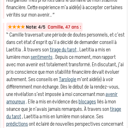
réorganiser mes priorités dans le domaine de mon stabilité
financière. Cette expérience m’a aidé(e) à accepter certaines
vérités sur mon avenir.. ″
★★★★
Note: 4/5
Camille, 47 ans :
‶ Camille traversait une période de doutes personnels, et c’est
dans cet état d’esprit qu’il a décidé de demander conseil à
Laetitia . À travers son
tirage du tarot
, Laetitia a mis en
lumière mon
sentiments
. Depuis ce moment, mon rapport
avec mon avenir est totalement transformé. En discutant, j’ai
pris conscience que mon stabilité financière devait évoluer
autrement. Ses conseils en
Tarologie
m’ont aidé(e) à voir
différemment mon échange. Dès le début de la rendez-vous,
une révélation s’est imposée à moi concernant mon
avenir
amoureux
. Elle a mis en évidence des
blocages
liés à mon
séance que je n’avais jamais remarqués. À travers son
tirage
du tarot
, Laetitia a mis en lumière mon séance. Ses
prédictions
ont éclairé de nouvelles perspectives concernant