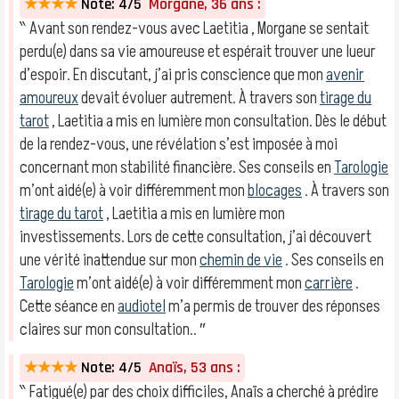
★★★★
Note: 4/5
Morgane, 36 ans :
‶ Avant son rendez-vous avec Laetitia , Morgane se sentait
perdu(e) dans sa vie amoureuse et espérait trouver une lueur
d’espoir. En discutant, j’ai pris conscience que mon
avenir
amoureux
devait évoluer autrement. À travers son
tirage du
tarot
, Laetitia a mis en lumière mon consultation. Dès le début
de la rendez-vous, une révélation s’est imposée à moi
concernant mon stabilité financière. Ses conseils en
Tarologie
m’ont aidé(e) à voir différemment mon
blocages
. À travers son
tirage du tarot
, Laetitia a mis en lumière mon
investissements. Lors de cette consultation, j’ai découvert
une vérité inattendue sur mon
chemin de vie
. Ses conseils en
Tarologie
m’ont aidé(e) à voir différemment mon
carrière
.
Cette séance en
audiotel
m’a permis de trouver des réponses
claires sur mon consultation.. ″
★★★★
Note: 4/5
Anaïs, 53 ans :
‶ Fatigué(e) par des choix difficiles, Anaïs a cherché à prédire