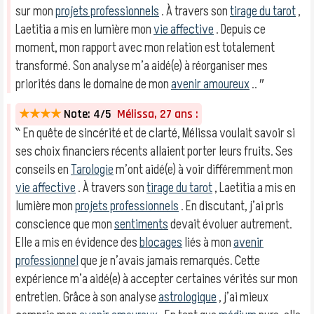
sur mon
projets professionnels
. À travers son
tirage du tarot
,
Laetitia a mis en lumière mon
vie affective
. Depuis ce
moment, mon rapport avec mon relation est totalement
transformé. Son analyse m’a aidé(e) à réorganiser mes
priorités dans le domaine de mon
avenir amoureux
.. ″
★★★★
Note: 4/5
Mélissa, 27 ans :
‶ En quête de sincérité et de clarté, Mélissa voulait savoir si
ses choix financiers récents allaient porter leurs fruits. Ses
conseils en
Tarologie
m’ont aidé(e) à voir différemment mon
vie affective
. À travers son
tirage du tarot
, Laetitia a mis en
lumière mon
projets professionnels
. En discutant, j’ai pris
conscience que mon
sentiments
devait évoluer autrement.
Elle a mis en évidence des
blocages
liés à mon
avenir
professionnel
que je n’avais jamais remarqués. Cette
expérience m’a aidé(e) à accepter certaines vérités sur mon
entretien. Grâce à son analyse
astrologique
, j’ai mieux