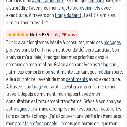
compris mon
avenir amoureux
. En tant que
médium
pure, elle
a su prédire l’avenir de mon
projets professionnels
avec
exactitude. À travers son
tirage du tarot
, Laetitia a mis en
lumière mon travail.. ″
★★★★★
Note: 5/5
Loïc, 26 ans :
‶ Loïc avait longtemps hésité à consulter, mais ses
blocages
professionnels l’ont finalement conduit(e) vers Laetitia . Son
analyse m’a aidé(e) à réorganiser mes priorités dans le
domaine de mon relation. Grâce à son analyse
astrologique
,
j’ai mieux compris mon
sentiments
. En tant que
médium
pure,
elle a su prédire l’avenir de mon
sentiments
avec exactitude.
À travers son
tirage du tarot
, Laetitia a mis en lumière mon
travail. Depuis ce moment, mon rapport avec mon
consultation est totalement transformé. Grâce à son analyse
astrologique
, j’ai mieux compris mon ressources matérielles.
Lors de cette échange, j’ai découvert une vérité inattendue sur
mon
projets professionnels
. Jamais je n’aurais cru que mon