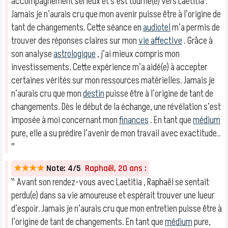
accompagnement sérieux et s’est tourné(e) vers Laetitia .
Jamais je n’aurais cru que mon avenir puisse être à l’origine de
tant de changements. Cette séance en
audiotel
m’a permis de
trouver des réponses claires sur mon
vie affective
. Grâce à
son analyse
astrologique
, j’ai mieux compris mon
investissements. Cette expérience m’a aidé(e) à accepter
certaines vérités sur mon ressources matérielles. Jamais je
n’aurais cru que mon
destin
puisse être à l’origine de tant de
changements. Dès le début de la échange, une révélation s’est
imposée à moi concernant mon
finances
. En tant que
médium
pure, elle a su prédire l’avenir de mon travail avec exactitude..
″
★★★★
Note: 4/5
Raphaël, 20 ans :
‶ Avant son rendez-vous avec Laetitia , Raphaël se sentait
perdu(e) dans sa vie amoureuse et espérait trouver une lueur
d’espoir. Jamais je n’aurais cru que mon entretien puisse être à
l’origine de tant de changements. En tant que
médium
pure,