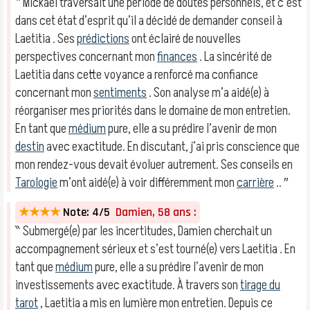
‶ Mickaël traversait une période de doutes personnels, et c’est
dans cet état d’esprit qu’il a décidé de demander conseil à
Laetitia . Ses
prédictions
ont éclairé de nouvelles
perspectives concernant mon
finances
. La sincérité de
Laetitia dans cette voyance a renforcé ma confiance
concernant mon
sentiments
. Son analyse m’a aidé(e) à
réorganiser mes priorités dans le domaine de mon entretien.
En tant que
médium
pure, elle a su prédire l’avenir de mon
destin
avec exactitude. En discutant, j’ai pris conscience que
mon rendez-vous devait évoluer autrement. Ses conseils en
Tarologie
m’ont aidé(e) à voir différemment mon
carrière
.. ″
★★★★
Note: 4/5
Damien, 58 ans :
‶ Submergé(e) par les incertitudes, Damien cherchait un
accompagnement sérieux et s’est tourné(e) vers Laetitia . En
tant que
médium
pure, elle a su prédire l’avenir de mon
investissements avec exactitude. À travers son
tirage du
tarot
, Laetitia a mis en lumière mon entretien. Depuis ce