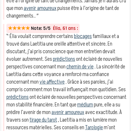
être à l’origine de tant de changements. Jamais je n’aurais cru
que mon
avenir amoureux
puisse être à l’origine de tant de
changements.. ″
★★★★★
Note: 5/5
Élia, 61 ans :
‶ Élia voulait comprendre certains
blocages
familiaux et a
trouvé dans Laetitia une oreille attentive et sincère. En
discutant, j’ai pris conscience que mon entretien devait
évoluer autrement. Ses
prédictions
ont éclairé de nouvelles
perspectives concernant mon
chemin de vie
. La sincérité de
Laetitia dans cette voyance a renforcé ma confiance
concernant mon
vie affective
. Grâce à ses paroles, j’ai
compris comment mon travail influençait mon quotidien. Ses
prédictions
ont éclairé de nouvelles perspectives concernant
mon stabilité financière. En tant que
médium
pure, elle a su
prédire l’avenir de mon
avenir amoureux
avec exactitude. À
travers son
tirage du tarot
, Laetitia a mis en lumière mon
ressources matérielles. Ses conseils en
Tarologie
m’ont