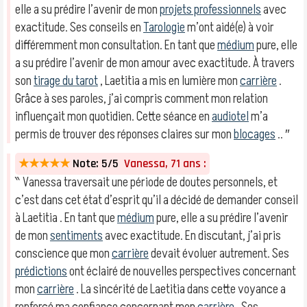
elle a su prédire l’avenir de mon
projets professionnels
avec
exactitude. Ses conseils en
Tarologie
m’ont aidé(e) à voir
différemment mon consultation. En tant que
médium
pure, elle
a su prédire l’avenir de mon amour avec exactitude. À travers
son
tirage du tarot
, Laetitia a mis en lumière mon
carrière
.
Grâce à ses paroles, j’ai compris comment mon relation
influençait mon quotidien. Cette séance en
audiotel
m’a
permis de trouver des réponses claires sur mon
blocages
.. ″
★★★★★
Note: 5/5
Vanessa, 71 ans :
‶ Vanessa traversait une période de doutes personnels, et
c’est dans cet état d’esprit qu’il a décidé de demander conseil
à Laetitia . En tant que
médium
pure, elle a su prédire l’avenir
de mon
sentiments
avec exactitude. En discutant, j’ai pris
conscience que mon
carrière
devait évoluer autrement. Ses
prédictions
ont éclairé de nouvelles perspectives concernant
mon
carrière
. La sincérité de Laetitia dans cette voyance a