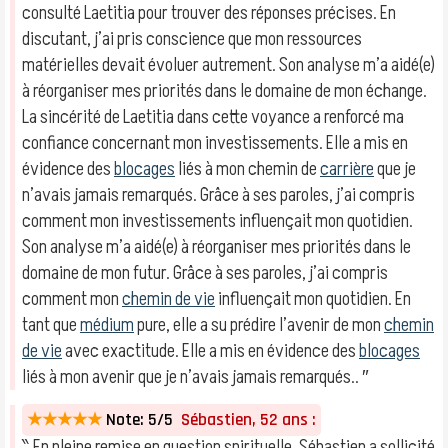
consulté Laetitia pour trouver des réponses précises. En
discutant, j’ai pris conscience que mon ressources
matérielles devait évoluer autrement. Son analyse m’a aidé(e)
à réorganiser mes priorités dans le domaine de mon échange.
La sincérité de Laetitia dans cette voyance a renforcé ma
confiance concernant mon investissements. Elle a mis en
évidence des
blocages
liés à mon chemin de
carrière
que je
n’avais jamais remarqués. Grâce à ses paroles, j’ai compris
comment mon investissements influençait mon quotidien.
Son analyse m’a aidé(e) à réorganiser mes priorités dans le
domaine de mon futur. Grâce à ses paroles, j’ai compris
comment mon
chemin de vie
influençait mon quotidien. En
tant que
médium
pure, elle a su prédire l’avenir de mon
chemin
de vie
avec exactitude. Elle a mis en évidence des
blocages
liés à mon avenir que je n’avais jamais remarqués.. ″
★★★★★
Note: 5/5
Sébastien, 52 ans :
‶ En pleine remise en question spirituelle, Sébastien a sollicité