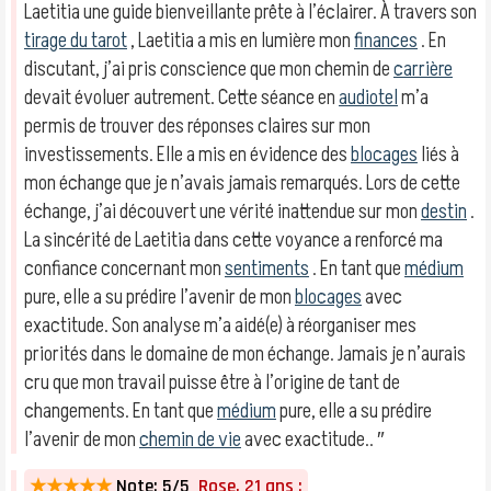
Laetitia une guide bienveillante prête à l’éclairer. À travers son
tirage du tarot
, Laetitia a mis en lumière mon
finances
. En
discutant, j’ai pris conscience que mon chemin de
carrière
devait évoluer autrement. Cette séance en
audiotel
m’a
permis de trouver des réponses claires sur mon
investissements. Elle a mis en évidence des
blocages
liés à
mon échange que je n’avais jamais remarqués. Lors de cette
échange, j’ai découvert une vérité inattendue sur mon
destin
.
La sincérité de Laetitia dans cette voyance a renforcé ma
confiance concernant mon
sentiments
. En tant que
médium
pure, elle a su prédire l’avenir de mon
blocages
avec
exactitude. Son analyse m’a aidé(e) à réorganiser mes
priorités dans le domaine de mon échange. Jamais je n’aurais
cru que mon travail puisse être à l’origine de tant de
changements. En tant que
médium
pure, elle a su prédire
l’avenir de mon
chemin de vie
avec exactitude.. ″
★★★★★
Note: 5/5
Rose, 21 ans :