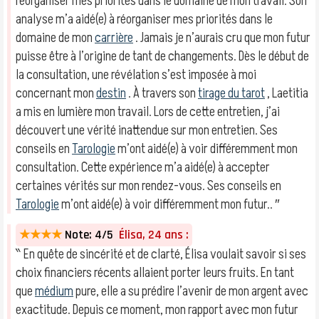
réorganiser mes priorités dans le domaine de mon travail. Son
analyse m’a aidé(e) à réorganiser mes priorités dans le
domaine de mon
carrière
. Jamais je n’aurais cru que mon futur
puisse être à l’origine de tant de changements. Dès le début de
la consultation, une révélation s’est imposée à moi
concernant mon
destin
. À travers son
tirage du tarot
, Laetitia
a mis en lumière mon travail. Lors de cette entretien, j’ai
découvert une vérité inattendue sur mon entretien. Ses
conseils en
Tarologie
m’ont aidé(e) à voir différemment mon
consultation. Cette expérience m’a aidé(e) à accepter
certaines vérités sur mon rendez-vous. Ses conseils en
Tarologie
m’ont aidé(e) à voir différemment mon futur.. ″
★★★★
Note: 4/5
Élisa, 24 ans :
‶ En quête de sincérité et de clarté, Élisa voulait savoir si ses
choix financiers récents allaient porter leurs fruits. En tant
que
médium
pure, elle a su prédire l’avenir de mon argent avec
exactitude. Depuis ce moment, mon rapport avec mon futur