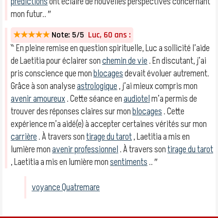
prédictions
ont éclairé de nouvelles perspectives concernant
mon futur.. ″
★★★★★
Note: 5/5
Luc, 60 ans :
‶ En pleine remise en question spirituelle, Luc a sollicité l’aide
de Laetitia pour éclairer son
chemin de vie
. En discutant, j’ai
pris conscience que mon
blocages
devait évoluer autrement.
Grâce à son analyse
astrologique
, j’ai mieux compris mon
avenir amoureux
. Cette séance en
audiotel
m’a permis de
trouver des réponses claires sur mon
blocages
. Cette
expérience m’a aidé(e) à accepter certaines vérités sur mon
carrière
. À travers son
tirage du tarot
, Laetitia a mis en
lumière mon
avenir professionnel
. À travers son
tirage du tarot
, Laetitia a mis en lumière mon
sentiments
.. ″
voyance Quatremare