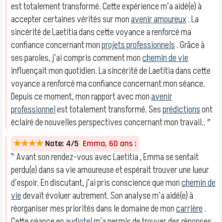
est totalement transformé. Cette expérience m’a aidé(e) à
accepter certaines vérités sur mon
avenir amoureux
. La
sincérité de Laetitia dans cette voyance a renforcé ma
confiance concernant mon
projets professionnels
. Grâce à
ses paroles, j’ai compris comment mon
chemin de vie
influençait mon quotidien. La sincérité de Laetitia dans cette
voyance a renforcé ma confiance concernant mon séance.
Depuis ce moment, mon rapport avec mon
avenir
professionnel
est totalement transformé. Ses
prédictions
ont
éclairé de nouvelles perspectives concernant mon travail.. ″
★★★★
Note: 4/5
Emma, 60 ans :
‶ Avant son rendez-vous avec Laetitia , Emma se sentait
perdu(e) dans sa vie amoureuse et espérait trouver une lueur
d’espoir. En discutant, j’ai pris conscience que mon
chemin de
vie
devait évoluer autrement. Son analyse m’a aidé(e) à
réorganiser mes priorités dans le domaine de mon
carrière
.
Cette séance en
audiotel
m’a permis de trouver des réponses