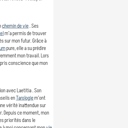
on
chemin de vie
. Ses
el
m’a permis de trouver
és sur mon futur. Grâce à
ium
pure, elle a su prédire
éremment mon travail. Lors
i pris conscience que mon
ion avec Laetitia . Son
nseils en
Tarologie
m’ont
une vérité inattendue sur
ur. Depuis ce moment, mon
s priorités dans le
osée à moi concernant mon
vie