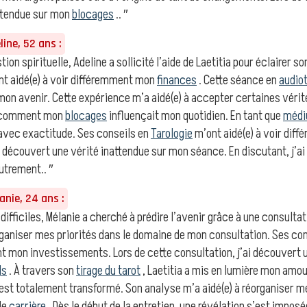
ttendue sur mon
blocages
.. ″
ine, 52 ans :
ion spirituelle, Adeline a sollicité l’aide de Laetitia pour éclairer s
t aidé(e) à voir différemment mon
finances
. Cette séance en
audiot
mon avenir. Cette expérience m’a aidé(e) à accepter certaines vérit
is comment mon
blocages
influençait mon quotidien. En tant que
méd
avec exactitude. Ses conseils en
Tarologie
m’ont aidé(e) à voir diff
i découvert une vérité inattendue sur mon séance. En discutant, j’a
utrement.. ″
nie, 24 ans :
 difficiles, Mélanie a cherché à prédire l’avenir grâce à une consultat
rganiser mes priorités dans le domaine de mon consultation. Ses co
nt mon investissements. Lors de cette consultation, j’ai découvert 
ls
. À travers son
tirage du tarot
, Laetitia a mis en lumière mon amo
est totalement transformé. Son analyse m’a aidé(e) à réorganiser me
de
carrière
. Dès le début de la entretien, une révélation s’est imp