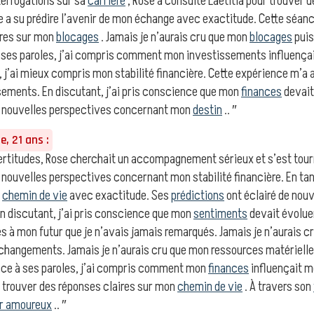
errogations sur sa
carrière
, Rose a consulté Laetitia pour trouver 
le a su prédire l’avenir de mon échange avec exactitude. Cette séan
ires sur mon
blocages
. Jamais je n’aurais cru que mon
blocages
puis
ses paroles, j’ai compris comment mon investissements influençai
, j’ai mieux compris mon stabilité financière. Cette expérience m’a 
sements. En discutant, j’ai pris conscience que mon
finances
devait
e nouvelles perspectives concernant mon
destin
.. ″
, 21 ans :
ertitudes, Rose cherchait un accompagnement sérieux et s’est tourné
e nouvelles perspectives concernant mon stabilité financière. En ta
n
chemin de vie
avec exactitude. Ses
prédictions
ont éclairé de nou
n discutant, j’ai pris conscience que mon
sentiments
devait évoluer
és à mon futur que je n’avais jamais remarqués. Jamais je n’aurais 
e changements. Jamais je n’aurais cru que mon ressources matérielles
ce à ses paroles, j’ai compris comment mon
finances
influençait m
 trouver des réponses claires sur mon
chemin de vie
. À travers son
r amoureux
.. ″