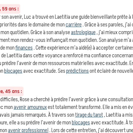
 59 ans :
r son avenir, Luc a trouvé en Laetitia une guide bienveillante prête à 
 priorités dans le domaine de mon
carrière
. Grâce à ses paroles, j’
 mon quotidien. Grâce à son analyse
astrologique
, j’ai mieux compr
mment mon rendez-vous influençait mon quotidien. Son analyse m’a a
e de mon
finances
. Cette expérience m’a aidé(e) à accepter certaine
é de Laetitia dans cette voyance a renforcé ma confiance concernan
su prédire l’avenir de mon ressources matérielles avec exactitude. E
mon
blocages
avec exactitude. Ses
prédictions
ont éclairé de nouvel
, 45 ans :
 difficiles, Rose a cherché à prédire l’avenir grâce à une consultatio
ec mon
avenir amoureux
est totalement transformé. Elle a mis en é
’avais jamais remarqués. À travers son
tirage du tarot
, Laetitia a mi
ure, elle a su prédire l’avenir de mon
blocages
avec exactitude. À t
 mon
avenir professionnel
. Lors de cette entretien, j’ai découvert u