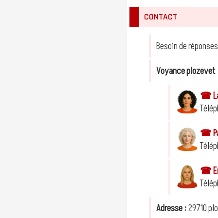
CONTACT
Besoin de réponses
Voyance plozevet
☎ Lae
Télép
☎ Pau
Télép
☎ Em
Télép
Adresse :
29710 pl