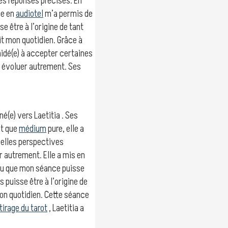
des réponses précises. En
ce en
audiotel
m’a permis de
se être à l’origine de tant
t mon quotidien. Grâce à
aidé(e) à accepter certaines
 évoluer autrement. Ses
(e) vers Laetitia . Ses
nt que
médium
pure, elle a
velles perspectives
 autrement. Elle a mis en
cru que mon séance puisse
 puisse être à l’origine de
on quotidien. Cette séance
tirage du tarot
, Laetitia a