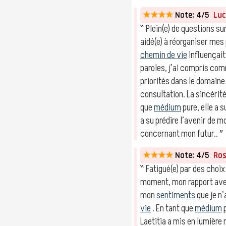
★★★★
Note: 4/5
Luc,
‶ Plein(e) de questions su
aidé(e) à réorganiser mes
chemin de vie
influençait
paroles, j’ai compris co
priorités dans le domain
consultation. La sincérit
que
médium
pure, elle a 
a su prédire l’avenir de 
concernant mon futur.. ″
★★★★
Note: 4/5
Rose
‶ Fatigué(e) par des choix
moment, mon rapport av
mon
sentiments
que je n
vie
. En tant que
médium
p
Laetitia a mis en lumière