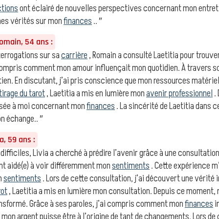
ctions
ont éclairé de nouvelles perspectives concernant mon entret
ines vérités sur mon
finances
.. ″
main, 54 ans :
errogations sur sa
carrière
, Romain a consulté Laetitia pour trouve
i compris comment mon amour influençait mon quotidien. À travers 
ien. En discutant, j’ai pris conscience que mon ressources matérie
tirage du tarot
, Laetitia a mis en lumière mon
avenir professionnel
. 
osée à moi concernant mon
finances
. La sincérité de Laetitia dans 
n échange.. ″
a, 59 ans :
 difficiles, Livia a cherché à prédire l’avenir grâce à une consultatio
t aidé(e) à voir différemment mon
sentiments
. Cette expérience m’
n
sentiments
. Lors de cette consultation, j’ai découvert une vérité
rot
, Laetitia a mis en lumière mon consultation. Depuis ce moment
nsformé. Grâce à ses paroles, j’ai compris comment mon
finances
i
 mon argent puisse être à l’origine de tant de changements. Lors de 