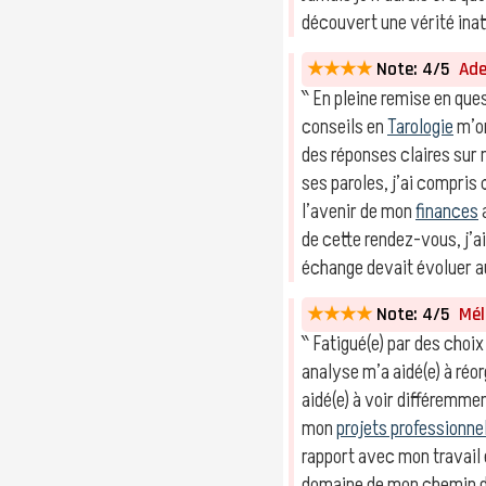
découvert une vérité ina
★★★★
Note: 4/5
Adel
‶ En pleine remise en quest
conseils en
Tarologie
m’on
des réponses claires sur 
ses paroles, j’ai compr
l’avenir de mon
finances
de cette rendez-vous, j’a
échange devait évoluer a
★★★★
Note: 4/5
Méla
‶ Fatigué(e) par des choix
analyse m’a aidé(e) à réo
aidé(e) à voir différemme
mon
projets professionne
rapport avec mon travail 
domaine de mon chemin 