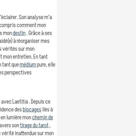
l’éclairer. Son analyse m’a
ai compris comment mon
is mon
destin
. Grâce à ses
idé(e) à réorganiser mes
s vérités sur mon
t mon entretien. En tant
n tant que
médium
pure, elle
les perspectives
n avec Laetitia . Depuis ce
vidence des
blocages
liés à
s en lumière mon
chemin de
ravers son
tirage du tarot
,
ne vérité inattendue sur mon