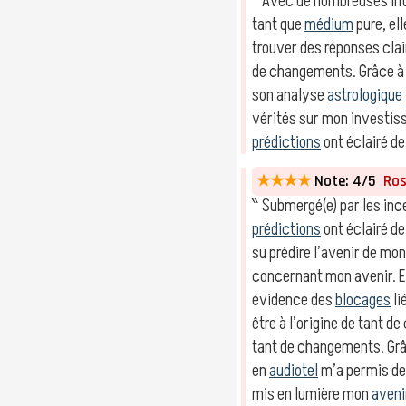
‶ Avec de nombreuses int
tant que
médium
pure, el
trouver des réponses cla
de changements. Grâce à 
son analyse
astrologique
vérités sur mon investis
prédictions
ont éclairé d
★★★★
Note: 4/5
Rose
‶ Submergé(e) par les inc
prédictions
ont éclairé d
su prédire l’avenir de mo
concernant mon avenir. E
évidence des
blocages
li
être à l’origine de tant d
tant de changements. Grâ
en
audiotel
m’a permis de
mis en lumière mon
aveni