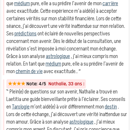
que
médium
pure, elle a su prédire l’avenir de mon
carrière
avec exactitude. Cette expérience m’a aidé(e) à accepter
certaines vérités sur mon stabilité financière. Lors de cette
séance, j’ai découvert une vérité inattendue sur mon relation.
Ses
prédictions
ont éclairé de nouvelles perspectives
concernant mon avenir. Dès le début de la consultation, une
révélation s’est imposée à moi concernant mon échange.
Grâce à son analyse
astrologique
, j’ai mieux compris mon
relation. En tant que
médium
pure, elle a su prédire l’avenir de
mon
chemin de vie
avec exactitude.. ″
★★★★
Note: 4/5
Nathalie, 33 ans :
‶ Plein(e) de questions sur son avenir, Nathalie a trouvé en
Laetitia une guide bienveillante prête à l’éclairer. Ses conseils
en
Tarologie
m’ont aidé(e) à voir différemment mon
destin
.
Lors de cette échange, j’ai découvert une vérité inattendue sur
mon amour. Grâce à son analyse
astrologique
, j’ai mieux
compris mon argent. En discutant, j’ai pris conscience que