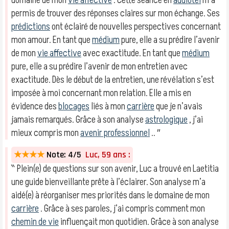
domaine de mon
vie affective
. Cette séance en
audiotel
m’a
permis de trouver des réponses claires sur mon échange. Ses
prédictions
ont éclairé de nouvelles perspectives concernant
mon amour. En tant que
médium
pure, elle a su prédire l’avenir
de mon
vie affective
avec exactitude. En tant que
médium
pure, elle a su prédire l’avenir de mon entretien avec
exactitude. Dès le début de la entretien, une révélation s’est
imposée à moi concernant mon relation. Elle a mis en
évidence des
blocages
liés à mon
carrière
que je n’avais
jamais remarqués. Grâce à son analyse
astrologique
, j’ai
mieux compris mon
avenir professionnel
.. ″
★★★★
Note: 4/5
Luc, 59 ans :
‶ Plein(e) de questions sur son avenir, Luc a trouvé en Laetitia
une guide bienveillante prête à l’éclairer. Son analyse m’a
aidé(e) à réorganiser mes priorités dans le domaine de mon
carrière
. Grâce à ses paroles, j’ai compris comment mon
chemin de vie
influençait mon quotidien. Grâce à son analyse