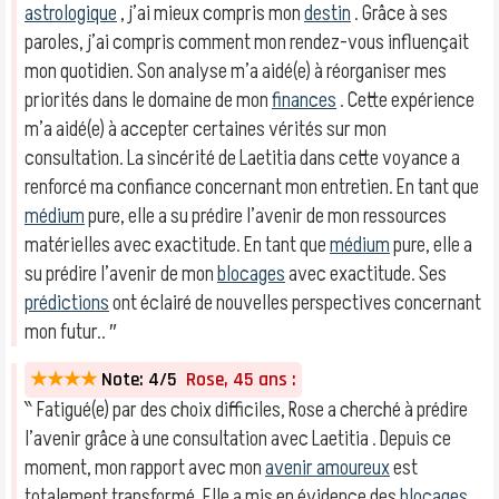
astrologique
, j’ai mieux compris mon
destin
. Grâce à ses
paroles, j’ai compris comment mon rendez-vous influençait
mon quotidien. Son analyse m’a aidé(e) à réorganiser mes
priorités dans le domaine de mon
finances
. Cette expérience
m’a aidé(e) à accepter certaines vérités sur mon
consultation. La sincérité de Laetitia dans cette voyance a
renforcé ma confiance concernant mon entretien. En tant que
médium
pure, elle a su prédire l’avenir de mon ressources
matérielles avec exactitude. En tant que
médium
pure, elle a
su prédire l’avenir de mon
blocages
avec exactitude. Ses
prédictions
ont éclairé de nouvelles perspectives concernant
mon futur.. ″
★★★★
Note: 4/5
Rose, 45 ans :
‶ Fatigué(e) par des choix difficiles, Rose a cherché à prédire
l’avenir grâce à une consultation avec Laetitia . Depuis ce
moment, mon rapport avec mon
avenir amoureux
est
totalement transformé. Elle a mis en évidence des
blocages