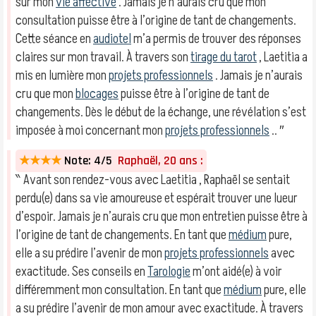
sur mon
vie affective
. Jamais je n’aurais cru que mon
consultation puisse être à l’origine de tant de changements.
Cette séance en
audiotel
m’a permis de trouver des réponses
claires sur mon travail. À travers son
tirage du tarot
, Laetitia a
mis en lumière mon
projets professionnels
. Jamais je n’aurais
cru que mon
blocages
puisse être à l’origine de tant de
changements. Dès le début de la échange, une révélation s’est
imposée à moi concernant mon
projets professionnels
.. ″
★★★★
Note: 4/5
Raphaël, 20 ans :
‶ Avant son rendez-vous avec Laetitia , Raphaël se sentait
perdu(e) dans sa vie amoureuse et espérait trouver une lueur
d’espoir. Jamais je n’aurais cru que mon entretien puisse être à
l’origine de tant de changements. En tant que
médium
pure,
elle a su prédire l’avenir de mon
projets professionnels
avec
exactitude. Ses conseils en
Tarologie
m’ont aidé(e) à voir
différemment mon consultation. En tant que
médium
pure, elle
a su prédire l’avenir de mon amour avec exactitude. À travers