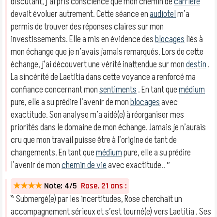
discutant, j’ai pris conscience que mon chemin de
carrière
devait évoluer autrement. Cette séance en
audiotel
m’a
permis de trouver des réponses claires sur mon
investissements. Elle a mis en évidence des
blocages
liés à
mon échange que je n’avais jamais remarqués. Lors de cette
échange, j’ai découvert une vérité inattendue sur mon
destin
.
La sincérité de Laetitia dans cette voyance a renforcé ma
confiance concernant mon
sentiments
. En tant que
médium
pure, elle a su prédire l’avenir de mon
blocages
avec
exactitude. Son analyse m’a aidé(e) à réorganiser mes
priorités dans le domaine de mon échange. Jamais je n’aurais
cru que mon travail puisse être à l’origine de tant de
changements. En tant que
médium
pure, elle a su prédire
l’avenir de mon
chemin de vie
avec exactitude.. ″
★★★★
Note: 4/5
Rose, 21 ans :
‶ Submergé(e) par les incertitudes, Rose cherchait un
accompagnement sérieux et s’est tourné(e) vers Laetitia . Ses