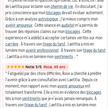
‶ En pleine remise en question spirituelle, Luc a sollicité l’aide
de Laetitia pour éclairer son
chemin de vie
. En discutant, j’ai
pris conscience que mon
blocages
devait évoluer autrement.
Grâce à son analyse
astrologique
, j’ai mieux compris mon
avenir amoureux
. Cette séance en
audiotel
m’a permis de
trouver des réponses claires sur mon
blocages
. Cette
expérience m’a aidé(e) à accepter certaines vérités sur mon
carrière
. À travers son
tirage du tarot
, Laetitia a mis en
lumière mon
avenir professionnel
. À travers son
tirage du tarot
, Laetitia a mis en lumière mon
sentiments
.. ″
★★★★★
Note: 5/5
Rose, 45 ans :
‶ Fatigué(e) par des choix difficiles, Rose a cherché à prédire
l’avenir grâce à une consultation avec Laetitia . Depuis ce
moment, mon rapport avec mon
avenir amoureux
est
totalement transformé. Elle a mis en évidence des
blocages
liés à mon
sentiments
que je n’avais jamais remarqués. À
travers son
tirage du tarot
, Laetitia a mis en lumière mon