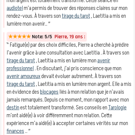
mon argent est totalement transformé. Cette séance en
audiotel
m’a permis de trouver des réponses claires sur mon
rendez-vous. À travers son
tirage du tarot
, Laetitia a mis en
lumière mon avenir.. ″
★★★★★
Note: 5/5
Pierre, 19 ans :
‶ Fatigué(e) par des choix difficiles, Pierre a cherché à prédire
l’avenir grâce à une consultation avec Laetitia . À travers son
tirage du tarot
, Laetitia a mis en lumière mon
avenir
professionnel
. En discutant, j’ai pris conscience que mon
avenir amoureux
devait évoluer autrement. À travers son
tirage du tarot
, Laetitia a mis en lumière mon argent. Elle a mis
en évidence des
blocages
liés à mon relation que je n’avais
jamais remarqués. Depuis ce moment, mon rapport avec mon
destin
est totalement transformé. Ses conseils en
Tarologie
m’ont aidé(e) à voir différemment mon relation. Cette
expérience m’a aidé(e) à accepter certaines vérités sur mon
finances
.. ″